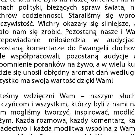
mach polityki, bieżących spraw świata, ni
chrów codzienności. Staraliśmy się wp
eczywistość. Wichry okazały się silniejsze,
ało nam się zrobić. Pozostaną nasze i Wa
zepowiadanie miłosierdzia w audycjac
zostaną komentarze do Ewangelii duchow
ale współpracowali, pozostaną audycje a
pomnienie poranków na żywo, a w wielu ku
dzie się unosił obłędny aromat dań według 
zystko ma swoją wartość dzięki Wam!
steśmy wdzięczni Wam – naszym słucha
rczyńcom i wszystkim, którzy byli z nami na
m mogliśmy tworzyć, inspirować, modlić 
żym. Każda rozmowa, każdy komentarz, każ
iadectwo i każda modlitwa wspólna z Wami