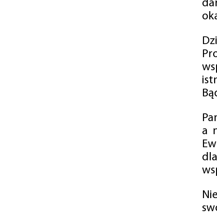
da
oka
Dz
Pr
ws
is
Bąd
Pa
a 
Ew
dl
wsp
Ni
sw