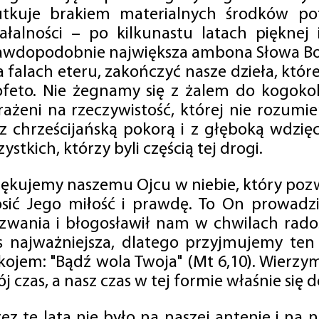
utkuje brakiem materialnych środków po
iałalności – po kilkunastu latach pięknej
awdopodobnie największa ambona Słowa Boż
na falach eteru, zakończyć nasze dzieła, kt
ofeto. Nie żegnamy się z żalem do kogokol
rażeni na rzeczywistość, której nie rozumi
 z chrześcijańską pokorą i z głęboką wdzię
ystkich, którzy byli częścią tej drogi.
iękujemy naszemu Ojcu w niebie, który pozw
osić Jego miłość i prawdę. To On prowadzi
zwania i błogosławił nam w chwilach radośc
s najważniejsza, dlatego przyjmujemy ten
kojem: "Bądź wola Twoja" (Mt 6,10). Wierzy
j czas, a nasz czas w tej formie właśnie się d
zez te lata nie było na naszej antenie i na