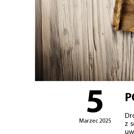
5
P
Dro
Marzec 2025
z 
uw