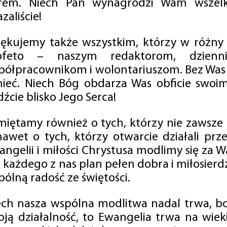
rem. Niech Pan wynagrodzi Wam wszelk
zaliście!
iękujemy także wszystkim, którzy w różny
ofeto – naszym redaktorom, dzienni
półpracownikom i wolontariuszom. Bez Was 
tnieć. Niech Bóg obdarza Was obficie swo
źcie blisko Jego Serca!
miętamy również o tych, którzy nie zawsze p
nawet o tych, którzy otwarcie działali p
angelii i miłości Chrystusa modlimy się za W
a każdego z nas plan pełen dobra i miłosierd
ólną radość ze świętości.
ech nasza wspólna modlitwa nadal trwa, b
oją działalność, to Ewangelia trwa na wiek