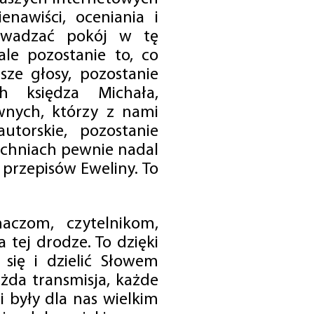
enawiści, oceniania i
rowadzać pokój w tę
 ale pozostanie to, co
sze głosy, pozostanie
h księdza Michała,
nych, którzy z nami
utorskie, pozostanie
chniach pewnie nadal
przepisów Eweliny. To
czom, czytelnikom,
 tej drodze. To dzięki
się i dzielić Słowem
da transmisja, każde
 były dla nas wielkim