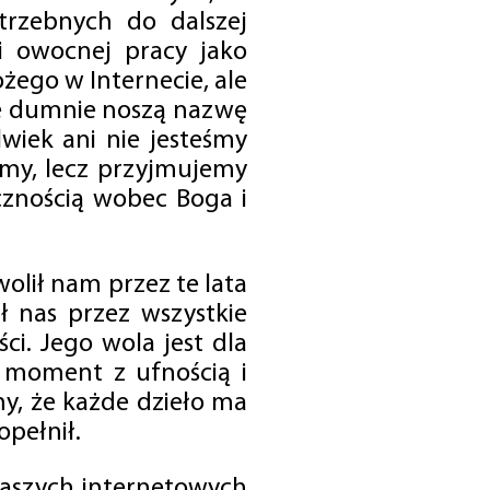
trzebnych do dalszej
 i owocnej pracy jako
ego w Internecie, ale
óre dumnie noszą nazwę
wiek ani nie jesteśmy
emy, lecz przyjmujemy
cznością wobec Boga i
olił nam przez te lata
ł nas przez wszystkie
i. Jego wola jest dla
 moment z ufnością i
my, że każde dzieło ma
opełnił.
 naszych internetowych