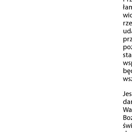
ła
wi
rz
ud
pr
po
st
ws
bę
ws
Je
da
Wa
Bo
św