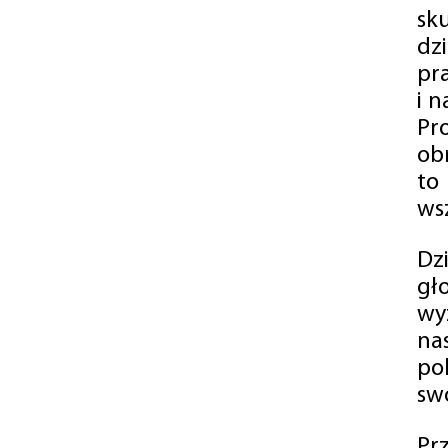
sk
dz
pr
i 
Pr
ob
to
wsz
Dz
gł
wy
na
po
swó
Pr