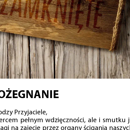
OŻEGNANIE
dzy Przyjaciele,
sercem pełnym wdzięczności, ale i smutku 
agi na zajęcie przez organy ścigania naszy