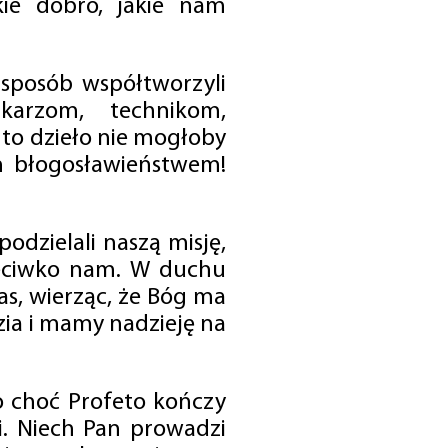
ie dobro, jakie nam
 sposób współtworzyli
karzom, technikom,
to dzieło nie mogłoby
im błogosławieństwem!
odzielali naszą misję,
rzeciwko nam. W duchu
as, wierząc, że Bóg ma
zia i mamy nadzieję na
o choć Profeto kończy
i. Niech Pan prowadzi