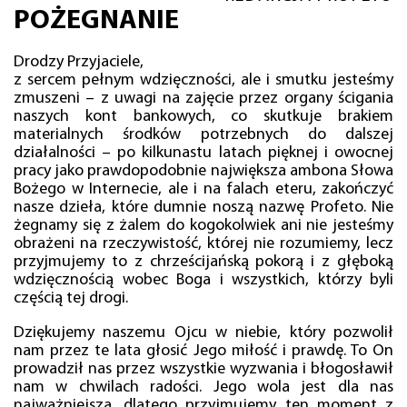
POŻEGNANIE
Drodzy Przyjaciele,
z sercem pełnym wdzięczności, ale i smutku jesteśmy
zmuszeni – z uwagi na zajęcie przez organy ścigania
naszych kont bankowych, co skutkuje brakiem
materialnych środków potrzebnych do dalszej
działalności – po kilkunastu latach pięknej i owocnej
pracy jako prawdopodobnie największa ambona Słowa
Bożego w Internecie, ale i na falach eteru, zakończyć
nasze dzieła, które dumnie noszą nazwę Profeto. Nie
żegnamy się z żalem do kogokolwiek ani nie jesteśmy
obrażeni na rzeczywistość, której nie rozumiemy, lecz
przyjmujemy to z chrześcijańską pokorą i z głęboką
wdzięcznością wobec Boga i wszystkich, którzy byli
częścią tej drogi.
Dziękujemy naszemu Ojcu w niebie, który pozwolił
nam przez te lata głosić Jego miłość i prawdę. To On
prowadził nas przez wszystkie wyzwania i błogosławił
nam w chwilach radości. Jego wola jest dla nas
najważniejsza, dlatego przyjmujemy ten moment z