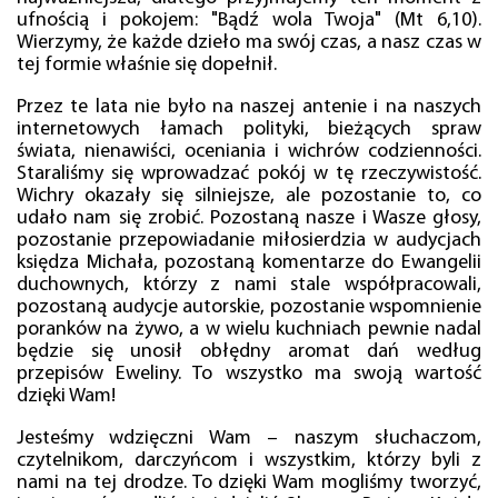
ufnością i pokojem: "Bądź wola Twoja" (Mt 6,10).
Wierzymy, że każde dzieło ma swój czas, a nasz czas w
tej formie właśnie się dopełnił.
Przez te lata nie było na naszej antenie i na naszych
internetowych łamach polityki, bieżących spraw
świata, nienawiści, oceniania i wichrów codzienności.
Staraliśmy się wprowadzać pokój w tę rzeczywistość.
Wichry okazały się silniejsze, ale pozostanie to, co
udało nam się zrobić. Pozostaną nasze i Wasze głosy,
pozostanie przepowiadanie miłosierdzia w audycjach
księdza Michała, pozostaną komentarze do Ewangelii
duchownych, którzy z nami stale współpracowali,
pozostaną audycje autorskie, pozostanie wspomnienie
poranków na żywo, a w wielu kuchniach pewnie nadal
będzie się unosił obłędny aromat dań według
przepisów Eweliny. To wszystko ma swoją wartość
dzięki Wam!
Jesteśmy wdzięczni Wam – naszym słuchaczom,
czytelnikom, darczyńcom i wszystkim, którzy byli z
nami na tej drodze. To dzięki Wam mogliśmy tworzyć,