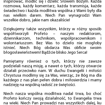
inspirować, modlić się i dzielić Słowem Bożym. Każda
rozmowa, każdy komentarz, każda transmisja, każde
świadectwo i każda modlitwa wspólna z Wami były dla
nas wielkim darem. Niech Pan wynagrodzi Wam
wszelkie dobro, jakie nam okazaliście!
Dziękujemy także wszystkim, którzy w różny sposób
współtworzyli Profeto – naszym redaktorom,
dziennikarzom, technikom, współpracownikom i
wolontariuszom. Bez Was to dzieło nie mogłoby
istnieć. Niech Bóg obdarza Was obficie swoim
błogosławieństwem! Bądźcie blisko Jego Serca!
Pamiętamy również o tych, którzy nie zawsze
podzielali naszą misję, a nawet o tych, którzy otwarcie
działali przeciwko nam. W duchu Ewangelii i miłości
Chrystusa modlimy się za Was, wierząc, że Bóg ma dla
każdego z nas plan pełen dobra i miłosierdzia i mamy
nadzieję na wspólną radość ze świętości.
Niech nasza wspólna modlitwa nadal trwa, bo choć
Profeto kończy swoją działalność, to Ewangelia trwa
na wieki. Niech Pan prowadzi nas wszystkich dalej, ku