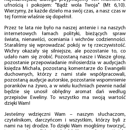
ufnością i pokojem: "Bądź wola Twoja" (Mt 6,10).
Wierzymy, że każde dzieło ma swój czas, a nasz czas w
tej formie właśnie się dopełnił.
Przez te lata nie było na naszej antenie i na naszych
internetowych łamach polityki, bieżących spraw
świata, nienawiści, oceniania i wichrów codzienności.
Staraliśmy się wprowadzać pokój w tę rzeczywistość.
Wichry okazały się silniejsze, ale pozostanie to, co
udało nam się zrobić. Pozostaną nasze i Wasze głosy,
pozostanie przepowiadanie miłosierdzia w audycjach
księdza Michała, pozostaną komentarze do Ewangelii
duchownych, którzy z nami stale współpracowali,
pozostaną audycje autorskie, pozostanie wspomnienie
poranków na żywo, a w wielu kuchniach pewnie nadal
będzie się unosił obłędny aromat dań według
przepisów Eweliny. To wszystko ma swoją wartość
dzięki Wam!
Jesteśmy wdzięczni Wam – naszym słuchaczom,
czytelnikom, darczyńcom i wszystkim, którzy byli z
nami na tej drodze. To dzięki Wam mogliśmy tworzyć,