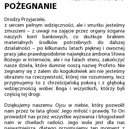
POŻEGNANIE
Drodzy Przyjaciele,
z sercem pełnym wdzięczności, ale i smutku jesteśmy
zmuszeni – z uwagi na zajęcie przez organy ścigania
naszych kont bankowych, co skutkuje brakiem
materialnych środków potrzebnych do dalszej
działalności – po kilkunastu latach pięknej i owocnej
pracy jako prawdopodobnie największa ambona Słowa
Bożego w Internecie, ale i na falach eteru, zakończyć
nasze dzieła, które dumnie noszą nazwę Profeto. Nie
żegnamy się z żalem do kogokolwiek ani nie jesteśmy
obrażeni na rzeczywistość, której nie rozumiemy, lecz
przyjmujemy to z chrześcijańską pokorą i z głęboką
wdzięcznością wobec Boga i wszystkich, którzy byli
częścią tej drogi.
Dziękujemy naszemu Ojcu w niebie, który pozwolił
nam przez te lata głosić Jego miłość i prawdę. To On
prowadził nas przez wszystkie wyzwania i błogosławił
nam w chwilach radości. Jego wola jest dla nas
najważniejsza, dlatego przyjmujemy ten moment z