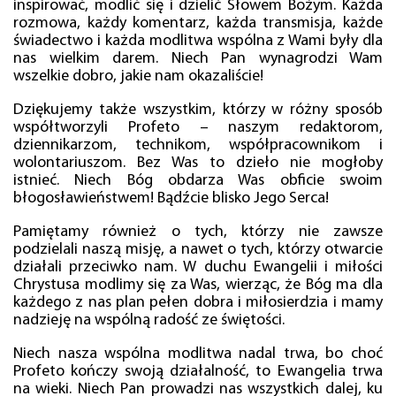
inspirować, modlić się i dzielić Słowem Bożym. Każda
rozmowa, każdy komentarz, każda transmisja, każde
świadectwo i każda modlitwa wspólna z Wami były dla
nas wielkim darem. Niech Pan wynagrodzi Wam
wszelkie dobro, jakie nam okazaliście!
Dziękujemy także wszystkim, którzy w różny sposób
współtworzyli Profeto – naszym redaktorom,
dziennikarzom, technikom, współpracownikom i
wolontariuszom. Bez Was to dzieło nie mogłoby
istnieć. Niech Bóg obdarza Was obficie swoim
błogosławieństwem! Bądźcie blisko Jego Serca!
Pamiętamy również o tych, którzy nie zawsze
podzielali naszą misję, a nawet o tych, którzy otwarcie
działali przeciwko nam. W duchu Ewangelii i miłości
Chrystusa modlimy się za Was, wierząc, że Bóg ma dla
każdego z nas plan pełen dobra i miłosierdzia i mamy
nadzieję na wspólną radość ze świętości.
Niech nasza wspólna modlitwa nadal trwa, bo choć
Profeto kończy swoją działalność, to Ewangelia trwa
na wieki. Niech Pan prowadzi nas wszystkich dalej, ku