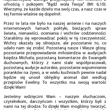
ufnością i pokojem: "Bądź wola Twoja" (Mt 6,10).
Wierzymy, że każde dzieło ma swój czas, a nasz czas w
tej formie właśnie się dopełnił.
Przez te lata nie było na naszej antenie i na naszych
internetowych łamach polityki, bieżących spraw
świata, nienawiści, oceniania i wichrów codzienności.
Staraliśmy się wprowadzać pokój w tę rzeczywistość.
Wichry okazały się silniejsze, ale pozostanie to, co
udało nam się zrobić. Pozostaną nasze i Wasze głosy,
pozostanie przepowiadanie miłosierdzia w audycjach
księdza Michała, pozostaną komentarze do Ewangelii
duchownych, którzy z nami stale współpracowali,
pozostaną audycje autorskie, pozostanie wspomnienie
poranków na żywo, a w wielu kuchniach pewnie nadal
będzie się unosił obłędny aromat dań według
przepisów Eweliny. To wszystko ma swoją wartość
dzięki Wam!
Jesteśmy wdzięczni Wam – naszym słuchaczom,
czytelnikom, darczyńcom i wszystkim, którzy byli z
nami na tej drodze. To dzięki Wam mogliśmy tworzyć,