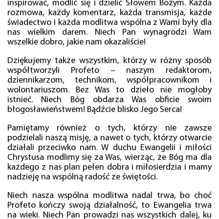
inspirować, modlić się i dzielić Słowem Bożym. Każda
rozmowa, każdy komentarz, każda transmisja, każde
świadectwo i każda modlitwa wspólna z Wami były dla
nas wielkim darem. Niech Pan wynagrodzi Wam
wszelkie dobro, jakie nam okazaliście!
Dziękujemy także wszystkim, którzy w różny sposób
współtworzyli Profeto – naszym redaktorom,
dziennikarzom, technikom, współpracownikom i
wolontariuszom. Bez Was to dzieło nie mogłoby
istnieć. Niech Bóg obdarza Was obficie swoim
błogosławieństwem! Bądźcie blisko Jego Serca!
Pamiętamy również o tych, którzy nie zawsze
podzielali naszą misję, a nawet o tych, którzy otwarcie
działali przeciwko nam. W duchu Ewangelii i miłości
Chrystusa modlimy się za Was, wierząc, że Bóg ma dla
każdego z nas plan pełen dobra i miłosierdzia i mamy
nadzieję na wspólną radość ze świętości.
Niech nasza wspólna modlitwa nadal trwa, bo choć
Profeto kończy swoją działalność, to Ewangelia trwa
na wieki. Niech Pan prowadzi nas wszystkich dalej, ku