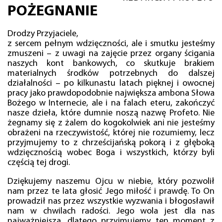
POŻEGNANIE
Drodzy Przyjaciele,
z sercem pełnym wdzięczności, ale i smutku jesteśmy
zmuszeni – z uwagi na zajęcie przez organy ścigania
naszych kont bankowych, co skutkuje brakiem
materialnych środków potrzebnych do dalszej
działalności – po kilkunastu latach pięknej i owocnej
pracy jako prawdopodobnie największa ambona Słowa
Bożego w Internecie, ale i na falach eteru, zakończyć
nasze dzieła, które dumnie noszą nazwę Profeto. Nie
żegnamy się z żalem do kogokolwiek ani nie jesteśmy
obrażeni na rzeczywistość, której nie rozumiemy, lecz
przyjmujemy to z chrześcijańską pokorą i z głęboką
wdzięcznością wobec Boga i wszystkich, którzy byli
częścią tej drogi.
Dziękujemy naszemu Ojcu w niebie, który pozwolił
nam przez te lata głosić Jego miłość i prawdę. To On
prowadził nas przez wszystkie wyzwania i błogosławił
nam w chwilach radości. Jego wola jest dla nas
najważniejsza, dlatego przyjmujemy ten moment z