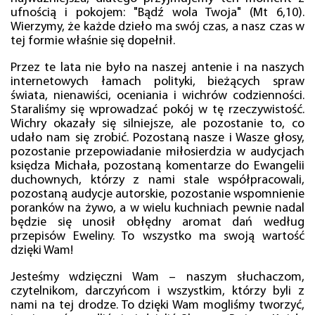
ufnością i pokojem: "Bądź wola Twoja" (Mt 6,10).
Wierzymy, że każde dzieło ma swój czas, a nasz czas w
tej formie właśnie się dopełnił.
Przez te lata nie było na naszej antenie i na naszych
internetowych łamach polityki, bieżących spraw
świata, nienawiści, oceniania i wichrów codzienności.
Staraliśmy się wprowadzać pokój w tę rzeczywistość.
Wichry okazały się silniejsze, ale pozostanie to, co
udało nam się zrobić. Pozostaną nasze i Wasze głosy,
pozostanie przepowiadanie miłosierdzia w audycjach
księdza Michała, pozostaną komentarze do Ewangelii
duchownych, którzy z nami stale współpracowali,
pozostaną audycje autorskie, pozostanie wspomnienie
poranków na żywo, a w wielu kuchniach pewnie nadal
będzie się unosił obłędny aromat dań według
przepisów Eweliny. To wszystko ma swoją wartość
dzięki Wam!
Jesteśmy wdzięczni Wam – naszym słuchaczom,
czytelnikom, darczyńcom i wszystkim, którzy byli z
nami na tej drodze. To dzięki Wam mogliśmy tworzyć,