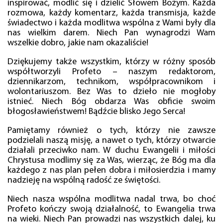
inspirować, modlić się i dzielić Słowem Bożym. Każda
rozmowa, każdy komentarz, każda transmisja, każde
świadectwo i każda modlitwa wspólna z Wami były dla
nas wielkim darem. Niech Pan wynagrodzi Wam
wszelkie dobro, jakie nam okazaliście!
Dziękujemy także wszystkim, którzy w różny sposób
współtworzyli Profeto – naszym redaktorom,
dziennikarzom, technikom, współpracownikom i
wolontariuszom. Bez Was to dzieło nie mogłoby
istnieć. Niech Bóg obdarza Was obficie swoim
błogosławieństwem! Bądźcie blisko Jego Serca!
Pamiętamy również o tych, którzy nie zawsze
podzielali naszą misję, a nawet o tych, którzy otwarcie
działali przeciwko nam. W duchu Ewangelii i miłości
Chrystusa modlimy się za Was, wierząc, że Bóg ma dla
każdego z nas plan pełen dobra i miłosierdzia i mamy
nadzieję na wspólną radość ze świętości.
Niech nasza wspólna modlitwa nadal trwa, bo choć
Profeto kończy swoją działalność, to Ewangelia trwa
na wieki. Niech Pan prowadzi nas wszystkich dalej, ku