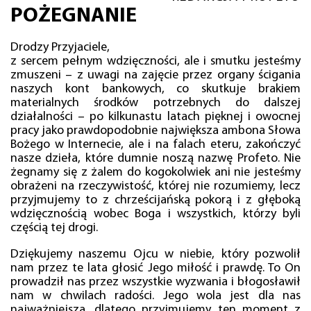
POŻEGNANIE
Drodzy Przyjaciele,
z sercem pełnym wdzięczności, ale i smutku jesteśmy
zmuszeni – z uwagi na zajęcie przez organy ścigania
naszych kont bankowych, co skutkuje brakiem
materialnych środków potrzebnych do dalszej
działalności – po kilkunastu latach pięknej i owocnej
pracy jako prawdopodobnie największa ambona Słowa
Bożego w Internecie, ale i na falach eteru, zakończyć
nasze dzieła, które dumnie noszą nazwę Profeto. Nie
żegnamy się z żalem do kogokolwiek ani nie jesteśmy
obrażeni na rzeczywistość, której nie rozumiemy, lecz
przyjmujemy to z chrześcijańską pokorą i z głęboką
wdzięcznością wobec Boga i wszystkich, którzy byli
częścią tej drogi.
Dziękujemy naszemu Ojcu w niebie, który pozwolił
nam przez te lata głosić Jego miłość i prawdę. To On
prowadził nas przez wszystkie wyzwania i błogosławił
nam w chwilach radości. Jego wola jest dla nas
najważniejsza, dlatego przyjmujemy ten moment z