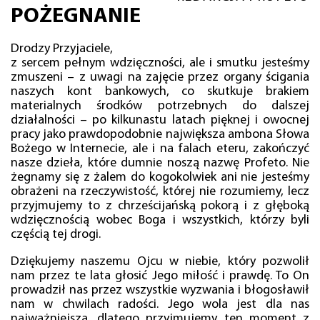
POŻEGNANIE
Drodzy Przyjaciele,
z sercem pełnym wdzięczności, ale i smutku jesteśmy
zmuszeni – z uwagi na zajęcie przez organy ścigania
naszych kont bankowych, co skutkuje brakiem
materialnych środków potrzebnych do dalszej
działalności – po kilkunastu latach pięknej i owocnej
pracy jako prawdopodobnie największa ambona Słowa
Bożego w Internecie, ale i na falach eteru, zakończyć
nasze dzieła, które dumnie noszą nazwę Profeto. Nie
żegnamy się z żalem do kogokolwiek ani nie jesteśmy
obrażeni na rzeczywistość, której nie rozumiemy, lecz
przyjmujemy to z chrześcijańską pokorą i z głęboką
wdzięcznością wobec Boga i wszystkich, którzy byli
częścią tej drogi.
Dziękujemy naszemu Ojcu w niebie, który pozwolił
nam przez te lata głosić Jego miłość i prawdę. To On
prowadził nas przez wszystkie wyzwania i błogosławił
nam w chwilach radości. Jego wola jest dla nas
najważniejsza, dlatego przyjmujemy ten moment z