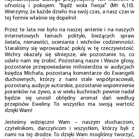
ufnością i pokojem: "Bądź wola Twoja" (Mt 6,10).
Wierzymy, że każde dzieło ma swój czas, a nasz czas w
tej formie właśnie się dopełnił.
Przez te lata nie było na naszej antenie i na naszych
internetowych łamach polityki, bieżących spraw
świata, nienawiści, oceniania i wichrów codzienności.
Staraliśmy się wprowadzać pokój w tę rzeczywistość.
Wichry okazały się silniejsze, ale pozostanie to, co
udało nam się zrobić. Pozostaną nasze i Wasze głosy,
pozostanie przepowiadanie miłosierdzia w audycjach
księdza Michała, pozostaną komentarze do Ewangelii
duchownych, którzy z nami stale współpracowali,
pozostaną audycje autorskie, pozostanie wspomnienie
poranków na żywo, a w wielu kuchniach pewnie nadal
będzie się unosił obłędny aromat dań według
przepisów Eweliny. To wszystko ma swoją wartość
dzięki Wam!
Jesteśmy wdzięczni Wam – naszym słuchaczom,
czytelnikom, darczyńcom i wszystkim, którzy byli z
nami na tej drodze. To dzięki Wam mogliśmy tworzyć,