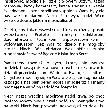
inspirować, modlić się i dzielić Słowem Bożym. Każda
rozmowa, każdy komentarz, każda transmisja, każde
świadectwo i każda modlitwa wspólna z Wami były dla
nas wielkim darem. Niech Pan wynagrodzi Wam
wszelkie dobro, jakie nam okazaliście!
Dziękujemy także wszystkim, którzy w różny sposób
współtworzyli Profeto – naszym redaktorom,
dziennikarzom, technikom, współpracownikom i
wolontariuszom. Bez Was to dzieło nie mogłoby
istnieć. Niech Bóg obdarza Was obficie swoim
błogosławieństwem! Bądźcie blisko Jego Serca!
Pamiętamy również o tych, którzy nie zawsze
podzielali naszą misję, a nawet o tych, którzy otwarcie
działali przeciwko nam. W duchu Ewangelii i miłości
Chrystusa modlimy się za Was, wierząc, że Bóg ma dla
każdego z nas plan pełen dobra i miłosierdzia i mamy
nadzieję na wspólną radość ze świętości.
Niech nasza wspólna modlitwa nadal trwa, bo choć
Profeto kończy swoją działalność, to Ewangelia trwa
na wieki. Niech Pan prowadzi nas wszystkich dalej, ku