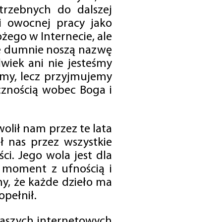
trzebnych do dalszej
 i owocnej pracy jako
ego w Internecie, ale
óre dumnie noszą nazwę
wiek ani nie jesteśmy
emy, lecz przyjmujemy
cznością wobec Boga i
olił nam przez te lata
ł nas przez wszystkie
i. Jego wola jest dla
 moment z ufnością i
my, że każde dzieło ma
opełnił.
 naszych internetowych