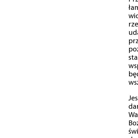
ła
wi
rz
ud
pr
po
st
ws
bę
ws
Je
da
Wa
Bo
św