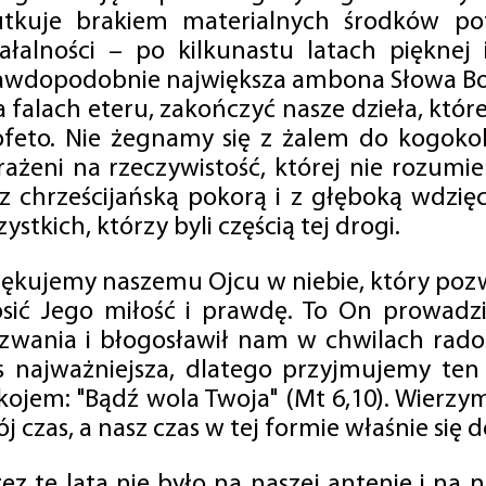
utkuje brakiem materialnych środków po
iałalności – po kilkunastu latach pięknej
awdopodobnie największa ambona Słowa Boż
na falach eteru, zakończyć nasze dzieła, kt
ofeto. Nie żegnamy się z żalem do kogokol
rażeni na rzeczywistość, której nie rozumi
 z chrześcijańską pokorą i z głęboką wdzię
ystkich, którzy byli częścią tej drogi.
iękujemy naszemu Ojcu w niebie, który pozw
osić Jego miłość i prawdę. To On prowadzi
zwania i błogosławił nam w chwilach radośc
s najważniejsza, dlatego przyjmujemy ten
kojem: "Bądź wola Twoja" (Mt 6,10). Wierzy
j czas, a nasz czas w tej formie właśnie się d
zez te lata nie było na naszej antenie i na