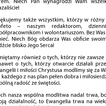
rem. Niech Pan wynagrodzi Wam wszelk
zaliście!
iękujemy także wszystkim, którzy w różny
ofeto – naszym redaktorom, dzienni
półpracownikom i wolontariuszom. Bez Was 
tnieć. Niech Bóg obdarza Was obficie swo
źcie blisko Jego Serca!
miętamy również o tych, którzy nie zawsze p
nawet o tych, którzy otwarcie działali p
angelii i miłości Chrystusa modlimy się za W
a każdego z nas plan pełen dobra i miłosierd
ólną radość ze świętości.
ech nasza wspólna modlitwa nadal trwa, b
oją działalność, to Ewangelia trwa na wiek