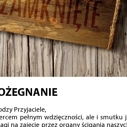
OŻEGNANIE
dzy Przyjaciele,
sercem pełnym wdzięczności, ale i smutku 
agi na zajęcie przez organy ścigania naszy