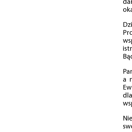
da
oka
Dz
Pr
ws
is
Bąd
Pa
a 
Ew
dl
wsp
Ni
sw