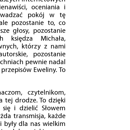
enawiści, oceniania i
rowadzać pokój w tę
 ale pozostanie to, co
sze głosy, pozostanie
h księdza Michała,
nych, którzy z nami
utorskie, pozostanie
chniach pewnie nadal
przepisów Eweliny. To
czom, czytelnikom,
 tej drodze. To dzięki
się i dzielić Słowem
da transmisja, każde
 były dla nas wielkim