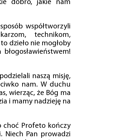
ie dobro, jakie nam
 sposób współtworzyli
karzom, technikom,
to dzieło nie mogłoby
im błogosławieństwem!
odzielali naszą misję,
rzeciwko nam. W duchu
as, wierząc, że Bóg ma
zia i mamy nadzieję na
o choć Profeto kończy
i. Niech Pan prowadzi