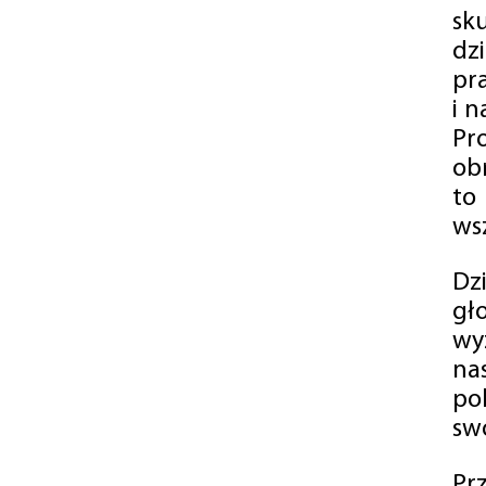
sk
dz
pr
i 
Pr
ob
to
wsz
Dz
gł
wy
na
po
swó
Pr