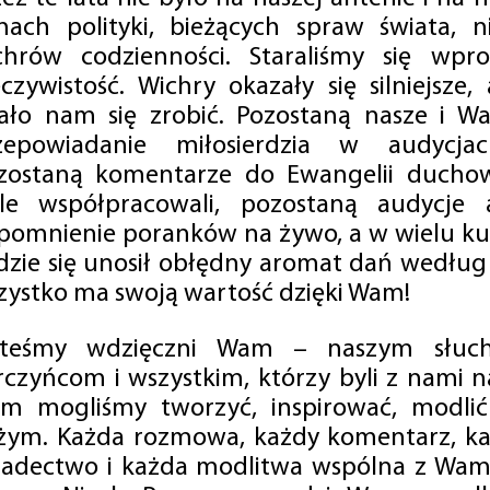
mach polityki, bieżących spraw świata, ni
chrów codzienności. Staraliśmy się wp
eczywistość. Wichry okazały się silniejsze,
ało nam się zrobić. Pozostaną nasze i Wa
zepowiadanie miłosierdzia w audycjac
zostaną komentarze do Ewangelii duchow
ale współpracowali, pozostaną audycje a
pomnienie poranków na żywo, a w wielu ku
dzie się unosił obłędny aromat dań według 
zystko ma swoją wartość dzięki Wam!
steśmy wdzięczni Wam – naszym słucha
rczyńcom i wszystkim, którzy byli z nami na
m mogliśmy tworzyć, inspirować, modlić 
żym. Każda rozmowa, każdy komentarz, każ
iadectwo i każda modlitwa wspólna z Wami