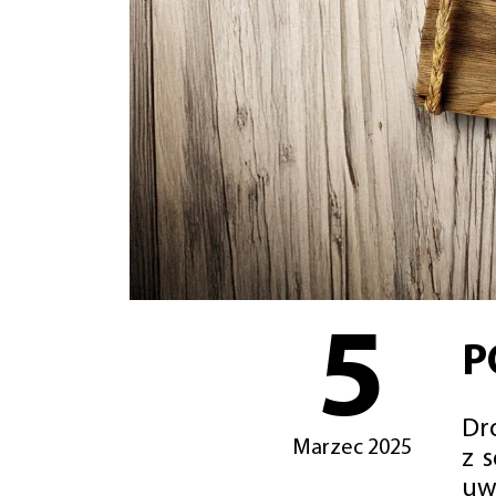
5
P
Dro
Marzec 2025
z 
uw