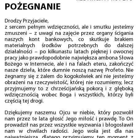
POŻEGNANIE
Drodzy Przyjaciele,
z sercem pełnym wdzięczności, ale i smutku jesteśmy
zmuszeni – z uwagi na zajęcie przez organy ścigania
naszych kont bankowych, co skutkuje brakiem
materialnych środków potrzebnych do dalszej
działalności – po kilkunastu latach pięknej i owocnej
pracy jako prawdopodobnie największa ambona Słowa
Bożego w Internecie, ale i na falach eteru, zakończyć
nasze dzieła, które dumnie noszą nazwę Profeto. Nie
żegnamy się z żalem do kogokolwiek ani nie jesteśmy
obrażeni na rzeczywistość, której nie rozumiemy, lecz
przyjmujemy to z chrześcijańską pokorą i z głęboką
wdzięcznością wobec Boga i wszystkich, którzy byli
częścią tej drogi.
Dziękujemy naszemu Ojcu w niebie, który pozwolił
nam przez te lata głosić Jego miłość i prawdę. To On
prowadził nas przez wszystkie wyzwania i błogosławił
nam w chwilach radości. Jego wola jest dla nas
najważniejsza, dlatego przyjmujemy ten moment z