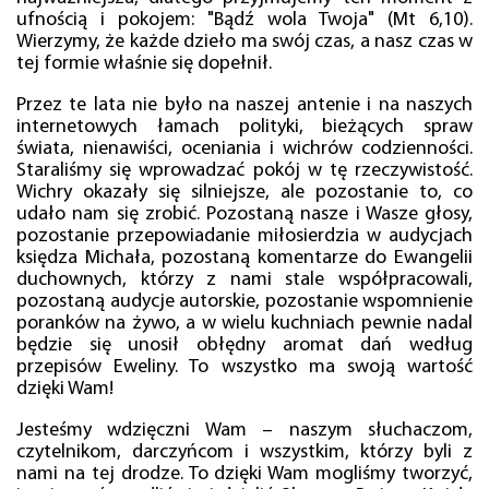
ufnością i pokojem: "Bądź wola Twoja" (Mt 6,10).
Wierzymy, że każde dzieło ma swój czas, a nasz czas w
tej formie właśnie się dopełnił.
Przez te lata nie było na naszej antenie i na naszych
internetowych łamach polityki, bieżących spraw
świata, nienawiści, oceniania i wichrów codzienności.
Staraliśmy się wprowadzać pokój w tę rzeczywistość.
Wichry okazały się silniejsze, ale pozostanie to, co
udało nam się zrobić. Pozostaną nasze i Wasze głosy,
pozostanie przepowiadanie miłosierdzia w audycjach
księdza Michała, pozostaną komentarze do Ewangelii
duchownych, którzy z nami stale współpracowali,
pozostaną audycje autorskie, pozostanie wspomnienie
poranków na żywo, a w wielu kuchniach pewnie nadal
będzie się unosił obłędny aromat dań według
przepisów Eweliny. To wszystko ma swoją wartość
dzięki Wam!
Jesteśmy wdzięczni Wam – naszym słuchaczom,
czytelnikom, darczyńcom i wszystkim, którzy byli z
nami na tej drodze. To dzięki Wam mogliśmy tworzyć,