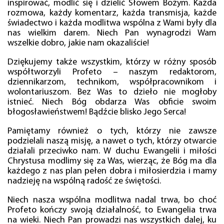
inspirować, modlić się i dzielić Słowem Bożym. Każda
rozmowa, każdy komentarz, każda transmisja, każde
świadectwo i każda modlitwa wspólna z Wami były dla
nas wielkim darem. Niech Pan wynagrodzi Wam
wszelkie dobro, jakie nam okazaliście!
Dziękujemy także wszystkim, którzy w różny sposób
współtworzyli Profeto – naszym redaktorom,
dziennikarzom, technikom, współpracownikom i
wolontariuszom. Bez Was to dzieło nie mogłoby
istnieć. Niech Bóg obdarza Was obficie swoim
błogosławieństwem! Bądźcie blisko Jego Serca!
Pamiętamy również o tych, którzy nie zawsze
podzielali naszą misję, a nawet o tych, którzy otwarcie
działali przeciwko nam. W duchu Ewangelii i miłości
Chrystusa modlimy się za Was, wierząc, że Bóg ma dla
każdego z nas plan pełen dobra i miłosierdzia i mamy
nadzieję na wspólną radość ze świętości.
Niech nasza wspólna modlitwa nadal trwa, bo choć
Profeto kończy swoją działalność, to Ewangelia trwa
na wieki. Niech Pan prowadzi nas wszystkich dalej, ku