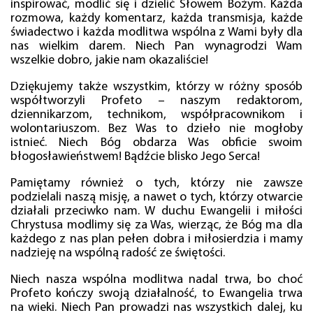
inspirować, modlić się i dzielić Słowem Bożym. Każda
rozmowa, każdy komentarz, każda transmisja, każde
świadectwo i każda modlitwa wspólna z Wami były dla
nas wielkim darem. Niech Pan wynagrodzi Wam
wszelkie dobro, jakie nam okazaliście!
Dziękujemy także wszystkim, którzy w różny sposób
współtworzyli Profeto – naszym redaktorom,
dziennikarzom, technikom, współpracownikom i
wolontariuszom. Bez Was to dzieło nie mogłoby
istnieć. Niech Bóg obdarza Was obficie swoim
błogosławieństwem! Bądźcie blisko Jego Serca!
Pamiętamy również o tych, którzy nie zawsze
podzielali naszą misję, a nawet o tych, którzy otwarcie
działali przeciwko nam. W duchu Ewangelii i miłości
Chrystusa modlimy się za Was, wierząc, że Bóg ma dla
każdego z nas plan pełen dobra i miłosierdzia i mamy
nadzieję na wspólną radość ze świętości.
Niech nasza wspólna modlitwa nadal trwa, bo choć
Profeto kończy swoją działalność, to Ewangelia trwa
na wieki. Niech Pan prowadzi nas wszystkich dalej, ku