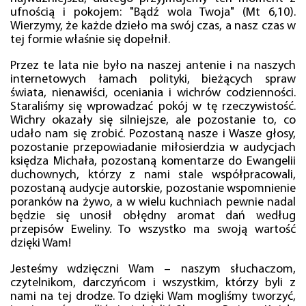
ufnością i pokojem: "Bądź wola Twoja" (Mt 6,10).
Wierzymy, że każde dzieło ma swój czas, a nasz czas w
tej formie właśnie się dopełnił.
Przez te lata nie było na naszej antenie i na naszych
internetowych łamach polityki, bieżących spraw
świata, nienawiści, oceniania i wichrów codzienności.
Staraliśmy się wprowadzać pokój w tę rzeczywistość.
Wichry okazały się silniejsze, ale pozostanie to, co
udało nam się zrobić. Pozostaną nasze i Wasze głosy,
pozostanie przepowiadanie miłosierdzia w audycjach
księdza Michała, pozostaną komentarze do Ewangelii
duchownych, którzy z nami stale współpracowali,
pozostaną audycje autorskie, pozostanie wspomnienie
poranków na żywo, a w wielu kuchniach pewnie nadal
będzie się unosił obłędny aromat dań według
przepisów Eweliny. To wszystko ma swoją wartość
dzięki Wam!
Jesteśmy wdzięczni Wam – naszym słuchaczom,
czytelnikom, darczyńcom i wszystkim, którzy byli z
nami na tej drodze. To dzięki Wam mogliśmy tworzyć,