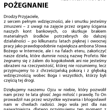
POŻEGNANIE
Drodzy Przyjaciele,
z sercem pełnym wdzięczności, ale i smutku jesteśmy
zmuszeni – z uwagi na zajęcie przez organy ścigania
naszych kont bankowych, co skutkuje brakiem
materialnych środków potrzebnych do dalszej
działalności – po kilkunastu latach pięknej i owocnej
pracy jako prawdopodobnie największa ambona Słowa
Bożego w Internecie, ale i na falach eteru, zakończyć
nasze dzieła, które dumnie noszą nazwę Profeto. Nie
żegnamy się z żalem do kogokolwiek ani nie jesteśmy
obrażeni na rzeczywistość, której nie rozumiemy, lecz
przyjmujemy to z chrześcijańską pokorą i z głęboką
wdzięcznością wobec Boga i wszystkich, którzy byli
częścią tej drogi.
Dziękujemy naszemu Ojcu w niebie, który pozwolił
nam przez te lata głosić Jego miłość i prawdę. To On
prowadził nas przez wszystkie wyzwania i błogosławił
nam w chwilach radości. Jego wola jest dla nas
najważniejsza, dlatego przyjmujemy ten moment z