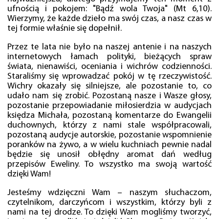
ufnością i pokojem: "Bądź wola Twoja" (Mt 6,10).
Wierzymy, że każde dzieło ma swój czas, a nasz czas w
tej formie właśnie się dopełnił.
Przez te lata nie było na naszej antenie i na naszych
internetowych łamach polityki, bieżących spraw
świata, nienawiści, oceniania i wichrów codzienności.
Staraliśmy się wprowadzać pokój w tę rzeczywistość.
Wichry okazały się silniejsze, ale pozostanie to, co
udało nam się zrobić. Pozostaną nasze i Wasze głosy,
pozostanie przepowiadanie miłosierdzia w audycjach
księdza Michała, pozostaną komentarze do Ewangelii
duchownych, którzy z nami stale współpracowali,
pozostaną audycje autorskie, pozostanie wspomnienie
poranków na żywo, a w wielu kuchniach pewnie nadal
będzie się unosił obłędny aromat dań według
przepisów Eweliny. To wszystko ma swoją wartość
dzięki Wam!
Jesteśmy wdzięczni Wam – naszym słuchaczom,
czytelnikom, darczyńcom i wszystkim, którzy byli z
nami na tej drodze. To dzięki Wam mogliśmy tworzyć,