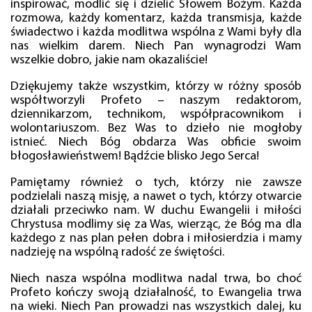
inspirować, modlić się i dzielić Słowem Bożym. Każda
rozmowa, każdy komentarz, każda transmisja, każde
świadectwo i każda modlitwa wspólna z Wami były dla
nas wielkim darem. Niech Pan wynagrodzi Wam
wszelkie dobro, jakie nam okazaliście!
Dziękujemy także wszystkim, którzy w różny sposób
współtworzyli Profeto – naszym redaktorom,
dziennikarzom, technikom, współpracownikom i
wolontariuszom. Bez Was to dzieło nie mogłoby
istnieć. Niech Bóg obdarza Was obficie swoim
błogosławieństwem! Bądźcie blisko Jego Serca!
Pamiętamy również o tych, którzy nie zawsze
podzielali naszą misję, a nawet o tych, którzy otwarcie
działali przeciwko nam. W duchu Ewangelii i miłości
Chrystusa modlimy się za Was, wierząc, że Bóg ma dla
każdego z nas plan pełen dobra i miłosierdzia i mamy
nadzieję na wspólną radość ze świętości.
Niech nasza wspólna modlitwa nadal trwa, bo choć
Profeto kończy swoją działalność, to Ewangelia trwa
na wieki. Niech Pan prowadzi nas wszystkich dalej, ku