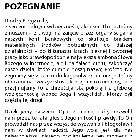
POŻEGNANIE
Drodzy Przyjaciele,
z sercem pełnym wdzięczności, ale i smutku jesteśmy
zmuszeni – z uwagi na zajęcie przez organy ścigania
naszych kont bankowych, co skutkuje brakiem
materialnych środków potrzebnych do dalszej
działalności – po kilkunastu latach pięknej i owocnej
pracy jako prawdopodobnie największa ambona Słowa
Bożego w Internecie, ale i na falach eteru, zakończyć
nasze dzieła, które dumnie noszą nazwę Profeto. Nie
żegnamy się z żalem do kogokolwiek ani nie jesteśmy
obrażeni na rzeczywistość, której nie rozumiemy, lecz
przyjmujemy to z chrześcijańską pokorą i z głęboką
wdzięcznością wobec Boga i wszystkich, którzy byli
częścią tej drogi.
Dziękujemy naszemu Ojcu w niebie, który pozwolił
nam przez te lata głosić Jego miłość i prawdę. To On
prowadził nas przez wszystkie wyzwania i błogosławił
nam w chwilach radości. Jego wola jest dla nas
najważniejsza, dlatego przyjmujemy ten moment z