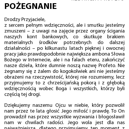
POŻEGNANIE
Drodzy Przyjaciele,
z sercem pełnym wdzięczności, ale i smutku jesteśmy
zmuszeni – z uwagi na zajęcie przez organy ścigania
naszych kont bankowych, co skutkuje brakiem
materialnych środków potrzebnych do dalszej
działalności – po kilkunastu latach pięknej i owocnej
pracy jako prawdopodobnie największa ambona Słowa
Bożego w Internecie, ale i na falach eteru, zakończyć
nasze dzieła, które dumnie noszą nazwę Profeto. Nie
żegnamy się z żalem do kogokolwiek ani nie jesteśmy
obrażeni na rzeczywistość, której nie rozumiemy, lecz
przyjmujemy to z chrześcijańską pokorą i z głęboką
wdzięcznością wobec Boga i wszystkich, którzy byli
częścią tej drogi.
Dziękujemy naszemu Ojcu w niebie, który pozwolił
nam przez te lata głosić Jego miłość i prawdę. To On
prowadził nas przez wszystkie wyzwania i błogosławił
nam w chwilach radości. Jego wola jest dla nas
najważniejsza, dlatego przyjmujemy ten moment z