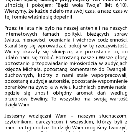
ufnością i pokojem: "Bądź wola Twoja" (Mt 6,10).
Wierzymy, że każde dzieło ma swój czas, a nasz czas w
tej formie właśnie się dopełnił.
Przez te lata nie było na naszej antenie i na naszych
internetowych łamach polityki, bieżących spraw
świata, nienawiści, oceniania i wichrów codzienności.
Staraliśmy się wprowadzać pokój w tę rzeczywistość.
Wichry okazały się silniejsze, ale pozostanie to, co
udało nam się zrobić. Pozostaną nasze i Wasze głosy,
pozostanie przepowiadanie miłosierdzia w audycjach
księdza Michała, pozostaną komentarze do Ewangelii
duchownych, którzy z nami stale współpracowali,
pozostaną audycje autorskie, pozostanie wspomnienie
poranków na żywo, a w wielu kuchniach pewnie nadal
będzie się unosił obłędny aromat dań według
przepisów Eweliny. To wszystko ma swoją wartość
dzięki Wam!
Jesteśmy wdzięczni Wam – naszym słuchaczom,
czytelnikom, darczyńcom i wszystkim, którzy byli z
nami na tej drodze. To dzięki Wam mogliśmy tworzyć,