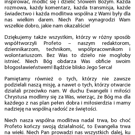
inspirować, modlić się i dzielić Słowem Bożym. Każda
rozmowa, każdy komentarz, każda transmisja, każde
świadectwo i każda modlitwa wspólna z Wami były dla
nas wielkim darem. Niech Pan wynagrodzi Wam
wszelkie dobro, jakie nam okazaliście!
Dziękujemy także wszystkim, którzy w różny sposób
współtworzyli Profeto – naszym redaktorom,
dziennikarzom, technikom, współpracownikom i
wolontariuszom. Bez Was to dzieło nie mogłoby
istnieć. Niech Bóg obdarza Was obficie swoim
błogosławieństwem! Bądźcie blisko Jego Serca!
Pamiętamy również o tych, którzy nie zawsze
podzielali naszą misję, a nawet o tych, którzy otwarcie
działali przeciwko nam. W duchu Ewangelii i miłości
Chrystusa modlimy się za Was, wierząc, że Bóg ma dla
każdego z nas plan pełen dobra i miłosierdzia i mamy
nadzieję na wspólną radość ze świętości.
Niech nasza wspólna modlitwa nadal trwa, bo choć
Profeto kończy swoją działalność, to Ewangelia trwa
na wieki. Niech Pan prowadzi nas wszystkich dalej, ku