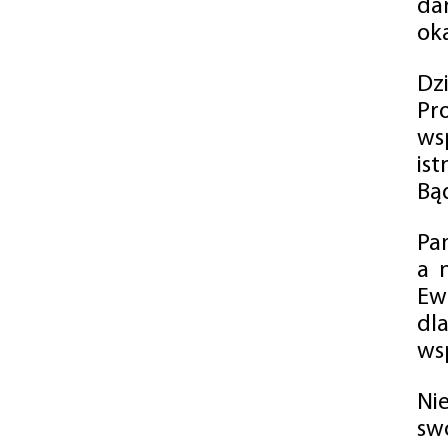
da
oka
Dz
Pr
ws
is
Bąd
Pa
a 
Ew
dl
wsp
Ni
sw