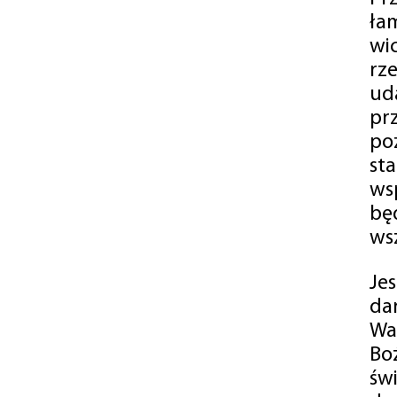
ła
wi
rz
ud
pr
po
st
ws
bę
ws
Je
da
Wa
Bo
św