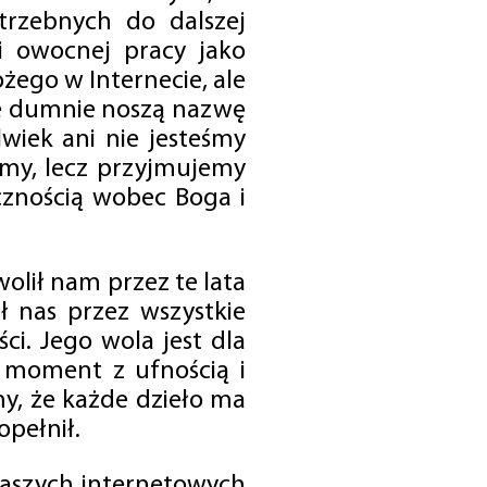
trzebnych do dalszej
 i owocnej pracy jako
ego w Internecie, ale
óre dumnie noszą nazwę
wiek ani nie jesteśmy
emy, lecz przyjmujemy
cznością wobec Boga i
olił nam przez te lata
ł nas przez wszystkie
i. Jego wola jest dla
 moment z ufnością i
my, że każde dzieło ma
opełnił.
 naszych internetowych