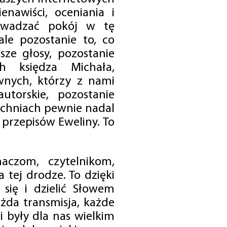
enawiści, oceniania i
rowadzać pokój w tę
 ale pozostanie to, co
sze głosy, pozostanie
h księdza Michała,
nych, którzy z nami
utorskie, pozostanie
chniach pewnie nadal
przepisów Eweliny. To
czom, czytelnikom,
 tej drodze. To dzięki
się i dzielić Słowem
da transmisja, każde
 były dla nas wielkim