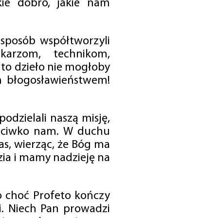
ie dobro, jakie nam
 sposób współtworzyli
karzom, technikom,
to dzieło nie mogłoby
im błogosławieństwem!
odzielali naszą misję,
rzeciwko nam. W duchu
as, wierząc, że Bóg ma
zia i mamy nadzieję na
o choć Profeto kończy
i. Niech Pan prowadzi