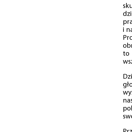
sk
dz
pr
i 
Pr
ob
to
wsz
Dz
gł
wy
na
po
swó
Pr