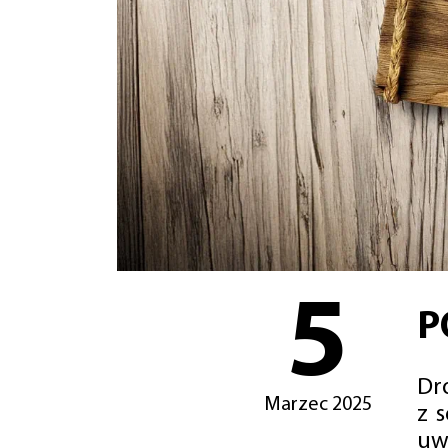
5
P
Dro
Marzec 2025
z 
uw