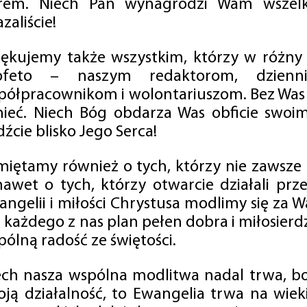
rem. Niech Pan wynagrodzi Wam wszelk
zaliście!
iękujemy także wszystkim, którzy w różny
ofeto – naszym redaktorom, dzienni
półpracownikom i wolontariuszom. Bez Was 
tnieć. Niech Bóg obdarza Was obficie swo
źcie blisko Jego Serca!
miętamy również o tych, którzy nie zawsze p
nawet o tych, którzy otwarcie działali p
angelii i miłości Chrystusa modlimy się za W
a każdego z nas plan pełen dobra i miłosierd
ólną radość ze świętości.
ech nasza wspólna modlitwa nadal trwa, b
oją działalność, to Ewangelia trwa na wiek