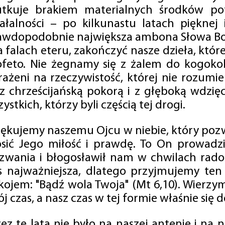
utkuje brakiem materialnych środków po
iałalności – po kilkunastu latach pięknej
awdopodobnie największa ambona Słowa Boż
na falach eteru, zakończyć nasze dzieła, kt
ofeto. Nie żegnamy się z żalem do kogokol
rażeni na rzeczywistość, której nie rozumi
 z chrześcijańską pokorą i z głęboką wdzię
ystkich, którzy byli częścią tej drogi.
iękujemy naszemu Ojcu w niebie, który pozw
osić Jego miłość i prawdę. To On prowadzi
zwania i błogosławił nam w chwilach radośc
s najważniejsza, dlatego przyjmujemy ten
kojem: "Bądź wola Twoja" (Mt 6,10). Wierzy
j czas, a nasz czas w tej formie właśnie się d
zez te lata nie było na naszej antenie i na