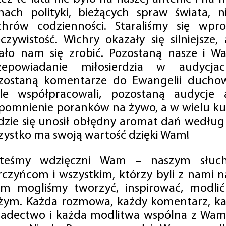
mach polityki, bieżących spraw świata, ni
chrów codzienności. Staraliśmy się wp
eczywistość. Wichry okazały się silniejsze,
ało nam się zrobić. Pozostaną nasze i Wa
zepowiadanie miłosierdzia w audycjac
zostaną komentarze do Ewangelii duchow
ale współpracowali, pozostaną audycje a
pomnienie poranków na żywo, a w wielu ku
dzie się unosił obłędny aromat dań według 
zystko ma swoją wartość dzięki Wam!
steśmy wdzięczni Wam – naszym słucha
rczyńcom i wszystkim, którzy byli z nami na
m mogliśmy tworzyć, inspirować, modlić 
żym. Każda rozmowa, każdy komentarz, każ
iadectwo i każda modlitwa wspólna z Wami