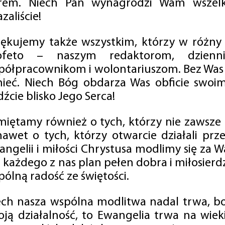
rem. Niech Pan wynagrodzi Wam wszelk
zaliście!
iękujemy także wszystkim, którzy w różny
ofeto – naszym redaktorom, dzienni
półpracownikom i wolontariuszom. Bez Was 
tnieć. Niech Bóg obdarza Was obficie swo
źcie blisko Jego Serca!
miętamy również o tych, którzy nie zawsze p
nawet o tych, którzy otwarcie działali p
angelii i miłości Chrystusa modlimy się za W
a każdego z nas plan pełen dobra i miłosierd
ólną radość ze świętości.
ech nasza wspólna modlitwa nadal trwa, b
oją działalność, to Ewangelia trwa na wiek