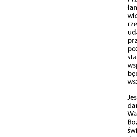
ła
wi
rz
ud
pr
po
st
ws
bę
ws
Je
da
Wa
Bo
św