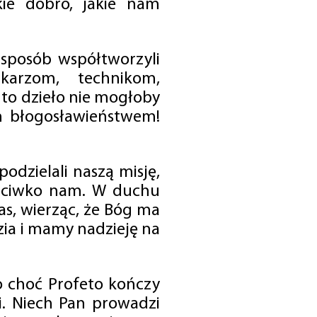
ie dobro, jakie nam
 sposób współtworzyli
karzom, technikom,
to dzieło nie mogłoby
im błogosławieństwem!
odzielali naszą misję,
rzeciwko nam. W duchu
as, wierząc, że Bóg ma
zia i mamy nadzieję na
o choć Profeto kończy
i. Niech Pan prowadzi