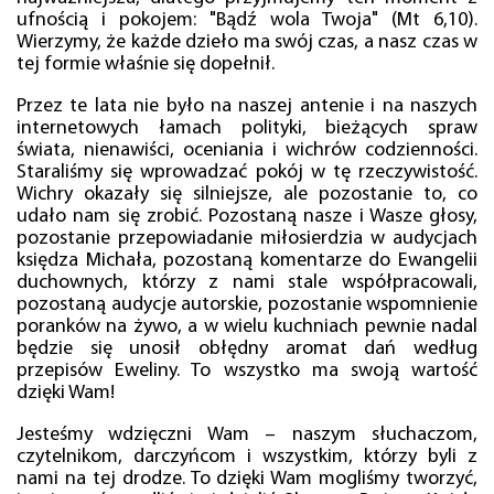
ufnością i pokojem: "Bądź wola Twoja" (Mt 6,10).
Wierzymy, że każde dzieło ma swój czas, a nasz czas w
tej formie właśnie się dopełnił.
Przez te lata nie było na naszej antenie i na naszych
internetowych łamach polityki, bieżących spraw
świata, nienawiści, oceniania i wichrów codzienności.
Staraliśmy się wprowadzać pokój w tę rzeczywistość.
Wichry okazały się silniejsze, ale pozostanie to, co
udało nam się zrobić. Pozostaną nasze i Wasze głosy,
pozostanie przepowiadanie miłosierdzia w audycjach
księdza Michała, pozostaną komentarze do Ewangelii
duchownych, którzy z nami stale współpracowali,
pozostaną audycje autorskie, pozostanie wspomnienie
poranków na żywo, a w wielu kuchniach pewnie nadal
będzie się unosił obłędny aromat dań według
przepisów Eweliny. To wszystko ma swoją wartość
dzięki Wam!
Jesteśmy wdzięczni Wam – naszym słuchaczom,
czytelnikom, darczyńcom i wszystkim, którzy byli z
nami na tej drodze. To dzięki Wam mogliśmy tworzyć,