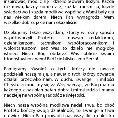
inspirować, modlić się i dzielić Słowem Bożym. Każda
rozmowa, każdy komentarz, każda transmisja, każde
świadectwo i każda modlitwa wspólna z Wami były dla
nas wielkim darem. Niech Pan wynagrodzi Wam
wszelkie dobro, jakie nam okazaliście!
Dziękujemy także wszystkim, którzy w różny sposób
współtworzyli Profeto – naszym redaktorom,
dziennikarzom, technikom, współpracownikom i
wolontariuszom. Bez Was to dzieło nie mogłoby
istnieć. Niech Bóg obdarza Was obficie swoim
błogosławieństwem! Bądźcie blisko Jego Serca!
Pamiętamy również o tych, którzy nie zawsze
podzielali naszą misję, a nawet o tych, którzy otwarcie
działali przeciwko nam. W duchu Ewangelii i miłości
Chrystusa modlimy się za Was, wierząc, że Bóg ma dla
każdego z nas plan pełen dobra i miłosierdzia i mamy
nadzieję na wspólną radość ze świętości.
Niech nasza wspólna modlitwa nadal trwa, bo choć
Profeto kończy swoją działalność, to Ewangelia trwa
na wieki. Niech Pan prowadzi nas wszystkich dalej, ku