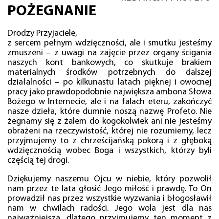
POŻEGNANIE
Drodzy Przyjaciele,
z sercem pełnym wdzięczności, ale i smutku jesteśmy
zmuszeni – z uwagi na zajęcie przez organy ścigania
naszych kont bankowych, co skutkuje brakiem
materialnych środków potrzebnych do dalszej
działalności – po kilkunastu latach pięknej i owocnej
pracy jako prawdopodobnie największa ambona Słowa
Bożego w Internecie, ale i na falach eteru, zakończyć
nasze dzieła, które dumnie noszą nazwę Profeto. Nie
żegnamy się z żalem do kogokolwiek ani nie jesteśmy
obrażeni na rzeczywistość, której nie rozumiemy, lecz
przyjmujemy to z chrześcijańską pokorą i z głęboką
wdzięcznością wobec Boga i wszystkich, którzy byli
częścią tej drogi.
Dziękujemy naszemu Ojcu w niebie, który pozwolił
nam przez te lata głosić Jego miłość i prawdę. To On
prowadził nas przez wszystkie wyzwania i błogosławił
nam w chwilach radości. Jego wola jest dla nas
najważniejsza, dlatego przyjmujemy ten moment z