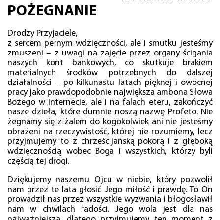
POŻEGNANIE
Drodzy Przyjaciele,
z sercem pełnym wdzięczności, ale i smutku jesteśmy
zmuszeni – z uwagi na zajęcie przez organy ścigania
naszych kont bankowych, co skutkuje brakiem
materialnych środków potrzebnych do dalszej
działalności – po kilkunastu latach pięknej i owocnej
pracy jako prawdopodobnie największa ambona Słowa
Bożego w Internecie, ale i na falach eteru, zakończyć
nasze dzieła, które dumnie noszą nazwę Profeto. Nie
żegnamy się z żalem do kogokolwiek ani nie jesteśmy
obrażeni na rzeczywistość, której nie rozumiemy, lecz
przyjmujemy to z chrześcijańską pokorą i z głęboką
wdzięcznością wobec Boga i wszystkich, którzy byli
częścią tej drogi.
Dziękujemy naszemu Ojcu w niebie, który pozwolił
nam przez te lata głosić Jego miłość i prawdę. To On
prowadził nas przez wszystkie wyzwania i błogosławił
nam w chwilach radości. Jego wola jest dla nas
najważniejsza, dlatego przyjmujemy ten moment z