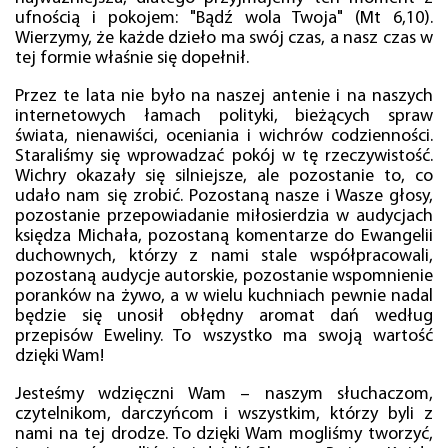
ufnością i pokojem: "Bądź wola Twoja" (Mt 6,10).
Wierzymy, że każde dzieło ma swój czas, a nasz czas w
tej formie właśnie się dopełnił.
Przez te lata nie było na naszej antenie i na naszych
internetowych łamach polityki, bieżących spraw
świata, nienawiści, oceniania i wichrów codzienności.
Staraliśmy się wprowadzać pokój w tę rzeczywistość.
Wichry okazały się silniejsze, ale pozostanie to, co
udało nam się zrobić. Pozostaną nasze i Wasze głosy,
pozostanie przepowiadanie miłosierdzia w audycjach
księdza Michała, pozostaną komentarze do Ewangelii
duchownych, którzy z nami stale współpracowali,
pozostaną audycje autorskie, pozostanie wspomnienie
poranków na żywo, a w wielu kuchniach pewnie nadal
będzie się unosił obłędny aromat dań według
przepisów Eweliny. To wszystko ma swoją wartość
dzięki Wam!
Jesteśmy wdzięczni Wam – naszym słuchaczom,
czytelnikom, darczyńcom i wszystkim, którzy byli z
nami na tej drodze. To dzięki Wam mogliśmy tworzyć,