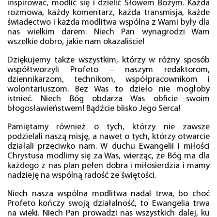
inspirować, modlić się i dzielić Słowem Bożym. Każda
rozmowa, każdy komentarz, każda transmisja, każde
świadectwo i każda modlitwa wspólna z Wami były dla
nas wielkim darem. Niech Pan wynagrodzi Wam
wszelkie dobro, jakie nam okazaliście!
Dziękujemy także wszystkim, którzy w różny sposób
współtworzyli Profeto – naszym redaktorom,
dziennikarzom, technikom, współpracownikom i
wolontariuszom. Bez Was to dzieło nie mogłoby
istnieć. Niech Bóg obdarza Was obficie swoim
błogosławieństwem! Bądźcie blisko Jego Serca!
Pamiętamy również o tych, którzy nie zawsze
podzielali naszą misję, a nawet o tych, którzy otwarcie
działali przeciwko nam. W duchu Ewangelii i miłości
Chrystusa modlimy się za Was, wierząc, że Bóg ma dla
każdego z nas plan pełen dobra i miłosierdzia i mamy
nadzieję na wspólną radość ze świętości.
Niech nasza wspólna modlitwa nadal trwa, bo choć
Profeto kończy swoją działalność, to Ewangelia trwa
na wieki. Niech Pan prowadzi nas wszystkich dalej, ku