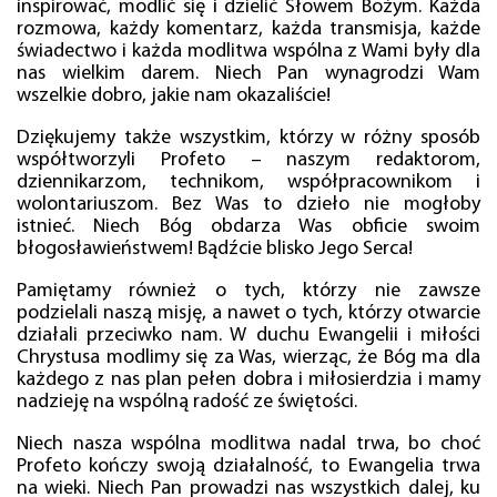
inspirować, modlić się i dzielić Słowem Bożym. Każda
rozmowa, każdy komentarz, każda transmisja, każde
świadectwo i każda modlitwa wspólna z Wami były dla
nas wielkim darem. Niech Pan wynagrodzi Wam
wszelkie dobro, jakie nam okazaliście!
Dziękujemy także wszystkim, którzy w różny sposób
współtworzyli Profeto – naszym redaktorom,
dziennikarzom, technikom, współpracownikom i
wolontariuszom. Bez Was to dzieło nie mogłoby
istnieć. Niech Bóg obdarza Was obficie swoim
błogosławieństwem! Bądźcie blisko Jego Serca!
Pamiętamy również o tych, którzy nie zawsze
podzielali naszą misję, a nawet o tych, którzy otwarcie
działali przeciwko nam. W duchu Ewangelii i miłości
Chrystusa modlimy się za Was, wierząc, że Bóg ma dla
każdego z nas plan pełen dobra i miłosierdzia i mamy
nadzieję na wspólną radość ze świętości.
Niech nasza wspólna modlitwa nadal trwa, bo choć
Profeto kończy swoją działalność, to Ewangelia trwa
na wieki. Niech Pan prowadzi nas wszystkich dalej, ku