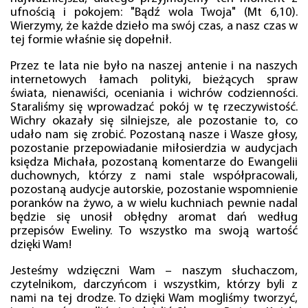
ufnością i pokojem: "Bądź wola Twoja" (Mt 6,10).
Wierzymy, że każde dzieło ma swój czas, a nasz czas w
tej formie właśnie się dopełnił.
Przez te lata nie było na naszej antenie i na naszych
internetowych łamach polityki, bieżących spraw
świata, nienawiści, oceniania i wichrów codzienności.
Staraliśmy się wprowadzać pokój w tę rzeczywistość.
Wichry okazały się silniejsze, ale pozostanie to, co
udało nam się zrobić. Pozostaną nasze i Wasze głosy,
pozostanie przepowiadanie miłosierdzia w audycjach
księdza Michała, pozostaną komentarze do Ewangelii
duchownych, którzy z nami stale współpracowali,
pozostaną audycje autorskie, pozostanie wspomnienie
poranków na żywo, a w wielu kuchniach pewnie nadal
będzie się unosił obłędny aromat dań według
przepisów Eweliny. To wszystko ma swoją wartość
dzięki Wam!
Jesteśmy wdzięczni Wam – naszym słuchaczom,
czytelnikom, darczyńcom i wszystkim, którzy byli z
nami na tej drodze. To dzięki Wam mogliśmy tworzyć,