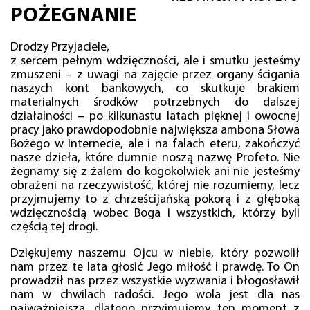
POŻEGNANIE
Drodzy Przyjaciele,
z sercem pełnym wdzięczności, ale i smutku jesteśmy
zmuszeni – z uwagi na zajęcie przez organy ścigania
naszych kont bankowych, co skutkuje brakiem
materialnych środków potrzebnych do dalszej
działalności – po kilkunastu latach pięknej i owocnej
pracy jako prawdopodobnie największa ambona Słowa
Bożego w Internecie, ale i na falach eteru, zakończyć
nasze dzieła, które dumnie noszą nazwę Profeto. Nie
żegnamy się z żalem do kogokolwiek ani nie jesteśmy
obrażeni na rzeczywistość, której nie rozumiemy, lecz
przyjmujemy to z chrześcijańską pokorą i z głęboką
wdzięcznością wobec Boga i wszystkich, którzy byli
częścią tej drogi.
Dziękujemy naszemu Ojcu w niebie, który pozwolił
nam przez te lata głosić Jego miłość i prawdę. To On
prowadził nas przez wszystkie wyzwania i błogosławił
nam w chwilach radości. Jego wola jest dla nas
najważniejsza, dlatego przyjmujemy ten moment z