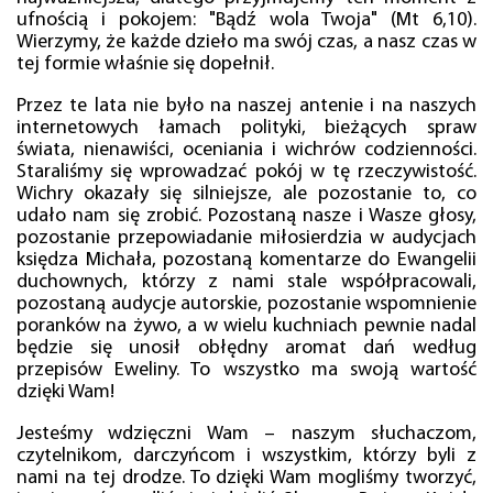
ufnością i pokojem: "Bądź wola Twoja" (Mt 6,10).
Wierzymy, że każde dzieło ma swój czas, a nasz czas w
tej formie właśnie się dopełnił.
Przez te lata nie było na naszej antenie i na naszych
internetowych łamach polityki, bieżących spraw
świata, nienawiści, oceniania i wichrów codzienności.
Staraliśmy się wprowadzać pokój w tę rzeczywistość.
Wichry okazały się silniejsze, ale pozostanie to, co
udało nam się zrobić. Pozostaną nasze i Wasze głosy,
pozostanie przepowiadanie miłosierdzia w audycjach
księdza Michała, pozostaną komentarze do Ewangelii
duchownych, którzy z nami stale współpracowali,
pozostaną audycje autorskie, pozostanie wspomnienie
poranków na żywo, a w wielu kuchniach pewnie nadal
będzie się unosił obłędny aromat dań według
przepisów Eweliny. To wszystko ma swoją wartość
dzięki Wam!
Jesteśmy wdzięczni Wam – naszym słuchaczom,
czytelnikom, darczyńcom i wszystkim, którzy byli z
nami na tej drodze. To dzięki Wam mogliśmy tworzyć,