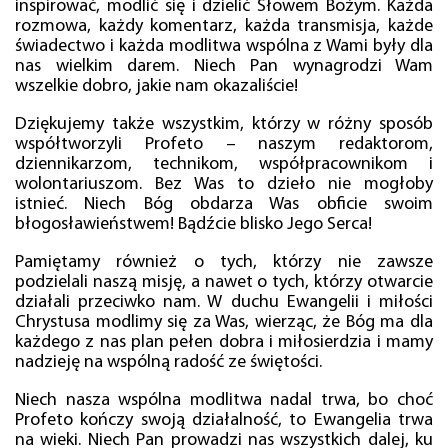
inspirować, modlić się i dzielić Słowem Bożym. Każda
rozmowa, każdy komentarz, każda transmisja, każde
świadectwo i każda modlitwa wspólna z Wami były dla
nas wielkim darem. Niech Pan wynagrodzi Wam
wszelkie dobro, jakie nam okazaliście!
Dziękujemy także wszystkim, którzy w różny sposób
współtworzyli Profeto – naszym redaktorom,
dziennikarzom, technikom, współpracownikom i
wolontariuszom. Bez Was to dzieło nie mogłoby
istnieć. Niech Bóg obdarza Was obficie swoim
błogosławieństwem! Bądźcie blisko Jego Serca!
Pamiętamy również o tych, którzy nie zawsze
podzielali naszą misję, a nawet o tych, którzy otwarcie
działali przeciwko nam. W duchu Ewangelii i miłości
Chrystusa modlimy się za Was, wierząc, że Bóg ma dla
każdego z nas plan pełen dobra i miłosierdzia i mamy
nadzieję na wspólną radość ze świętości.
Niech nasza wspólna modlitwa nadal trwa, bo choć
Profeto kończy swoją działalność, to Ewangelia trwa
na wieki. Niech Pan prowadzi nas wszystkich dalej, ku