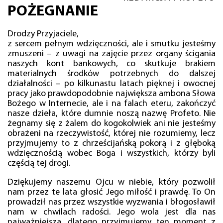
POŻEGNANIE
Drodzy Przyjaciele,
z sercem pełnym wdzięczności, ale i smutku jesteśmy
zmuszeni – z uwagi na zajęcie przez organy ścigania
naszych kont bankowych, co skutkuje brakiem
materialnych środków potrzebnych do dalszej
działalności – po kilkunastu latach pięknej i owocnej
pracy jako prawdopodobnie największa ambona Słowa
Bożego w Internecie, ale i na falach eteru, zakończyć
nasze dzieła, które dumnie noszą nazwę Profeto. Nie
żegnamy się z żalem do kogokolwiek ani nie jesteśmy
obrażeni na rzeczywistość, której nie rozumiemy, lecz
przyjmujemy to z chrześcijańską pokorą i z głęboką
wdzięcznością wobec Boga i wszystkich, którzy byli
częścią tej drogi.
Dziękujemy naszemu Ojcu w niebie, który pozwolił
nam przez te lata głosić Jego miłość i prawdę. To On
prowadził nas przez wszystkie wyzwania i błogosławił
nam w chwilach radości. Jego wola jest dla nas
najważniejsza, dlatego przyjmujemy ten moment z