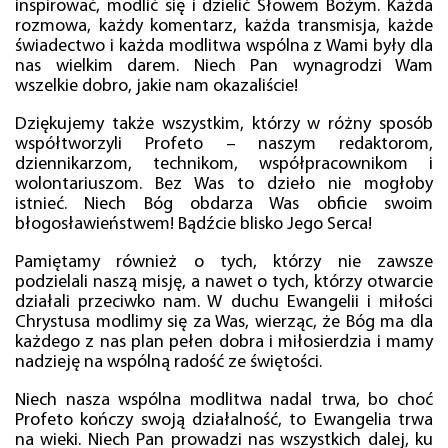
inspirować, modlić się i dzielić Słowem Bożym. Każda
rozmowa, każdy komentarz, każda transmisja, każde
świadectwo i każda modlitwa wspólna z Wami były dla
nas wielkim darem. Niech Pan wynagrodzi Wam
wszelkie dobro, jakie nam okazaliście!
Dziękujemy także wszystkim, którzy w różny sposób
współtworzyli Profeto – naszym redaktorom,
dziennikarzom, technikom, współpracownikom i
wolontariuszom. Bez Was to dzieło nie mogłoby
istnieć. Niech Bóg obdarza Was obficie swoim
błogosławieństwem! Bądźcie blisko Jego Serca!
Pamiętamy również o tych, którzy nie zawsze
podzielali naszą misję, a nawet o tych, którzy otwarcie
działali przeciwko nam. W duchu Ewangelii i miłości
Chrystusa modlimy się za Was, wierząc, że Bóg ma dla
każdego z nas plan pełen dobra i miłosierdzia i mamy
nadzieję na wspólną radość ze świętości.
Niech nasza wspólna modlitwa nadal trwa, bo choć
Profeto kończy swoją działalność, to Ewangelia trwa
na wieki. Niech Pan prowadzi nas wszystkich dalej, ku