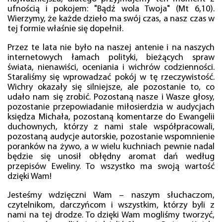
ufnością i pokojem: "Bądź wola Twoja" (Mt 6,10).
Wierzymy, że każde dzieło ma swój czas, a nasz czas w
tej formie właśnie się dopełnił.
Przez te lata nie było na naszej antenie i na naszych
internetowych łamach polityki, bieżących spraw
świata, nienawiści, oceniania i wichrów codzienności.
Staraliśmy się wprowadzać pokój w tę rzeczywistość.
Wichry okazały się silniejsze, ale pozostanie to, co
udało nam się zrobić. Pozostaną nasze i Wasze głosy,
pozostanie przepowiadanie miłosierdzia w audycjach
księdza Michała, pozostaną komentarze do Ewangelii
duchownych, którzy z nami stale współpracowali,
pozostaną audycje autorskie, pozostanie wspomnienie
poranków na żywo, a w wielu kuchniach pewnie nadal
będzie się unosił obłędny aromat dań według
przepisów Eweliny. To wszystko ma swoją wartość
dzięki Wam!
Jesteśmy wdzięczni Wam – naszym słuchaczom,
czytelnikom, darczyńcom i wszystkim, którzy byli z
nami na tej drodze. To dzięki Wam mogliśmy tworzyć,