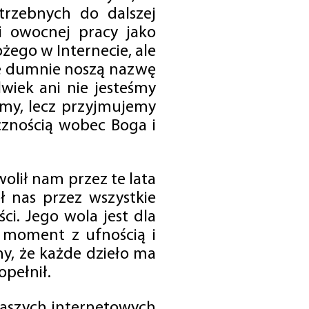
trzebnych do dalszej
 i owocnej pracy jako
ego w Internecie, ale
óre dumnie noszą nazwę
wiek ani nie jesteśmy
emy, lecz przyjmujemy
cznością wobec Boga i
olił nam przez te lata
ł nas przez wszystkie
i. Jego wola jest dla
 moment z ufnością i
my, że każde dzieło ma
opełnił.
 naszych internetowych