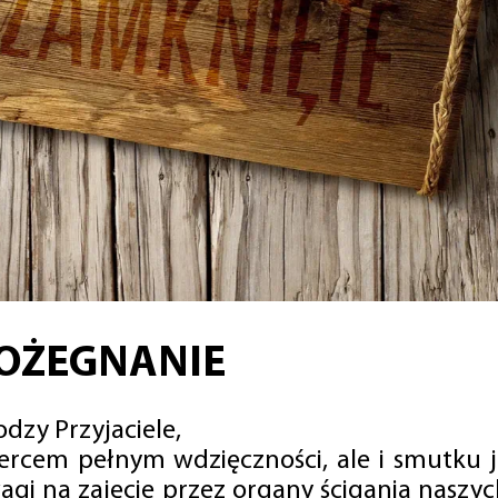
OŻEGNANIE
dzy Przyjaciele,
sercem pełnym wdzięczności, ale i smutku 
agi na zajęcie przez organy ścigania naszy