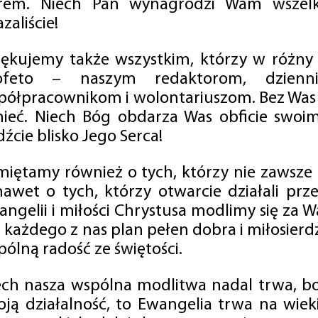
rem. Niech Pan wynagrodzi Wam wszelk
zaliście!
iękujemy także wszystkim, którzy w różny
ofeto – naszym redaktorom, dzienni
półpracownikom i wolontariuszom. Bez Was 
tnieć. Niech Bóg obdarza Was obficie swo
źcie blisko Jego Serca!
miętamy również o tych, którzy nie zawsze p
nawet o tych, którzy otwarcie działali p
angelii i miłości Chrystusa modlimy się za W
a każdego z nas plan pełen dobra i miłosierd
ólną radość ze świętości.
ech nasza wspólna modlitwa nadal trwa, b
oją działalność, to Ewangelia trwa na wiek