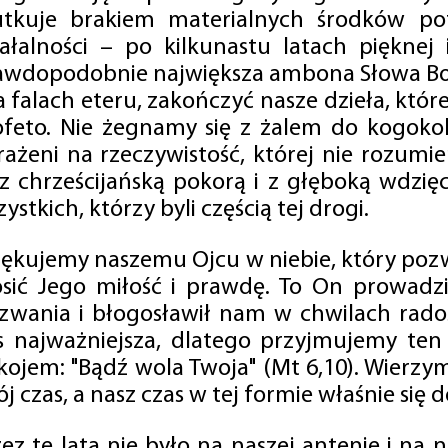
utkuje brakiem materialnych środków po
iałalności – po kilkunastu latach pięknej
awdopodobnie największa ambona Słowa Boż
na falach eteru, zakończyć nasze dzieła, kt
ofeto. Nie żegnamy się z żalem do kogokol
rażeni na rzeczywistość, której nie rozumi
 z chrześcijańską pokorą i z głęboką wdzię
ystkich, którzy byli częścią tej drogi.
iękujemy naszemu Ojcu w niebie, który pozw
osić Jego miłość i prawdę. To On prowadzi
zwania i błogosławił nam w chwilach radośc
s najważniejsza, dlatego przyjmujemy ten
kojem: "Bądź wola Twoja" (Mt 6,10). Wierzy
j czas, a nasz czas w tej formie właśnie się d
zez te lata nie było na naszej antenie i na