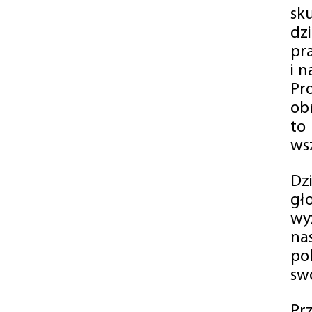
sk
dz
pr
i 
Pr
ob
to
wsz
Dz
gł
wy
na
po
swó
Pr