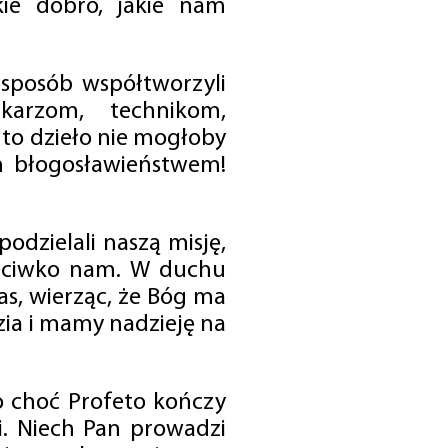
ie dobro, jakie nam
 sposób współtworzyli
karzom, technikom,
to dzieło nie mogłoby
im błogosławieństwem!
odzielali naszą misję,
rzeciwko nam. W duchu
as, wierząc, że Bóg ma
zia i mamy nadzieję na
o choć Profeto kończy
i. Niech Pan prowadzi