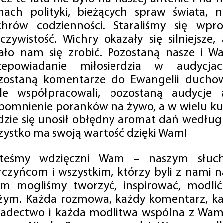
mach polityki, bieżących spraw świata, ni
chrów codzienności. Staraliśmy się wp
eczywistość. Wichry okazały się silniejsze,
ało nam się zrobić. Pozostaną nasze i Wa
zepowiadanie miłosierdzia w audycjac
zostaną komentarze do Ewangelii duchow
ale współpracowali, pozostaną audycje a
pomnienie poranków na żywo, a w wielu ku
dzie się unosił obłędny aromat dań według 
zystko ma swoją wartość dzięki Wam!
steśmy wdzięczni Wam – naszym słucha
rczyńcom i wszystkim, którzy byli z nami na
m mogliśmy tworzyć, inspirować, modlić 
żym. Każda rozmowa, każdy komentarz, każ
iadectwo i każda modlitwa wspólna z Wami