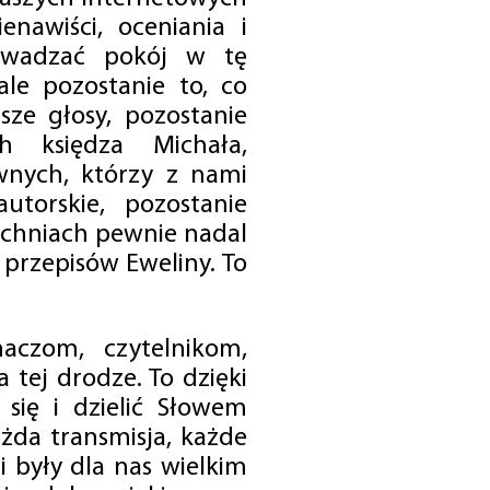
enawiści, oceniania i
rowadzać pokój w tę
 ale pozostanie to, co
sze głosy, pozostanie
h księdza Michała,
nych, którzy z nami
utorskie, pozostanie
chniach pewnie nadal
przepisów Eweliny. To
czom, czytelnikom,
 tej drodze. To dzięki
się i dzielić Słowem
da transmisja, każde
 były dla nas wielkim