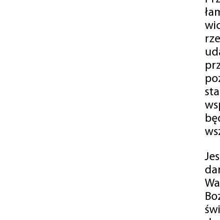
ła
wi
rz
ud
pr
po
st
ws
bę
ws
Je
da
Wa
Bo
św