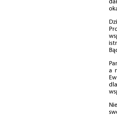
da
oka
Dz
Pr
ws
is
Bąd
Pa
a 
Ew
dl
wsp
Ni
sw