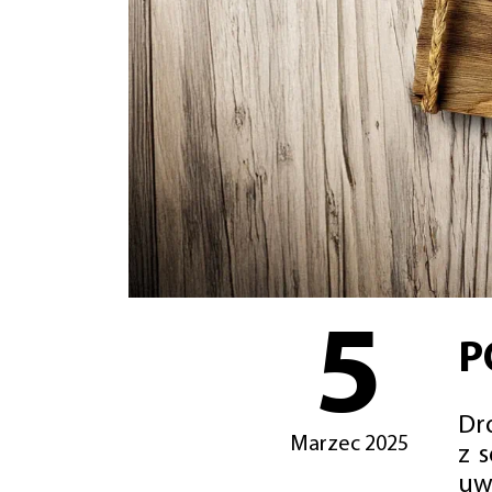
5
P
Dro
Marzec 2025
z 
uw