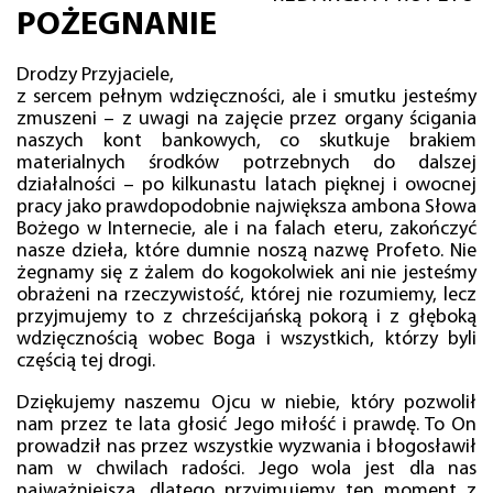
POŻEGNANIE
Drodzy Przyjaciele,
z sercem pełnym wdzięczności, ale i smutku jesteśmy
zmuszeni – z uwagi na zajęcie przez organy ścigania
naszych kont bankowych, co skutkuje brakiem
materialnych środków potrzebnych do dalszej
działalności – po kilkunastu latach pięknej i owocnej
pracy jako prawdopodobnie największa ambona Słowa
Bożego w Internecie, ale i na falach eteru, zakończyć
nasze dzieła, które dumnie noszą nazwę Profeto. Nie
żegnamy się z żalem do kogokolwiek ani nie jesteśmy
obrażeni na rzeczywistość, której nie rozumiemy, lecz
przyjmujemy to z chrześcijańską pokorą i z głęboką
wdzięcznością wobec Boga i wszystkich, którzy byli
częścią tej drogi.
Dziękujemy naszemu Ojcu w niebie, który pozwolił
nam przez te lata głosić Jego miłość i prawdę. To On
prowadził nas przez wszystkie wyzwania i błogosławił
nam w chwilach radości. Jego wola jest dla nas
najważniejsza, dlatego przyjmujemy ten moment z