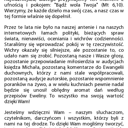
ufnością i pokojem: "Bądź wola Twoja" (Mt 6,10).
Wierzymy, że każde dzieło ma swój czas, a nasz czas w
tej formie właśnie się dopełnił.
Przez te lata nie było na naszej antenie i na naszych
internetowych łamach polityki, bieżących spraw
świata, nienawiści, oceniania i wichrów codzienności.
Staraliśmy się wprowadzać pokój w tę rzeczywistość.
Wichry okazały się silniejsze, ale pozostanie to, co
udało nam się zrobić. Pozostaną nasze i Wasze głosy,
pozostanie przepowiadanie miłosierdzia w audycjach
księdza Michała, pozostaną komentarze do Ewangelii
duchownych, którzy z nami stale współpracowali,
pozostaną audycje autorskie, pozostanie wspomnienie
poranków na żywo, a w wielu kuchniach pewnie nadal
będzie się unosił obłędny aromat dań według
przepisów Eweliny. To wszystko ma swoją wartość
dzięki Wam!
Jesteśmy wdzięczni Wam – naszym słuchaczom,
czytelnikom, darczyńcom i wszystkim, którzy byli z
nami na tej drodze. To dzięki Wam mogliśmy tworzyć,