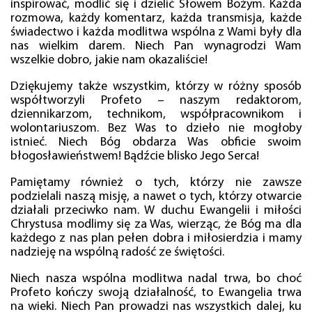
inspirować, modlić się i dzielić Słowem Bożym. Każda
rozmowa, każdy komentarz, każda transmisja, każde
świadectwo i każda modlitwa wspólna z Wami były dla
nas wielkim darem. Niech Pan wynagrodzi Wam
wszelkie dobro, jakie nam okazaliście!
Dziękujemy także wszystkim, którzy w różny sposób
współtworzyli Profeto – naszym redaktorom,
dziennikarzom, technikom, współpracownikom i
wolontariuszom. Bez Was to dzieło nie mogłoby
istnieć. Niech Bóg obdarza Was obficie swoim
błogosławieństwem! Bądźcie blisko Jego Serca!
Pamiętamy również o tych, którzy nie zawsze
podzielali naszą misję, a nawet o tych, którzy otwarcie
działali przeciwko nam. W duchu Ewangelii i miłości
Chrystusa modlimy się za Was, wierząc, że Bóg ma dla
każdego z nas plan pełen dobra i miłosierdzia i mamy
nadzieję na wspólną radość ze świętości.
Niech nasza wspólna modlitwa nadal trwa, bo choć
Profeto kończy swoją działalność, to Ewangelia trwa
na wieki. Niech Pan prowadzi nas wszystkich dalej, ku