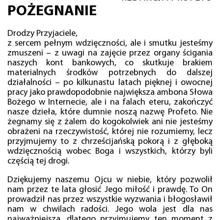
POŻEGNANIE
Drodzy Przyjaciele,
z sercem pełnym wdzięczności, ale i smutku jesteśmy
zmuszeni – z uwagi na zajęcie przez organy ścigania
naszych kont bankowych, co skutkuje brakiem
materialnych środków potrzebnych do dalszej
działalności – po kilkunastu latach pięknej i owocnej
pracy jako prawdopodobnie największa ambona Słowa
Bożego w Internecie, ale i na falach eteru, zakończyć
nasze dzieła, które dumnie noszą nazwę Profeto. Nie
żegnamy się z żalem do kogokolwiek ani nie jesteśmy
obrażeni na rzeczywistość, której nie rozumiemy, lecz
przyjmujemy to z chrześcijańską pokorą i z głęboką
wdzięcznością wobec Boga i wszystkich, którzy byli
częścią tej drogi.
Dziękujemy naszemu Ojcu w niebie, który pozwolił
nam przez te lata głosić Jego miłość i prawdę. To On
prowadził nas przez wszystkie wyzwania i błogosławił
nam w chwilach radości. Jego wola jest dla nas
najważniejsza, dlatego przyjmujemy ten moment z