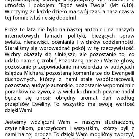
ufnością i pokojem: "Bądź wola Twoja" (Mt 6,10).
Wierzymy, że każde dzieło ma swój czas, a nasz czas w
tej formie właśnie się dopełnił.
Przez te lata nie było na naszej antenie i na naszych
internetowych łamach polityki, bieżących spraw
świata, nienawiści, oceniania i wichrów codzienności.
Staraliśmy się wprowadzać pokój w tę rzeczywistość.
Wichry okazały się silniejsze, ale pozostanie to, co
udało nam się zrobić. Pozostaną nasze i Wasze głosy,
pozostanie przepowiadanie miłosierdzia w audycjach
księdza Michała, pozostaną komentarze do Ewangelii
duchownych, którzy z nami stale współpracowali,
pozostaną audycje autorskie, pozostanie wspomnienie
poranków na żywo, a w wielu kuchniach pewnie nadal
będzie się unosił obłędny aromat dań według
przepisów Eweliny. To wszystko ma swoją wartość
dzięki Wam!
Jesteśmy wdzięczni Wam – naszym słuchaczom,
czytelnikom, darczyńcom i wszystkim, którzy byli z
nami na tej drodze. To dzięki Wam mogliśmy tworzyć,