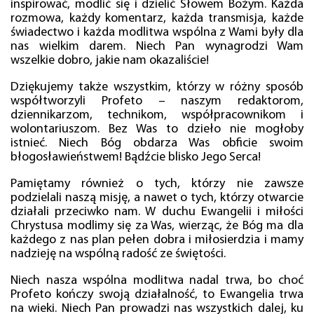
inspirować, modlić się i dzielić Słowem Bożym. Każda
rozmowa, każdy komentarz, każda transmisja, każde
świadectwo i każda modlitwa wspólna z Wami były dla
nas wielkim darem. Niech Pan wynagrodzi Wam
wszelkie dobro, jakie nam okazaliście!
Dziękujemy także wszystkim, którzy w różny sposób
współtworzyli Profeto – naszym redaktorom,
dziennikarzom, technikom, współpracownikom i
wolontariuszom. Bez Was to dzieło nie mogłoby
istnieć. Niech Bóg obdarza Was obficie swoim
błogosławieństwem! Bądźcie blisko Jego Serca!
Pamiętamy również o tych, którzy nie zawsze
podzielali naszą misję, a nawet o tych, którzy otwarcie
działali przeciwko nam. W duchu Ewangelii i miłości
Chrystusa modlimy się za Was, wierząc, że Bóg ma dla
każdego z nas plan pełen dobra i miłosierdzia i mamy
nadzieję na wspólną radość ze świętości.
Niech nasza wspólna modlitwa nadal trwa, bo choć
Profeto kończy swoją działalność, to Ewangelia trwa
na wieki. Niech Pan prowadzi nas wszystkich dalej, ku