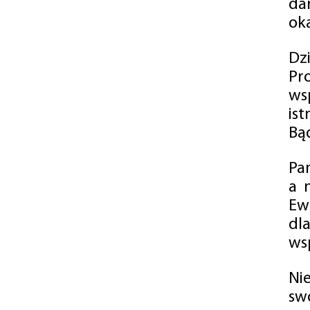
da
oka
Dz
Pr
ws
is
Bąd
Pa
a 
Ew
dl
wsp
Ni
sw