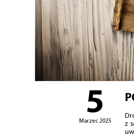
5
P
Dro
Marzec 2025
z 
uw