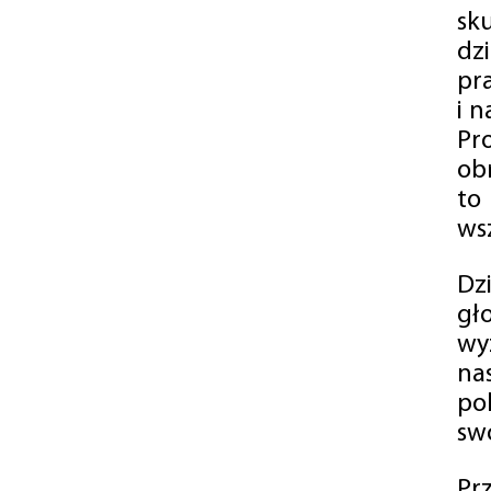
sk
dz
pr
i 
Pr
ob
to
wsz
Dz
gł
wy
na
po
swó
Pr