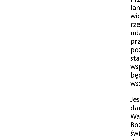
ła
wi
rz
ud
pr
po
st
ws
bę
ws
Je
da
Wa
Bo
św