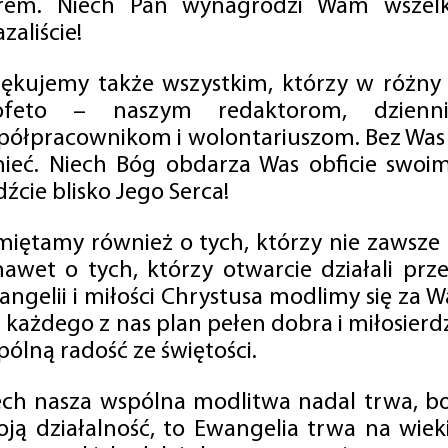
rem. Niech Pan wynagrodzi Wam wszelk
zaliście!
iękujemy także wszystkim, którzy w różny
ofeto – naszym redaktorom, dzienni
półpracownikom i wolontariuszom. Bez Was 
tnieć. Niech Bóg obdarza Was obficie swo
źcie blisko Jego Serca!
miętamy również o tych, którzy nie zawsze p
nawet o tych, którzy otwarcie działali p
angelii i miłości Chrystusa modlimy się za W
a każdego z nas plan pełen dobra i miłosierd
ólną radość ze świętości.
ech nasza wspólna modlitwa nadal trwa, b
oją działalność, to Ewangelia trwa na wiek