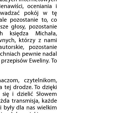
enawiści, oceniania i
rowadzać pokój w tę
 ale pozostanie to, co
sze głosy, pozostanie
h księdza Michała,
nych, którzy z nami
utorskie, pozostanie
chniach pewnie nadal
przepisów Eweliny. To
czom, czytelnikom,
 tej drodze. To dzięki
się i dzielić Słowem
da transmisja, każde
 były dla nas wielkim