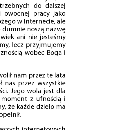
trzebnych do dalszej
 i owocnej pracy jako
ego w Internecie, ale
óre dumnie noszą nazwę
wiek ani nie jesteśmy
emy, lecz przyjmujemy
cznością wobec Boga i
olił nam przez te lata
ł nas przez wszystkie
i. Jego wola jest dla
 moment z ufnością i
my, że każde dzieło ma
opełnił.
 naszych internetowych