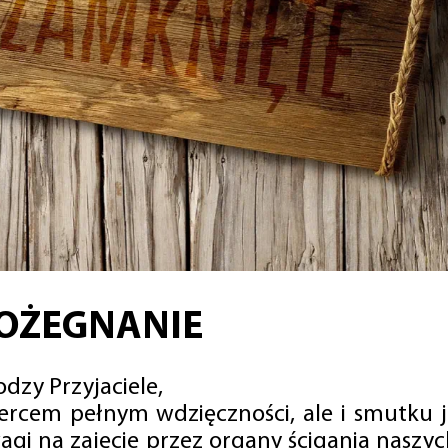
OŻEGNANIE
dzy Przyjaciele,
sercem pełnym wdzięczności, ale i smutku 
agi na zajęcie przez organy ścigania naszy