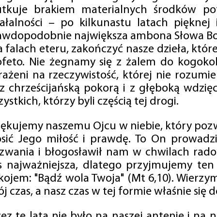
utkuje brakiem materialnych środków po
iałalności – po kilkunastu latach pięknej
awdopodobnie największa ambona Słowa Boż
na falach eteru, zakończyć nasze dzieła, kt
ofeto. Nie żegnamy się z żalem do kogokol
rażeni na rzeczywistość, której nie rozumi
 z chrześcijańską pokorą i z głęboką wdzię
ystkich, którzy byli częścią tej drogi.
iękujemy naszemu Ojcu w niebie, który pozw
osić Jego miłość i prawdę. To On prowadzi
zwania i błogosławił nam w chwilach radośc
s najważniejsza, dlatego przyjmujemy ten
kojem: "Bądź wola Twoja" (Mt 6,10). Wierzy
j czas, a nasz czas w tej formie właśnie się d
zez te lata nie było na naszej antenie i na