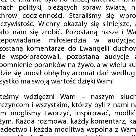
mach polityki, bieżących spraw świata, ni
chrów codzienności. Staraliśmy się wp
eczywistość. Wichry okazały się silniejsze,
ało nam się zrobić. Pozostaną nasze i Wa
zepowiadanie miłosierdzia w audycjac
zostaną komentarze do Ewangelii duchow
ale współpracowali, pozostaną audycje a
pomnienie poranków na żywo, a w wielu ku
dzie się unosił obłędny aromat dań według 
zystko ma swoją wartość dzięki Wam!
steśmy wdzięczni Wam – naszym słucha
rczyńcom i wszystkim, którzy byli z nami na
m mogliśmy tworzyć, inspirować, modlić 
żym. Każda rozmowa, każdy komentarz, każ
iadectwo i każda modlitwa wspólna z Wami