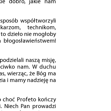
ie dobro, jakie nam
 sposób współtworzyli
karzom, technikom,
to dzieło nie mogłoby
im błogosławieństwem!
odzielali naszą misję,
rzeciwko nam. W duchu
as, wierząc, że Bóg ma
zia i mamy nadzieję na
o choć Profeto kończy
i. Niech Pan prowadzi