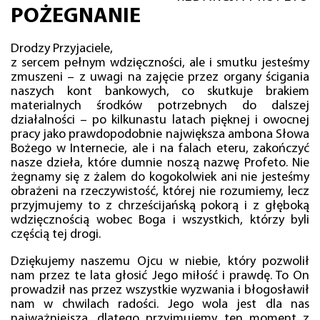
POŻEGNANIE
Drodzy Przyjaciele,
z sercem pełnym wdzięczności, ale i smutku jesteśmy
zmuszeni – z uwagi na zajęcie przez organy ścigania
naszych kont bankowych, co skutkuje brakiem
materialnych środków potrzebnych do dalszej
działalności – po kilkunastu latach pięknej i owocnej
pracy jako prawdopodobnie największa ambona Słowa
Bożego w Internecie, ale i na falach eteru, zakończyć
nasze dzieła, które dumnie noszą nazwę Profeto. Nie
żegnamy się z żalem do kogokolwiek ani nie jesteśmy
obrażeni na rzeczywistość, której nie rozumiemy, lecz
przyjmujemy to z chrześcijańską pokorą i z głęboką
wdzięcznością wobec Boga i wszystkich, którzy byli
częścią tej drogi.
Dziękujemy naszemu Ojcu w niebie, który pozwolił
nam przez te lata głosić Jego miłość i prawdę. To On
prowadził nas przez wszystkie wyzwania i błogosławił
nam w chwilach radości. Jego wola jest dla nas
najważniejsza, dlatego przyjmujemy ten moment z