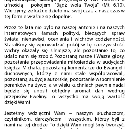
ufnością i pokojem: "Bądź wola Twoja" (Mt 6,10).
Wierzymy, że każde dzieło ma swój czas, a nasz czas w
tej formie właśnie się dopełnił.
Przez te lata nie było na naszej antenie i na naszych
internetowych łamach polityki, bieżących spraw
świata, nienawiści, oceniania i wichrów codzienności.
Staraliśmy się wprowadzać pokój w tę rzeczywistość.
Wichry okazały się silniejsze, ale pozostanie to, co
udało nam się zrobić. Pozostaną nasze i Wasze głosy,
pozostanie przepowiadanie miłosierdzia w audycjach
księdza Michała, pozostaną komentarze do Ewangelii
duchownych, którzy z nami stale współpracowali,
pozostaną audycje autorskie, pozostanie wspomnienie
poranków na żywo, a w wielu kuchniach pewnie nadal
będzie się unosił obłędny aromat dań według
przepisów Eweliny. To wszystko ma swoją wartość
dzięki Wam!
Jesteśmy wdzięczni Wam – naszym słuchaczom,
czytelnikom, darczyńcom i wszystkim, którzy byli z
nami na tej drodze. To dzięki Wam mogliśmy tworzyć,