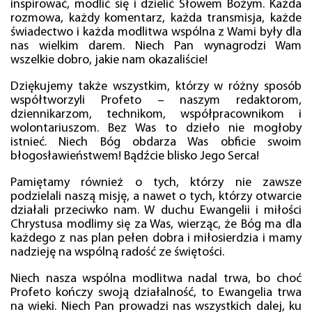
inspirować, modlić się i dzielić Słowem Bożym. Każda
rozmowa, każdy komentarz, każda transmisja, każde
świadectwo i każda modlitwa wspólna z Wami były dla
nas wielkim darem. Niech Pan wynagrodzi Wam
wszelkie dobro, jakie nam okazaliście!
Dziękujemy także wszystkim, którzy w różny sposób
współtworzyli Profeto – naszym redaktorom,
dziennikarzom, technikom, współpracownikom i
wolontariuszom. Bez Was to dzieło nie mogłoby
istnieć. Niech Bóg obdarza Was obficie swoim
błogosławieństwem! Bądźcie blisko Jego Serca!
Pamiętamy również o tych, którzy nie zawsze
podzielali naszą misję, a nawet o tych, którzy otwarcie
działali przeciwko nam. W duchu Ewangelii i miłości
Chrystusa modlimy się za Was, wierząc, że Bóg ma dla
każdego z nas plan pełen dobra i miłosierdzia i mamy
nadzieję na wspólną radość ze świętości.
Niech nasza wspólna modlitwa nadal trwa, bo choć
Profeto kończy swoją działalność, to Ewangelia trwa
na wieki. Niech Pan prowadzi nas wszystkich dalej, ku