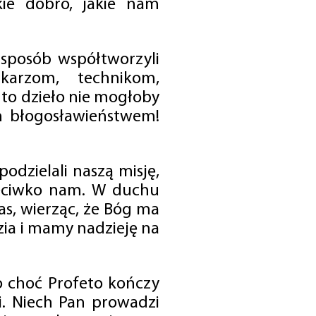
ie dobro, jakie nam
 sposób współtworzyli
karzom, technikom,
to dzieło nie mogłoby
im błogosławieństwem!
odzielali naszą misję,
rzeciwko nam. W duchu
as, wierząc, że Bóg ma
zia i mamy nadzieję na
o choć Profeto kończy
i. Niech Pan prowadzi