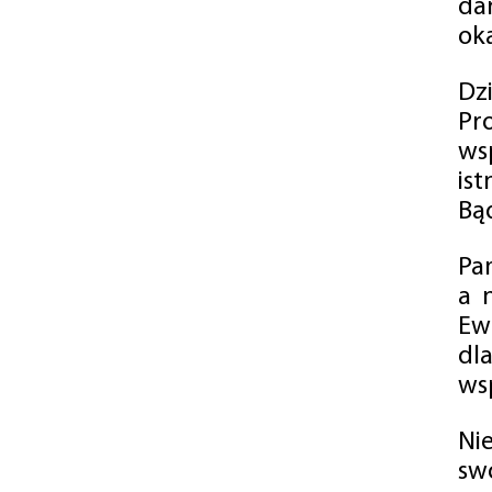
da
oka
Dz
Pr
ws
is
Bąd
Pa
a 
Ew
dl
wsp
Ni
sw