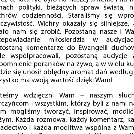
mach polityki, bieżących spraw świata, ni
chrów codzienności. Staraliśmy się wp
eczywistość. Wichry okazały się silniejsze,
ało nam się zrobić. Pozostaną nasze i Wa
zepowiadanie miłosierdzia w audycjac
zostaną komentarze do Ewangelii duchow
ale współpracowali, pozostaną audycje a
pomnienie poranków na żywo, a w wielu ku
dzie się unosił obłędny aromat dań według 
zystko ma swoją wartość dzięki Wam!
steśmy wdzięczni Wam – naszym słucha
rczyńcom i wszystkim, którzy byli z nami na
m mogliśmy tworzyć, inspirować, modlić 
żym. Każda rozmowa, każdy komentarz, każ
iadectwo i każda modlitwa wspólna z Wami