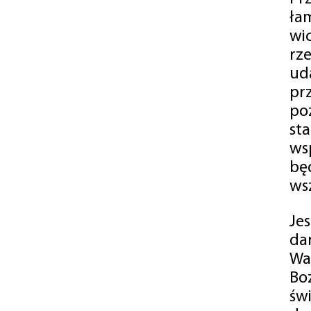
ła
wi
rz
ud
pr
po
st
ws
bę
ws
Je
da
Wa
Bo
św