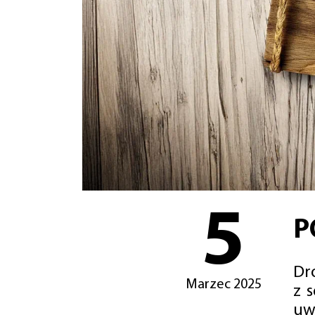
5
P
Dro
Marzec 2025
z 
uw