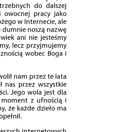
trzebnych do dalszej
 i owocnej pracy jako
ego w Internecie, ale
óre dumnie noszą nazwę
wiek ani nie jesteśmy
emy, lecz przyjmujemy
cznością wobec Boga i
olił nam przez te lata
ł nas przez wszystkie
i. Jego wola jest dla
 moment z ufnością i
my, że każde dzieło ma
opełnił.
 naszych internetowych