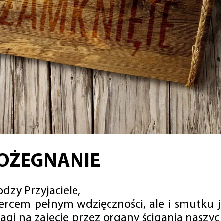
OŻEGNANIE
dzy Przyjaciele,
sercem pełnym wdzięczności, ale i smutku 
agi na zajęcie przez organy ścigania naszy