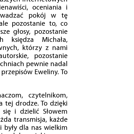
enawiści, oceniania i
rowadzać pokój w tę
 ale pozostanie to, co
sze głosy, pozostanie
h księdza Michała,
nych, którzy z nami
utorskie, pozostanie
chniach pewnie nadal
przepisów Eweliny. To
czom, czytelnikom,
 tej drodze. To dzięki
się i dzielić Słowem
da transmisja, każde
 były dla nas wielkim