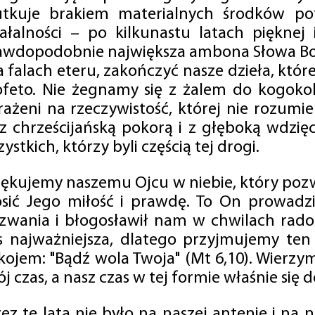
utkuje brakiem materialnych środków po
iałalności – po kilkunastu latach pięknej
awdopodobnie największa ambona Słowa Boż
na falach eteru, zakończyć nasze dzieła, kt
ofeto. Nie żegnamy się z żalem do kogokol
rażeni na rzeczywistość, której nie rozumi
 z chrześcijańską pokorą i z głęboką wdzię
ystkich, którzy byli częścią tej drogi.
iękujemy naszemu Ojcu w niebie, który pozw
osić Jego miłość i prawdę. To On prowadzi
zwania i błogosławił nam w chwilach radośc
s najważniejsza, dlatego przyjmujemy ten
kojem: "Bądź wola Twoja" (Mt 6,10). Wierzy
j czas, a nasz czas w tej formie właśnie się d
zez te lata nie było na naszej antenie i na