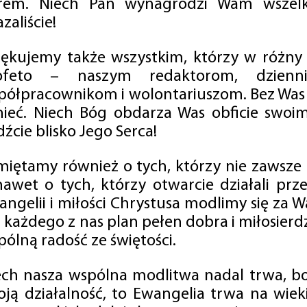
rem. Niech Pan wynagrodzi Wam wszelk
zaliście!
iękujemy także wszystkim, którzy w różny
ofeto – naszym redaktorom, dzienni
półpracownikom i wolontariuszom. Bez Was 
tnieć. Niech Bóg obdarza Was obficie swo
źcie blisko Jego Serca!
miętamy również o tych, którzy nie zawsze p
nawet o tych, którzy otwarcie działali p
angelii i miłości Chrystusa modlimy się za W
a każdego z nas plan pełen dobra i miłosierd
ólną radość ze świętości.
ech nasza wspólna modlitwa nadal trwa, b
oją działalność, to Ewangelia trwa na wiek