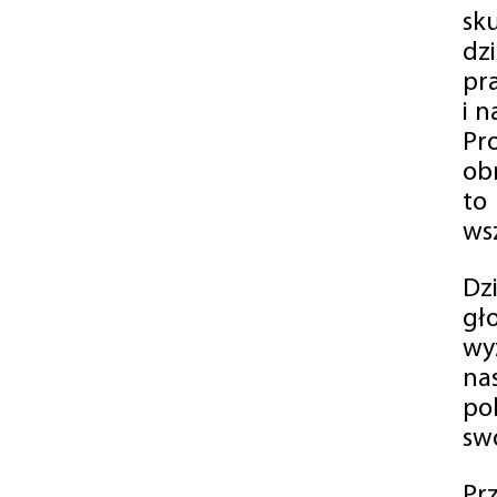
sk
dz
pr
i 
Pr
ob
to
wsz
Dz
gł
wy
na
po
swó
Pr