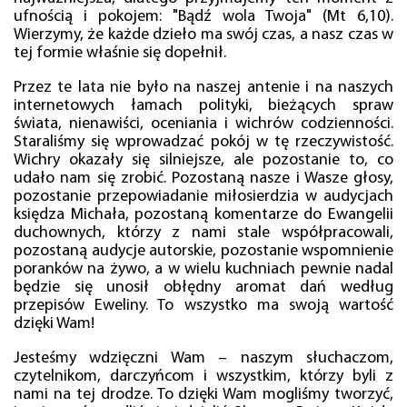
ufnością i pokojem: "Bądź wola Twoja" (Mt 6,10).
Wierzymy, że każde dzieło ma swój czas, a nasz czas w
tej formie właśnie się dopełnił.
Przez te lata nie było na naszej antenie i na naszych
internetowych łamach polityki, bieżących spraw
świata, nienawiści, oceniania i wichrów codzienności.
Staraliśmy się wprowadzać pokój w tę rzeczywistość.
Wichry okazały się silniejsze, ale pozostanie to, co
udało nam się zrobić. Pozostaną nasze i Wasze głosy,
pozostanie przepowiadanie miłosierdzia w audycjach
księdza Michała, pozostaną komentarze do Ewangelii
duchownych, którzy z nami stale współpracowali,
pozostaną audycje autorskie, pozostanie wspomnienie
poranków na żywo, a w wielu kuchniach pewnie nadal
będzie się unosił obłędny aromat dań według
przepisów Eweliny. To wszystko ma swoją wartość
dzięki Wam!
Jesteśmy wdzięczni Wam – naszym słuchaczom,
czytelnikom, darczyńcom i wszystkim, którzy byli z
nami na tej drodze. To dzięki Wam mogliśmy tworzyć,