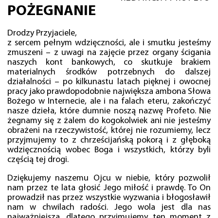
POŻEGNANIE
Drodzy Przyjaciele,
z sercem pełnym wdzięczności, ale i smutku jesteśmy
zmuszeni – z uwagi na zajęcie przez organy ścigania
naszych kont bankowych, co skutkuje brakiem
materialnych środków potrzebnych do dalszej
działalności – po kilkunastu latach pięknej i owocnej
pracy jako prawdopodobnie największa ambona Słowa
Bożego w Internecie, ale i na falach eteru, zakończyć
nasze dzieła, które dumnie noszą nazwę Profeto. Nie
żegnamy się z żalem do kogokolwiek ani nie jesteśmy
obrażeni na rzeczywistość, której nie rozumiemy, lecz
przyjmujemy to z chrześcijańską pokorą i z głęboką
wdzięcznością wobec Boga i wszystkich, którzy byli
częścią tej drogi.
Dziękujemy naszemu Ojcu w niebie, który pozwolił
nam przez te lata głosić Jego miłość i prawdę. To On
prowadził nas przez wszystkie wyzwania i błogosławił
nam w chwilach radości. Jego wola jest dla nas
najważniejsza, dlatego przyjmujemy ten moment z