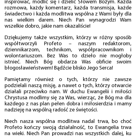
inspirować, modlić się i dzielić Słowem Bożym. Każda
rozmowa, każdy komentarz, każda transmisja, każde
świadectwo i każda modlitwa wspólna z Wami były dla
nas wielkim darem. Niech Pan wynagrodzi Wam
wszelkie dobro, jakie nam okazaliście!
Dziękujemy także wszystkim, którzy w różny sposób
współtworzyli Profeto – naszym redaktorom,
dziennikarzom, technikom, współpracownikom i
wolontariuszom. Bez Was to dzieło nie mogłoby
istnieć. Niech Bóg obdarza Was obficie swoim
błogosławieństwem! Bądźcie blisko Jego Serca!
Pamiętamy również o tych, którzy nie zawsze
podzielali naszą misję, a nawet o tych, którzy otwarcie
działali przeciwko nam. W duchu Ewangelii i miłości
Chrystusa modlimy się za Was, wierząc, że Bóg ma dla
każdego z nas plan pełen dobra i miłosierdzia i mamy
nadzieję na wspólną radość ze świętości.
Niech nasza wspólna modlitwa nadal trwa, bo choć
Profeto kończy swoją działalność, to Ewangelia trwa
na wieki. Niech Pan prowadzi nas wszystkich dalej, ku