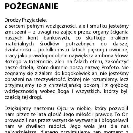
POŻEGNANIE
Drodzy Przyjaciele,
z sercem pełnym wdzięczności, ale i smutku jesteśmy
zmuszeni – z uwagi na zajęcie przez organy ścigania
naszych kont bankowych, co skutkuje brakiem
materialnych środków potrzebnych do dalszej
działalności – po kilkunastu latach pięknej i owocnej
pracy jako prawdopodobnie największa ambona Słowa
Bożego w Internecie, ale i na falach eteru, zakończyć
nasze dzieła, które dumnie noszą nazwę Profeto. Nie
żegnamy się z żalem do kogokolwiek ani nie jesteśmy
obrażeni na rzeczywistość, której nie rozumiemy, lecz
przyjmujemy to z chrześcijańską pokorą i z głęboką
wdzięcznością wobec Boga i wszystkich, którzy byli
częścią tej drogi.
Dziękujemy naszemu Ojcu w niebie, który pozwolił
nam przez te lata głosić Jego miłość i prawdę. To On
prowadził nas przez wszystkie wyzwania i błogosławił
nam w chwilach radości. Jego wola jest dla nas
najważniejsza, dlatego przyjmujemy ten moment z