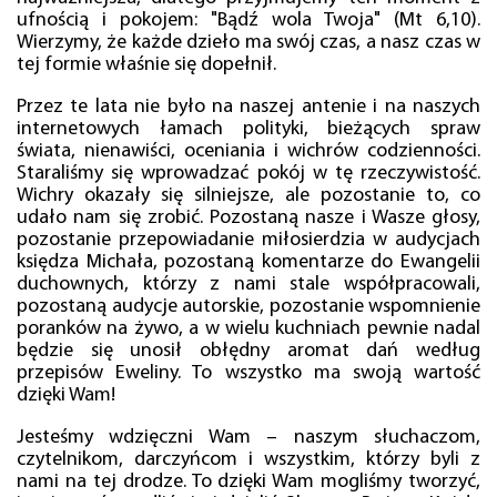
ufnością i pokojem: "Bądź wola Twoja" (Mt 6,10).
Wierzymy, że każde dzieło ma swój czas, a nasz czas w
tej formie właśnie się dopełnił.
Przez te lata nie było na naszej antenie i na naszych
internetowych łamach polityki, bieżących spraw
świata, nienawiści, oceniania i wichrów codzienności.
Staraliśmy się wprowadzać pokój w tę rzeczywistość.
Wichry okazały się silniejsze, ale pozostanie to, co
udało nam się zrobić. Pozostaną nasze i Wasze głosy,
pozostanie przepowiadanie miłosierdzia w audycjach
księdza Michała, pozostaną komentarze do Ewangelii
duchownych, którzy z nami stale współpracowali,
pozostaną audycje autorskie, pozostanie wspomnienie
poranków na żywo, a w wielu kuchniach pewnie nadal
będzie się unosił obłędny aromat dań według
przepisów Eweliny. To wszystko ma swoją wartość
dzięki Wam!
Jesteśmy wdzięczni Wam – naszym słuchaczom,
czytelnikom, darczyńcom i wszystkim, którzy byli z
nami na tej drodze. To dzięki Wam mogliśmy tworzyć,