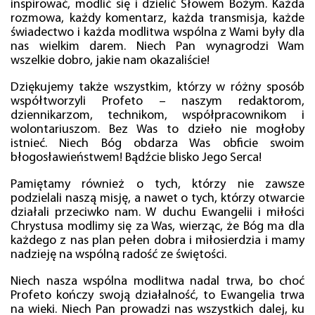
inspirować, modlić się i dzielić Słowem Bożym. Każda
rozmowa, każdy komentarz, każda transmisja, każde
świadectwo i każda modlitwa wspólna z Wami były dla
nas wielkim darem. Niech Pan wynagrodzi Wam
wszelkie dobro, jakie nam okazaliście!
Dziękujemy także wszystkim, którzy w różny sposób
współtworzyli Profeto – naszym redaktorom,
dziennikarzom, technikom, współpracownikom i
wolontariuszom. Bez Was to dzieło nie mogłoby
istnieć. Niech Bóg obdarza Was obficie swoim
błogosławieństwem! Bądźcie blisko Jego Serca!
Pamiętamy również o tych, którzy nie zawsze
podzielali naszą misję, a nawet o tych, którzy otwarcie
działali przeciwko nam. W duchu Ewangelii i miłości
Chrystusa modlimy się za Was, wierząc, że Bóg ma dla
każdego z nas plan pełen dobra i miłosierdzia i mamy
nadzieję na wspólną radość ze świętości.
Niech nasza wspólna modlitwa nadal trwa, bo choć
Profeto kończy swoją działalność, to Ewangelia trwa
na wieki. Niech Pan prowadzi nas wszystkich dalej, ku