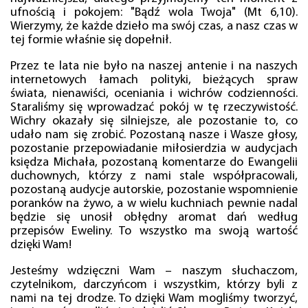
ufnością i pokojem: "Bądź wola Twoja" (Mt 6,10).
Wierzymy, że każde dzieło ma swój czas, a nasz czas w
tej formie właśnie się dopełnił.
Przez te lata nie było na naszej antenie i na naszych
internetowych łamach polityki, bieżących spraw
świata, nienawiści, oceniania i wichrów codzienności.
Staraliśmy się wprowadzać pokój w tę rzeczywistość.
Wichry okazały się silniejsze, ale pozostanie to, co
udało nam się zrobić. Pozostaną nasze i Wasze głosy,
pozostanie przepowiadanie miłosierdzia w audycjach
księdza Michała, pozostaną komentarze do Ewangelii
duchownych, którzy z nami stale współpracowali,
pozostaną audycje autorskie, pozostanie wspomnienie
poranków na żywo, a w wielu kuchniach pewnie nadal
będzie się unosił obłędny aromat dań według
przepisów Eweliny. To wszystko ma swoją wartość
dzięki Wam!
Jesteśmy wdzięczni Wam – naszym słuchaczom,
czytelnikom, darczyńcom i wszystkim, którzy byli z
nami na tej drodze. To dzięki Wam mogliśmy tworzyć,