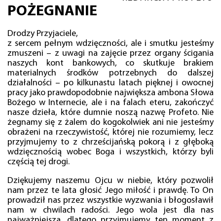
POŻEGNANIE
Drodzy Przyjaciele,
z sercem pełnym wdzięczności, ale i smutku jesteśmy
zmuszeni – z uwagi na zajęcie przez organy ścigania
naszych kont bankowych, co skutkuje brakiem
materialnych środków potrzebnych do dalszej
działalności – po kilkunastu latach pięknej i owocnej
pracy jako prawdopodobnie największa ambona Słowa
Bożego w Internecie, ale i na falach eteru, zakończyć
nasze dzieła, które dumnie noszą nazwę Profeto. Nie
żegnamy się z żalem do kogokolwiek ani nie jesteśmy
obrażeni na rzeczywistość, której nie rozumiemy, lecz
przyjmujemy to z chrześcijańską pokorą i z głęboką
wdzięcznością wobec Boga i wszystkich, którzy byli
częścią tej drogi.
Dziękujemy naszemu Ojcu w niebie, który pozwolił
nam przez te lata głosić Jego miłość i prawdę. To On
prowadził nas przez wszystkie wyzwania i błogosławił
nam w chwilach radości. Jego wola jest dla nas
najważniejsza, dlatego przyjmujemy ten moment z