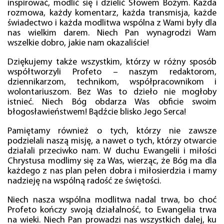
inspirować, modlić się i dzielić Słowem Bożym. Każda
rozmowa, każdy komentarz, każda transmisja, każde
świadectwo i każda modlitwa wspólna z Wami były dla
nas wielkim darem. Niech Pan wynagrodzi Wam
wszelkie dobro, jakie nam okazaliście!
Dziękujemy także wszystkim, którzy w różny sposób
współtworzyli Profeto – naszym redaktorom,
dziennikarzom, technikom, współpracownikom i
wolontariuszom. Bez Was to dzieło nie mogłoby
istnieć. Niech Bóg obdarza Was obficie swoim
błogosławieństwem! Bądźcie blisko Jego Serca!
Pamiętamy również o tych, którzy nie zawsze
podzielali naszą misję, a nawet o tych, którzy otwarcie
działali przeciwko nam. W duchu Ewangelii i miłości
Chrystusa modlimy się za Was, wierząc, że Bóg ma dla
każdego z nas plan pełen dobra i miłosierdzia i mamy
nadzieję na wspólną radość ze świętości.
Niech nasza wspólna modlitwa nadal trwa, bo choć
Profeto kończy swoją działalność, to Ewangelia trwa
na wieki. Niech Pan prowadzi nas wszystkich dalej, ku