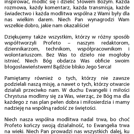
inspirować, modlić się i dzielić Słowem Bożym. Każda
rozmowa, każdy komentarz, każda transmisja, każde
świadectwo i każda modlitwa wspólna z Wami były dla
nas wielkim darem. Niech Pan wynagrodzi Wam
wszelkie dobro, jakie nam okazaliście!
Dziękujemy także wszystkim, którzy w różny sposób
współtworzyli Profeto – naszym redaktorom,
dziennikarzom, technikom, współpracownikom i
wolontariuszom. Bez Was to dzieło nie mogłoby
istnieć. Niech Bóg obdarza Was obficie swoim
błogosławieństwem! Bądźcie blisko Jego Serca!
Pamiętamy również o tych, którzy nie zawsze
podzielali naszą misję, a nawet o tych, którzy otwarcie
działali przeciwko nam. W duchu Ewangelii i miłości
Chrystusa modlimy się za Was, wierząc, że Bóg ma dla
każdego z nas plan pełen dobra i miłosierdzia i mamy
nadzieję na wspólną radość ze świętości.
Niech nasza wspólna modlitwa nadal trwa, bo choć
Profeto kończy swoją działalność, to Ewangelia trwa
na wieki. Niech Pan prowadzi nas wszystkich dalej, ku