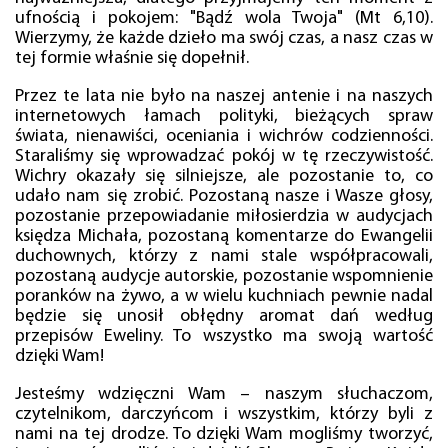
ufnością i pokojem: "Bądź wola Twoja" (Mt 6,10).
Wierzymy, że każde dzieło ma swój czas, a nasz czas w
tej formie właśnie się dopełnił.
Przez te lata nie było na naszej antenie i na naszych
internetowych łamach polityki, bieżących spraw
świata, nienawiści, oceniania i wichrów codzienności.
Staraliśmy się wprowadzać pokój w tę rzeczywistość.
Wichry okazały się silniejsze, ale pozostanie to, co
udało nam się zrobić. Pozostaną nasze i Wasze głosy,
pozostanie przepowiadanie miłosierdzia w audycjach
księdza Michała, pozostaną komentarze do Ewangelii
duchownych, którzy z nami stale współpracowali,
pozostaną audycje autorskie, pozostanie wspomnienie
poranków na żywo, a w wielu kuchniach pewnie nadal
będzie się unosił obłędny aromat dań według
przepisów Eweliny. To wszystko ma swoją wartość
dzięki Wam!
Jesteśmy wdzięczni Wam – naszym słuchaczom,
czytelnikom, darczyńcom i wszystkim, którzy byli z
nami na tej drodze. To dzięki Wam mogliśmy tworzyć,