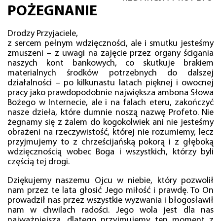
POŻEGNANIE
Drodzy Przyjaciele,
z sercem pełnym wdzięczności, ale i smutku jesteśmy
zmuszeni – z uwagi na zajęcie przez organy ścigania
naszych kont bankowych, co skutkuje brakiem
materialnych środków potrzebnych do dalszej
działalności – po kilkunastu latach pięknej i owocnej
pracy jako prawdopodobnie największa ambona Słowa
Bożego w Internecie, ale i na falach eteru, zakończyć
nasze dzieła, które dumnie noszą nazwę Profeto. Nie
żegnamy się z żalem do kogokolwiek ani nie jesteśmy
obrażeni na rzeczywistość, której nie rozumiemy, lecz
przyjmujemy to z chrześcijańską pokorą i z głęboką
wdzięcznością wobec Boga i wszystkich, którzy byli
częścią tej drogi.
Dziękujemy naszemu Ojcu w niebie, który pozwolił
nam przez te lata głosić Jego miłość i prawdę. To On
prowadził nas przez wszystkie wyzwania i błogosławił
nam w chwilach radości. Jego wola jest dla nas
najważniejsza, dlatego przyjmujemy ten moment z