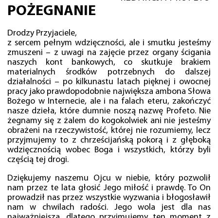
POŻEGNANIE
Drodzy Przyjaciele,
z sercem pełnym wdzięczności, ale i smutku jesteśmy
zmuszeni – z uwagi na zajęcie przez organy ścigania
naszych kont bankowych, co skutkuje brakiem
materialnych środków potrzebnych do dalszej
działalności – po kilkunastu latach pięknej i owocnej
pracy jako prawdopodobnie największa ambona Słowa
Bożego w Internecie, ale i na falach eteru, zakończyć
nasze dzieła, które dumnie noszą nazwę Profeto. Nie
żegnamy się z żalem do kogokolwiek ani nie jesteśmy
obrażeni na rzeczywistość, której nie rozumiemy, lecz
przyjmujemy to z chrześcijańską pokorą i z głęboką
wdzięcznością wobec Boga i wszystkich, którzy byli
częścią tej drogi.
Dziękujemy naszemu Ojcu w niebie, który pozwolił
nam przez te lata głosić Jego miłość i prawdę. To On
prowadził nas przez wszystkie wyzwania i błogosławił
nam w chwilach radości. Jego wola jest dla nas
najważniejsza, dlatego przyjmujemy ten moment z