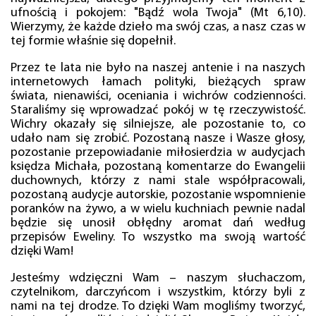
ufnością i pokojem: "Bądź wola Twoja" (Mt 6,10).
Wierzymy, że każde dzieło ma swój czas, a nasz czas w
tej formie właśnie się dopełnił.
Przez te lata nie było na naszej antenie i na naszych
internetowych łamach polityki, bieżących spraw
świata, nienawiści, oceniania i wichrów codzienności.
Staraliśmy się wprowadzać pokój w tę rzeczywistość.
Wichry okazały się silniejsze, ale pozostanie to, co
udało nam się zrobić. Pozostaną nasze i Wasze głosy,
pozostanie przepowiadanie miłosierdzia w audycjach
księdza Michała, pozostaną komentarze do Ewangelii
duchownych, którzy z nami stale współpracowali,
pozostaną audycje autorskie, pozostanie wspomnienie
poranków na żywo, a w wielu kuchniach pewnie nadal
będzie się unosił obłędny aromat dań według
przepisów Eweliny. To wszystko ma swoją wartość
dzięki Wam!
Jesteśmy wdzięczni Wam – naszym słuchaczom,
czytelnikom, darczyńcom i wszystkim, którzy byli z
nami na tej drodze. To dzięki Wam mogliśmy tworzyć,