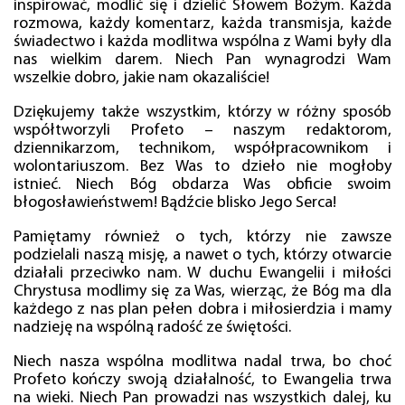
inspirować, modlić się i dzielić Słowem Bożym. Każda
rozmowa, każdy komentarz, każda transmisja, każde
świadectwo i każda modlitwa wspólna z Wami były dla
nas wielkim darem. Niech Pan wynagrodzi Wam
wszelkie dobro, jakie nam okazaliście!
Dziękujemy także wszystkim, którzy w różny sposób
współtworzyli Profeto – naszym redaktorom,
dziennikarzom, technikom, współpracownikom i
wolontariuszom. Bez Was to dzieło nie mogłoby
istnieć. Niech Bóg obdarza Was obficie swoim
błogosławieństwem! Bądźcie blisko Jego Serca!
Pamiętamy również o tych, którzy nie zawsze
podzielali naszą misję, a nawet o tych, którzy otwarcie
działali przeciwko nam. W duchu Ewangelii i miłości
Chrystusa modlimy się za Was, wierząc, że Bóg ma dla
każdego z nas plan pełen dobra i miłosierdzia i mamy
nadzieję na wspólną radość ze świętości.
Niech nasza wspólna modlitwa nadal trwa, bo choć
Profeto kończy swoją działalność, to Ewangelia trwa
na wieki. Niech Pan prowadzi nas wszystkich dalej, ku