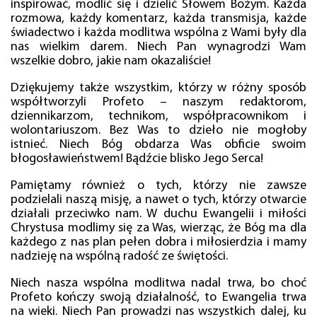
inspirować, modlić się i dzielić Słowem Bożym. Każda
rozmowa, każdy komentarz, każda transmisja, każde
świadectwo i każda modlitwa wspólna z Wami były dla
nas wielkim darem. Niech Pan wynagrodzi Wam
wszelkie dobro, jakie nam okazaliście!
Dziękujemy także wszystkim, którzy w różny sposób
współtworzyli Profeto – naszym redaktorom,
dziennikarzom, technikom, współpracownikom i
wolontariuszom. Bez Was to dzieło nie mogłoby
istnieć. Niech Bóg obdarza Was obficie swoim
błogosławieństwem! Bądźcie blisko Jego Serca!
Pamiętamy również o tych, którzy nie zawsze
podzielali naszą misję, a nawet o tych, którzy otwarcie
działali przeciwko nam. W duchu Ewangelii i miłości
Chrystusa modlimy się za Was, wierząc, że Bóg ma dla
każdego z nas plan pełen dobra i miłosierdzia i mamy
nadzieję na wspólną radość ze świętości.
Niech nasza wspólna modlitwa nadal trwa, bo choć
Profeto kończy swoją działalność, to Ewangelia trwa
na wieki. Niech Pan prowadzi nas wszystkich dalej, ku