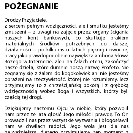
POŻEGNANIE
Drodzy Przyjaciele,
z sercem pełnym wdzięczności, ale i smutku jesteśmy
zmuszeni – z uwagi na zajęcie przez organy ścigania
naszych kont bankowych, co skutkuje brakiem
materialnych środków potrzebnych do dalszej
działalności – po kilkunastu latach pięknej i owocnej
pracy jako prawdopodobnie największa ambona Słowa
Bożego w Internecie, ale i na falach eteru, zakończyć
nasze dzieła, które dumnie noszą nazwę Profeto. Nie
żegnamy się z żalem do kogokolwiek ani nie jesteśmy
obrażeni na rzeczywistość, której nie rozumiemy, lecz
przyjmujemy to z chrześcijańską pokorą i z głęboką
wdzięcznością wobec Boga i wszystkich, którzy byli
częścią tej drogi.
Dziękujemy naszemu Ojcu w niebie, który pozwolił
nam przez te lata głosić Jego miłość i prawdę. To On
prowadził nas przez wszystkie wyzwania i błogosławił
nam w chwilach radości. Jego wola jest dla nas
najważniejsza, dlatego przyjmujemy ten moment z