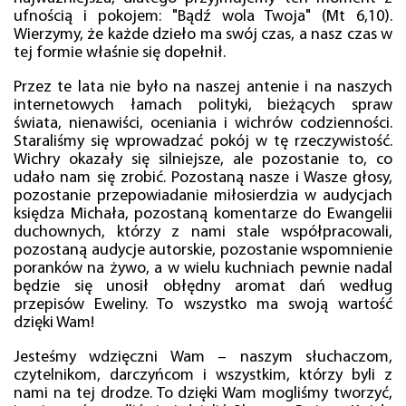
ufnością i pokojem: "Bądź wola Twoja" (Mt 6,10).
Wierzymy, że każde dzieło ma swój czas, a nasz czas w
tej formie właśnie się dopełnił.
Przez te lata nie było na naszej antenie i na naszych
internetowych łamach polityki, bieżących spraw
świata, nienawiści, oceniania i wichrów codzienności.
Staraliśmy się wprowadzać pokój w tę rzeczywistość.
Wichry okazały się silniejsze, ale pozostanie to, co
udało nam się zrobić. Pozostaną nasze i Wasze głosy,
pozostanie przepowiadanie miłosierdzia w audycjach
księdza Michała, pozostaną komentarze do Ewangelii
duchownych, którzy z nami stale współpracowali,
pozostaną audycje autorskie, pozostanie wspomnienie
poranków na żywo, a w wielu kuchniach pewnie nadal
będzie się unosił obłędny aromat dań według
przepisów Eweliny. To wszystko ma swoją wartość
dzięki Wam!
Jesteśmy wdzięczni Wam – naszym słuchaczom,
czytelnikom, darczyńcom i wszystkim, którzy byli z
nami na tej drodze. To dzięki Wam mogliśmy tworzyć,