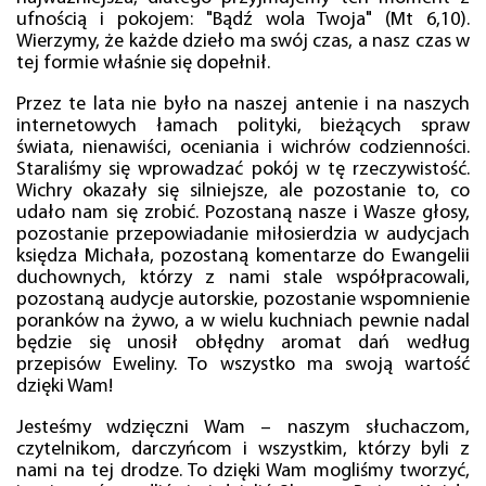
ufnością i pokojem: "Bądź wola Twoja" (Mt 6,10).
Wierzymy, że każde dzieło ma swój czas, a nasz czas w
tej formie właśnie się dopełnił.
Przez te lata nie było na naszej antenie i na naszych
internetowych łamach polityki, bieżących spraw
świata, nienawiści, oceniania i wichrów codzienności.
Staraliśmy się wprowadzać pokój w tę rzeczywistość.
Wichry okazały się silniejsze, ale pozostanie to, co
udało nam się zrobić. Pozostaną nasze i Wasze głosy,
pozostanie przepowiadanie miłosierdzia w audycjach
księdza Michała, pozostaną komentarze do Ewangelii
duchownych, którzy z nami stale współpracowali,
pozostaną audycje autorskie, pozostanie wspomnienie
poranków na żywo, a w wielu kuchniach pewnie nadal
będzie się unosił obłędny aromat dań według
przepisów Eweliny. To wszystko ma swoją wartość
dzięki Wam!
Jesteśmy wdzięczni Wam – naszym słuchaczom,
czytelnikom, darczyńcom i wszystkim, którzy byli z
nami na tej drodze. To dzięki Wam mogliśmy tworzyć,