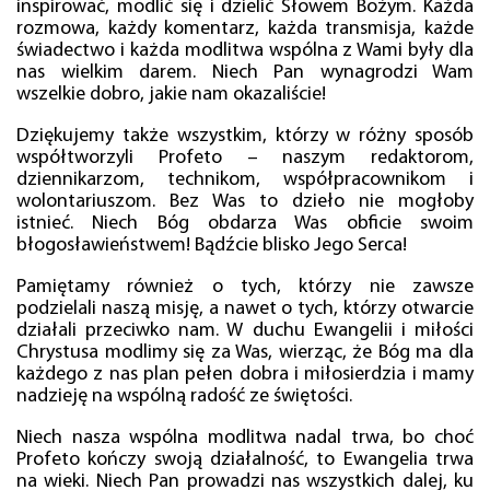
inspirować, modlić się i dzielić Słowem Bożym. Każda
rozmowa, każdy komentarz, każda transmisja, każde
świadectwo i każda modlitwa wspólna z Wami były dla
nas wielkim darem. Niech Pan wynagrodzi Wam
wszelkie dobro, jakie nam okazaliście!
Dziękujemy także wszystkim, którzy w różny sposób
współtworzyli Profeto – naszym redaktorom,
dziennikarzom, technikom, współpracownikom i
wolontariuszom. Bez Was to dzieło nie mogłoby
istnieć. Niech Bóg obdarza Was obficie swoim
błogosławieństwem! Bądźcie blisko Jego Serca!
Pamiętamy również o tych, którzy nie zawsze
podzielali naszą misję, a nawet o tych, którzy otwarcie
działali przeciwko nam. W duchu Ewangelii i miłości
Chrystusa modlimy się za Was, wierząc, że Bóg ma dla
każdego z nas plan pełen dobra i miłosierdzia i mamy
nadzieję na wspólną radość ze świętości.
Niech nasza wspólna modlitwa nadal trwa, bo choć
Profeto kończy swoją działalność, to Ewangelia trwa
na wieki. Niech Pan prowadzi nas wszystkich dalej, ku