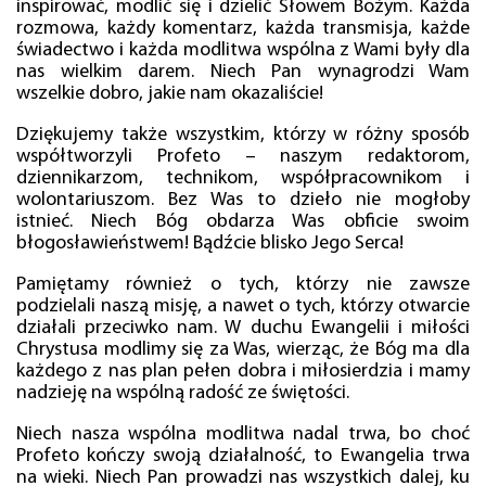
inspirować, modlić się i dzielić Słowem Bożym. Każda
rozmowa, każdy komentarz, każda transmisja, każde
świadectwo i każda modlitwa wspólna z Wami były dla
nas wielkim darem. Niech Pan wynagrodzi Wam
wszelkie dobro, jakie nam okazaliście!
Dziękujemy także wszystkim, którzy w różny sposób
współtworzyli Profeto – naszym redaktorom,
dziennikarzom, technikom, współpracownikom i
wolontariuszom. Bez Was to dzieło nie mogłoby
istnieć. Niech Bóg obdarza Was obficie swoim
błogosławieństwem! Bądźcie blisko Jego Serca!
Pamiętamy również o tych, którzy nie zawsze
podzielali naszą misję, a nawet o tych, którzy otwarcie
działali przeciwko nam. W duchu Ewangelii i miłości
Chrystusa modlimy się za Was, wierząc, że Bóg ma dla
każdego z nas plan pełen dobra i miłosierdzia i mamy
nadzieję na wspólną radość ze świętości.
Niech nasza wspólna modlitwa nadal trwa, bo choć
Profeto kończy swoją działalność, to Ewangelia trwa
na wieki. Niech Pan prowadzi nas wszystkich dalej, ku