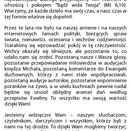
ufnością i pokojem: "Bądź wola Twoja" (Mt 6,10).
Wierzymy, że każde dzieło ma swój czas, a nasz czas w
tej formie właśnie się dopełnił.
Przez te lata nie było na naszej antenie i na naszych
internetowych łamach polityki, bieżących spraw
świata, nienawiści, oceniania i wichrów codzienności.
Staraliśmy się wprowadzać pokój w tę rzeczywistość.
Wichry okazały się silniejsze, ale pozostanie to, co
udało nam się zrobić. Pozostaną nasze i Wasze głosy,
pozostanie przepowiadanie miłosierdzia w audycjach
księdza Michała, pozostaną komentarze do Ewangelii
duchownych, którzy z nami stale współpracowali,
pozostaną audycje autorskie, pozostanie wspomnienie
poranków na żywo, a w wielu kuchniach pewnie nadal
będzie się unosił obłędny aromat dań według
przepisów Eweliny. To wszystko ma swoją wartość
dzięki Wam!
Jesteśmy wdzięczni Wam – naszym słuchaczom,
czytelnikom, darczyńcom i wszystkim, którzy byli z
nami na tej drodze. To dzięki Wam mogliśmy tworzyć,