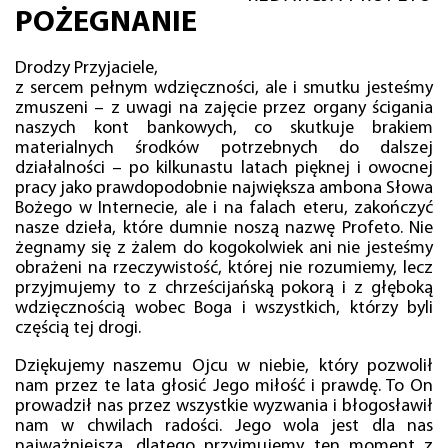
POŻEGNANIE
Drodzy Przyjaciele,
z sercem pełnym wdzięczności, ale i smutku jesteśmy
zmuszeni – z uwagi na zajęcie przez organy ścigania
naszych kont bankowych, co skutkuje brakiem
materialnych środków potrzebnych do dalszej
działalności – po kilkunastu latach pięknej i owocnej
pracy jako prawdopodobnie największa ambona Słowa
Bożego w Internecie, ale i na falach eteru, zakończyć
nasze dzieła, które dumnie noszą nazwę Profeto. Nie
żegnamy się z żalem do kogokolwiek ani nie jesteśmy
obrażeni na rzeczywistość, której nie rozumiemy, lecz
przyjmujemy to z chrześcijańską pokorą i z głęboką
wdzięcznością wobec Boga i wszystkich, którzy byli
częścią tej drogi.
Dziękujemy naszemu Ojcu w niebie, który pozwolił
nam przez te lata głosić Jego miłość i prawdę. To On
prowadził nas przez wszystkie wyzwania i błogosławił
nam w chwilach radości. Jego wola jest dla nas
najważniejsza, dlatego przyjmujemy ten moment z