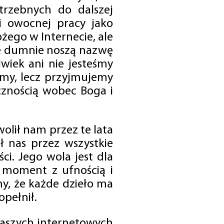
trzebnych do dalszej
 i owocnej pracy jako
ego w Internecie, ale
óre dumnie noszą nazwę
wiek ani nie jesteśmy
emy, lecz przyjmujemy
cznością wobec Boga i
olił nam przez te lata
ł nas przez wszystkie
i. Jego wola jest dla
 moment z ufnością i
my, że każde dzieło ma
opełnił.
 naszych internetowych