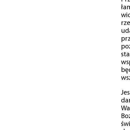
ła
wi
rz
ud
pr
po
st
ws
bę
ws
Je
da
Wa
Bo
św