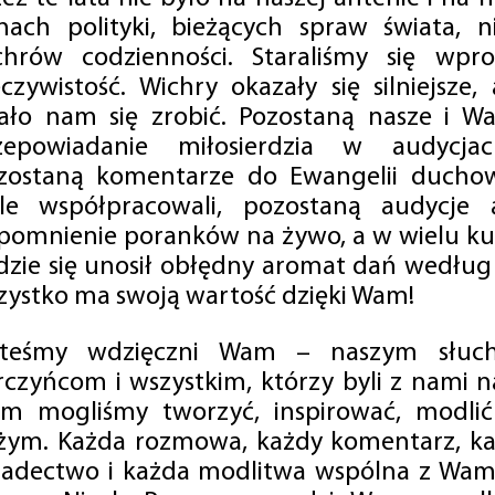
mach polityki, bieżących spraw świata, ni
chrów codzienności. Staraliśmy się wp
eczywistość. Wichry okazały się silniejsze,
ało nam się zrobić. Pozostaną nasze i Wa
zepowiadanie miłosierdzia w audycjac
zostaną komentarze do Ewangelii duchow
ale współpracowali, pozostaną audycje a
pomnienie poranków na żywo, a w wielu ku
dzie się unosił obłędny aromat dań według 
zystko ma swoją wartość dzięki Wam!
steśmy wdzięczni Wam – naszym słucha
rczyńcom i wszystkim, którzy byli z nami na
m mogliśmy tworzyć, inspirować, modlić 
żym. Każda rozmowa, każdy komentarz, każ
iadectwo i każda modlitwa wspólna z Wami