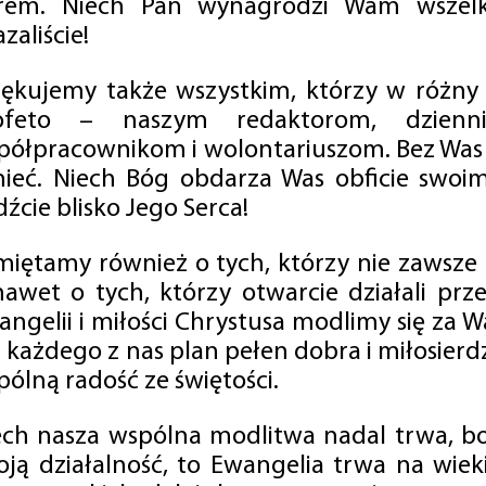
rem. Niech Pan wynagrodzi Wam wszelk
zaliście!
iękujemy także wszystkim, którzy w różny
ofeto – naszym redaktorom, dzienni
półpracownikom i wolontariuszom. Bez Was 
tnieć. Niech Bóg obdarza Was obficie swo
źcie blisko Jego Serca!
miętamy również o tych, którzy nie zawsze p
nawet o tych, którzy otwarcie działali p
angelii i miłości Chrystusa modlimy się za W
a każdego z nas plan pełen dobra i miłosierd
ólną radość ze świętości.
ech nasza wspólna modlitwa nadal trwa, b
oją działalność, to Ewangelia trwa na wiek