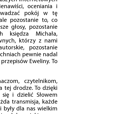
enawiści, oceniania i
rowadzać pokój w tę
 ale pozostanie to, co
sze głosy, pozostanie
h księdza Michała,
nych, którzy z nami
utorskie, pozostanie
chniach pewnie nadal
przepisów Eweliny. To
czom, czytelnikom,
 tej drodze. To dzięki
się i dzielić Słowem
da transmisja, każde
 były dla nas wielkim