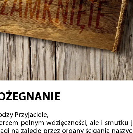
OŻEGNANIE
dzy Przyjaciele,
sercem pełnym wdzięczności, ale i smutku 
agi na zajęcie przez organy ścigania naszy