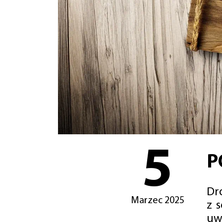
5
P
Dro
Marzec 2025
z 
uw