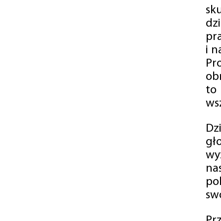
sk
dz
pr
i 
Pr
ob
to
wsz
Dz
gł
wy
na
po
swó
Pr