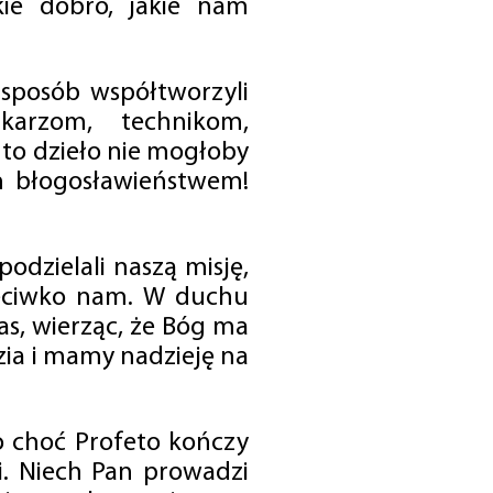
ie dobro, jakie nam
 sposób współtworzyli
karzom, technikom,
to dzieło nie mogłoby
im błogosławieństwem!
odzielali naszą misję,
rzeciwko nam. W duchu
as, wierząc, że Bóg ma
zia i mamy nadzieję na
o choć Profeto kończy
i. Niech Pan prowadzi