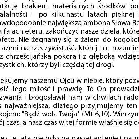
utkuje brakiem materialnych środków po
iałalności – po kilkunastu latach pięknej
awdopodobnie największa ambona Słowa Boż
na falach eteru, zakończyć nasze dzieła, kt
ofeto. Nie żegnamy się z żalem do kogokol
rażeni na rzeczywistość, której nie rozumi
 z chrześcijańską pokorą i z głęboką wdzię
ystkich, którzy byli częścią tej drogi.
iękujemy naszemu Ojcu w niebie, który pozw
osić Jego miłość i prawdę. To On prowadzi
zwania i błogosławił nam w chwilach radośc
s najważniejsza, dlatego przyjmujemy ten
kojem: "Bądź wola Twoja" (Mt 6,10). Wierzy
j czas, a nasz czas w tej formie właśnie się d
zez te lata nie było na naszej antenie i na