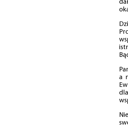
da
oka
Dz
Pr
ws
is
Bąd
Pa
a 
Ew
dl
wsp
Ni
sw