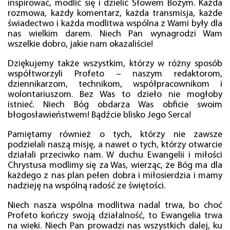
inspirować, modlić się i dzielić Słowem Bożym. Każda
rozmowa, każdy komentarz, każda transmisja, każde
świadectwo i każda modlitwa wspólna z Wami były dla
nas wielkim darem. Niech Pan wynagrodzi Wam
wszelkie dobro, jakie nam okazaliście!
Dziękujemy także wszystkim, którzy w różny sposób
współtworzyli Profeto – naszym redaktorom,
dziennikarzom, technikom, współpracownikom i
wolontariuszom. Bez Was to dzieło nie mogłoby
istnieć. Niech Bóg obdarza Was obficie swoim
błogosławieństwem! Bądźcie blisko Jego Serca!
Pamiętamy również o tych, którzy nie zawsze
podzielali naszą misję, a nawet o tych, którzy otwarcie
działali przeciwko nam. W duchu Ewangelii i miłości
Chrystusa modlimy się za Was, wierząc, że Bóg ma dla
każdego z nas plan pełen dobra i miłosierdzia i mamy
nadzieję na wspólną radość ze świętości.
Niech nasza wspólna modlitwa nadal trwa, bo choć
Profeto kończy swoją działalność, to Ewangelia trwa
na wieki. Niech Pan prowadzi nas wszystkich dalej, ku