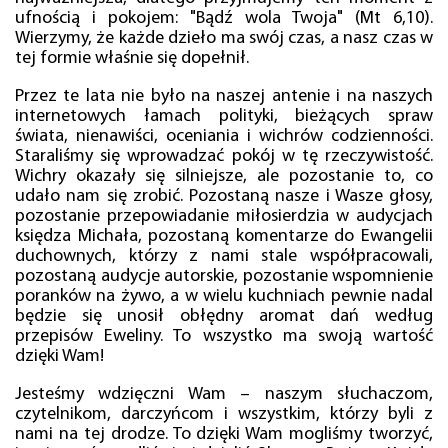
ufnością i pokojem: "Bądź wola Twoja" (Mt 6,10).
Wierzymy, że każde dzieło ma swój czas, a nasz czas w
tej formie właśnie się dopełnił.
Przez te lata nie było na naszej antenie i na naszych
internetowych łamach polityki, bieżących spraw
świata, nienawiści, oceniania i wichrów codzienności.
Staraliśmy się wprowadzać pokój w tę rzeczywistość.
Wichry okazały się silniejsze, ale pozostanie to, co
udało nam się zrobić. Pozostaną nasze i Wasze głosy,
pozostanie przepowiadanie miłosierdzia w audycjach
księdza Michała, pozostaną komentarze do Ewangelii
duchownych, którzy z nami stale współpracowali,
pozostaną audycje autorskie, pozostanie wspomnienie
poranków na żywo, a w wielu kuchniach pewnie nadal
będzie się unosił obłędny aromat dań według
przepisów Eweliny. To wszystko ma swoją wartość
dzięki Wam!
Jesteśmy wdzięczni Wam – naszym słuchaczom,
czytelnikom, darczyńcom i wszystkim, którzy byli z
nami na tej drodze. To dzięki Wam mogliśmy tworzyć,