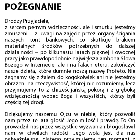
POŻEGNANIE
Drodzy Przyjaciele,
z sercem pełnym wdzięczności, ale i smutku jesteśmy
zmuszeni – z uwagi na zajęcie przez organy ścigania
naszych kont bankowych, co skutkuje brakiem
materialnych środków potrzebnych do dalszej
działalności – po kilkunastu latach pięknej i owocnej
pracy jako prawdopodobnie największa ambona Słowa
Bożego w Internecie, ale i na falach eteru, zakończyć
nasze dzieła, które dumnie noszą nazwę Profeto. Nie
żegnamy się z żalem do kogokolwiek ani nie jesteśmy
obrażeni na rzeczywistość, której nie rozumiemy, lecz
przyjmujemy to z chrześcijańską pokorą i z głęboką
wdzięcznością wobec Boga i wszystkich, którzy byli
częścią tej drogi.
Dziękujemy naszemu Ojcu w niebie, który pozwolił
nam przez te lata głosić Jego miłość i prawdę. To On
prowadził nas przez wszystkie wyzwania i błogosławił
nam w chwilach radości. Jego wola jest dla nas
najważniejsza, dlatego przyjmujemy ten moment z