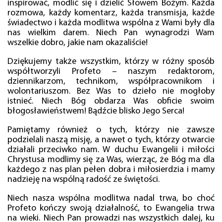
inspirować, modlić się i dzielić Słowem Bożym. Każda
rozmowa, każdy komentarz, każda transmisja, każde
świadectwo i każda modlitwa wspólna z Wami były dla
nas wielkim darem. Niech Pan wynagrodzi Wam
wszelkie dobro, jakie nam okazaliście!
Dziękujemy także wszystkim, którzy w różny sposób
współtworzyli Profeto – naszym redaktorom,
dziennikarzom, technikom, współpracownikom i
wolontariuszom. Bez Was to dzieło nie mogłoby
istnieć. Niech Bóg obdarza Was obficie swoim
błogosławieństwem! Bądźcie blisko Jego Serca!
Pamiętamy również o tych, którzy nie zawsze
podzielali naszą misję, a nawet o tych, którzy otwarcie
działali przeciwko nam. W duchu Ewangelii i miłości
Chrystusa modlimy się za Was, wierząc, że Bóg ma dla
każdego z nas plan pełen dobra i miłosierdzia i mamy
nadzieję na wspólną radość ze świętości.
Niech nasza wspólna modlitwa nadal trwa, bo choć
Profeto kończy swoją działalność, to Ewangelia trwa
na wieki. Niech Pan prowadzi nas wszystkich dalej, ku