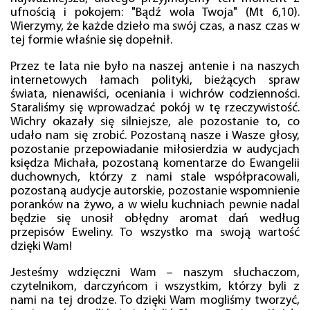
ufnością i pokojem: "Bądź wola Twoja" (Mt 6,10).
Wierzymy, że każde dzieło ma swój czas, a nasz czas w
tej formie właśnie się dopełnił.
Przez te lata nie było na naszej antenie i na naszych
internetowych łamach polityki, bieżących spraw
świata, nienawiści, oceniania i wichrów codzienności.
Staraliśmy się wprowadzać pokój w tę rzeczywistość.
Wichry okazały się silniejsze, ale pozostanie to, co
udało nam się zrobić. Pozostaną nasze i Wasze głosy,
pozostanie przepowiadanie miłosierdzia w audycjach
księdza Michała, pozostaną komentarze do Ewangelii
duchownych, którzy z nami stale współpracowali,
pozostaną audycje autorskie, pozostanie wspomnienie
poranków na żywo, a w wielu kuchniach pewnie nadal
będzie się unosił obłędny aromat dań według
przepisów Eweliny. To wszystko ma swoją wartość
dzięki Wam!
Jesteśmy wdzięczni Wam – naszym słuchaczom,
czytelnikom, darczyńcom i wszystkim, którzy byli z
nami na tej drodze. To dzięki Wam mogliśmy tworzyć,