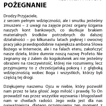
POŻEGNANIE
Drodzy Przyjaciele,
z sercem pełnym wdzięczności, ale i smutku jesteśmy
zmuszeni – z uwagi na zajęcie przez organy ścigania
naszych kont bankowych, co skutkuje brakiem
materialnych środków potrzebnych do dalszej
działalności – po kilkunastu latach pięknej i owocnej
pracy jako prawdopodobnie największa ambona Słowa
Bożego w Internecie, ale i na falach eteru, zakończyć
nasze dzieła, które dumnie noszą nazwę Profeto. Nie
żegnamy się z żalem do kogokolwiek ani nie jesteśmy
obrażeni na rzeczywistość, której nie rozumiemy, lecz
przyjmujemy to z chrześcijańską pokorą i z głęboką
wdzięcznością wobec Boga i wszystkich, którzy byli
częścią tej drogi.
Dziękujemy naszemu Ojcu w niebie, który pozwolił
nam przez te lata głosić Jego miłość i prawdę. To On
prowadził nas przez wszystkie wyzwania i błogosławił
nam w chwilach radości. Jego wola jest dla nas
najważniejsza, dlatego przyjmujemy ten moment z