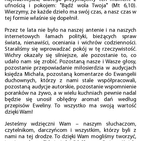
ufnością i pokojem: "Bądź wola Twoja" (Mt 6,10).
Wierzymy, że każde dzieło ma swój czas, a nasz czas w
tej formie właśnie się dopełnił.
Przez te lata nie było na naszej antenie i na naszych
internetowych łamach polityki, bieżących spraw
świata, nienawiści, oceniania i wichrów codzienności.
Staraliśmy się wprowadzać pokój w tę rzeczywistość.
Wichry okazały się silniejsze, ale pozostanie to, co
udało nam się zrobić. Pozostaną nasze i Wasze głosy,
pozostanie przepowiadanie miłosierdzia w audycjach
księdza Michała, pozostaną komentarze do Ewangelii
duchownych, którzy z nami stale współpracowali,
pozostaną audycje autorskie, pozostanie wspomnienie
poranków na żywo, a w wielu kuchniach pewnie nadal
będzie się unosił obłędny aromat dań według
przepisów Eweliny. To wszystko ma swoją wartość
dzięki Wam!
Jesteśmy wdzięczni Wam – naszym słuchaczom,
czytelnikom, darczyńcom i wszystkim, którzy byli z
nami na tej drodze. To dzięki Wam mogliśmy tworzyć,