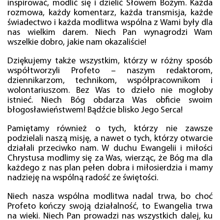
inspirować, modlić się i dzielić Słowem Bożym. Każda
rozmowa, każdy komentarz, każda transmisja, każde
świadectwo i każda modlitwa wspólna z Wami były dla
nas wielkim darem. Niech Pan wynagrodzi Wam
wszelkie dobro, jakie nam okazaliście!
Dziękujemy także wszystkim, którzy w różny sposób
współtworzyli Profeto – naszym redaktorom,
dziennikarzom, technikom, współpracownikom i
wolontariuszom. Bez Was to dzieło nie mogłoby
istnieć. Niech Bóg obdarza Was obficie swoim
błogosławieństwem! Bądźcie blisko Jego Serca!
Pamiętamy również o tych, którzy nie zawsze
podzielali naszą misję, a nawet o tych, którzy otwarcie
działali przeciwko nam. W duchu Ewangelii i miłości
Chrystusa modlimy się za Was, wierząc, że Bóg ma dla
każdego z nas plan pełen dobra i miłosierdzia i mamy
nadzieję na wspólną radość ze świętości.
Niech nasza wspólna modlitwa nadal trwa, bo choć
Profeto kończy swoją działalność, to Ewangelia trwa
na wieki. Niech Pan prowadzi nas wszystkich dalej, ku