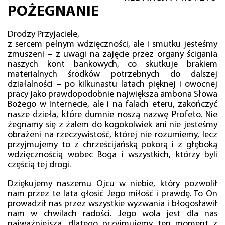
POŻEGNANIE
Drodzy Przyjaciele,
z sercem pełnym wdzięczności, ale i smutku jesteśmy
zmuszeni – z uwagi na zajęcie przez organy ścigania
naszych kont bankowych, co skutkuje brakiem
materialnych środków potrzebnych do dalszej
działalności – po kilkunastu latach pięknej i owocnej
pracy jako prawdopodobnie największa ambona Słowa
Bożego w Internecie, ale i na falach eteru, zakończyć
nasze dzieła, które dumnie noszą nazwę Profeto. Nie
żegnamy się z żalem do kogokolwiek ani nie jesteśmy
obrażeni na rzeczywistość, której nie rozumiemy, lecz
przyjmujemy to z chrześcijańską pokorą i z głęboką
wdzięcznością wobec Boga i wszystkich, którzy byli
częścią tej drogi.
Dziękujemy naszemu Ojcu w niebie, który pozwolił
nam przez te lata głosić Jego miłość i prawdę. To On
prowadził nas przez wszystkie wyzwania i błogosławił
nam w chwilach radości. Jego wola jest dla nas
najważniejsza, dlatego przyjmujemy ten moment z