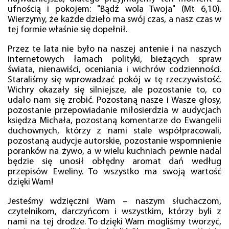
ufnością i pokojem: "Bądź wola Twoja" (Mt 6,10).
Wierzymy, że każde dzieło ma swój czas, a nasz czas w
tej formie właśnie się dopełnił.
Przez te lata nie było na naszej antenie i na naszych
internetowych łamach polityki, bieżących spraw
świata, nienawiści, oceniania i wichrów codzienności.
Staraliśmy się wprowadzać pokój w tę rzeczywistość.
Wichry okazały się silniejsze, ale pozostanie to, co
udało nam się zrobić. Pozostaną nasze i Wasze głosy,
pozostanie przepowiadanie miłosierdzia w audycjach
księdza Michała, pozostaną komentarze do Ewangelii
duchownych, którzy z nami stale współpracowali,
pozostaną audycje autorskie, pozostanie wspomnienie
poranków na żywo, a w wielu kuchniach pewnie nadal
będzie się unosił obłędny aromat dań według
przepisów Eweliny. To wszystko ma swoją wartość
dzięki Wam!
Jesteśmy wdzięczni Wam – naszym słuchaczom,
czytelnikom, darczyńcom i wszystkim, którzy byli z
nami na tej drodze. To dzięki Wam mogliśmy tworzyć,