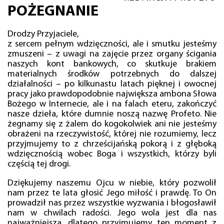
POŻEGNANIE
Drodzy Przyjaciele,
z sercem pełnym wdzięczności, ale i smutku jesteśmy
zmuszeni – z uwagi na zajęcie przez organy ścigania
naszych kont bankowych, co skutkuje brakiem
materialnych środków potrzebnych do dalszej
działalności – po kilkunastu latach pięknej i owocnej
pracy jako prawdopodobnie największa ambona Słowa
Bożego w Internecie, ale i na falach eteru, zakończyć
nasze dzieła, które dumnie noszą nazwę Profeto. Nie
żegnamy się z żalem do kogokolwiek ani nie jesteśmy
obrażeni na rzeczywistość, której nie rozumiemy, lecz
przyjmujemy to z chrześcijańską pokorą i z głęboką
wdzięcznością wobec Boga i wszystkich, którzy byli
częścią tej drogi.
Dziękujemy naszemu Ojcu w niebie, który pozwolił
nam przez te lata głosić Jego miłość i prawdę. To On
prowadził nas przez wszystkie wyzwania i błogosławił
nam w chwilach radości. Jego wola jest dla nas
najważniejsza, dlatego przyjmujemy ten moment z