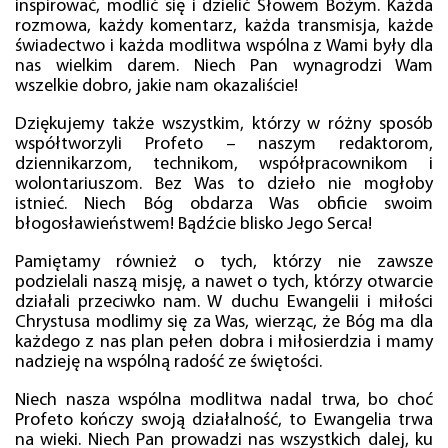
inspirować, modlić się i dzielić Słowem Bożym. Każda
rozmowa, każdy komentarz, każda transmisja, każde
świadectwo i każda modlitwa wspólna z Wami były dla
nas wielkim darem. Niech Pan wynagrodzi Wam
wszelkie dobro, jakie nam okazaliście!
Dziękujemy także wszystkim, którzy w różny sposób
współtworzyli Profeto – naszym redaktorom,
dziennikarzom, technikom, współpracownikom i
wolontariuszom. Bez Was to dzieło nie mogłoby
istnieć. Niech Bóg obdarza Was obficie swoim
błogosławieństwem! Bądźcie blisko Jego Serca!
Pamiętamy również o tych, którzy nie zawsze
podzielali naszą misję, a nawet o tych, którzy otwarcie
działali przeciwko nam. W duchu Ewangelii i miłości
Chrystusa modlimy się za Was, wierząc, że Bóg ma dla
każdego z nas plan pełen dobra i miłosierdzia i mamy
nadzieję na wspólną radość ze świętości.
Niech nasza wspólna modlitwa nadal trwa, bo choć
Profeto kończy swoją działalność, to Ewangelia trwa
na wieki. Niech Pan prowadzi nas wszystkich dalej, ku