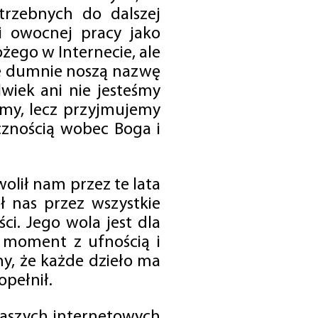
trzebnych do dalszej
 i owocnej pracy jako
ego w Internecie, ale
óre dumnie noszą nazwę
wiek ani nie jesteśmy
emy, lecz przyjmujemy
cznością wobec Boga i
olił nam przez te lata
ł nas przez wszystkie
i. Jego wola jest dla
 moment z ufnością i
my, że każde dzieło ma
opełnił.
 naszych internetowych