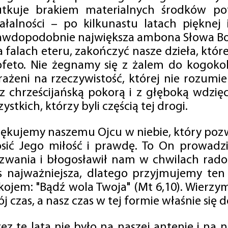
utkuje brakiem materialnych środków po
iałalności – po kilkunastu latach pięknej
awdopodobnie największa ambona Słowa Boż
na falach eteru, zakończyć nasze dzieła, kt
ofeto. Nie żegnamy się z żalem do kogokol
rażeni na rzeczywistość, której nie rozumi
 z chrześcijańską pokorą i z głęboką wdzię
ystkich, którzy byli częścią tej drogi.
iękujemy naszemu Ojcu w niebie, który pozw
osić Jego miłość i prawdę. To On prowadzi
zwania i błogosławił nam w chwilach radośc
s najważniejsza, dlatego przyjmujemy ten
kojem: "Bądź wola Twoja" (Mt 6,10). Wierzy
j czas, a nasz czas w tej formie właśnie się d
zez te lata nie było na naszej antenie i na