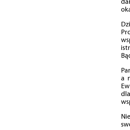
da
oka
Dz
Pr
ws
is
Bąd
Pa
a 
Ew
dl
wsp
Ni
sw