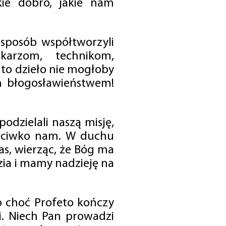
ie dobro, jakie nam
 sposób współtworzyli
karzom, technikom,
to dzieło nie mogłoby
im błogosławieństwem!
odzielali naszą misję,
rzeciwko nam. W duchu
as, wierząc, że Bóg ma
zia i mamy nadzieję na
o choć Profeto kończy
i. Niech Pan prowadzi