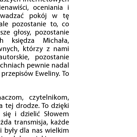
enawiści, oceniania i
rowadzać pokój w tę
 ale pozostanie to, co
sze głosy, pozostanie
h księdza Michała,
nych, którzy z nami
utorskie, pozostanie
chniach pewnie nadal
przepisów Eweliny. To
czom, czytelnikom,
 tej drodze. To dzięki
się i dzielić Słowem
da transmisja, każde
 były dla nas wielkim