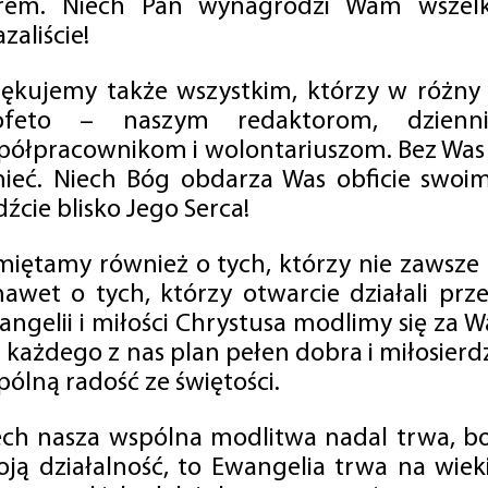
rem. Niech Pan wynagrodzi Wam wszelk
zaliście!
iękujemy także wszystkim, którzy w różny
ofeto – naszym redaktorom, dzienni
półpracownikom i wolontariuszom. Bez Was 
tnieć. Niech Bóg obdarza Was obficie swo
źcie blisko Jego Serca!
miętamy również o tych, którzy nie zawsze p
nawet o tych, którzy otwarcie działali p
angelii i miłości Chrystusa modlimy się za W
a każdego z nas plan pełen dobra i miłosierd
ólną radość ze świętości.
ech nasza wspólna modlitwa nadal trwa, b
oją działalność, to Ewangelia trwa na wiek