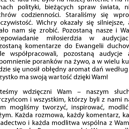
mach polityki, bieżących spraw świata, ni
chrów codzienności. Staraliśmy się wp
eczywistość. Wichry okazały się silniejsze,
ało nam się zrobić. Pozostaną nasze i Wa
zepowiadanie miłosierdzia w audycjac
zostaną komentarze do Ewangelii duchow
ale współpracowali, pozostaną audycje a
pomnienie poranków na żywo, a w wielu ku
dzie się unosił obłędny aromat dań według 
zystko ma swoją wartość dzięki Wam!
steśmy wdzięczni Wam – naszym słucha
rczyńcom i wszystkim, którzy byli z nami na
m mogliśmy tworzyć, inspirować, modlić 
żym. Każda rozmowa, każdy komentarz, każ
iadectwo i każda modlitwa wspólna z Wami