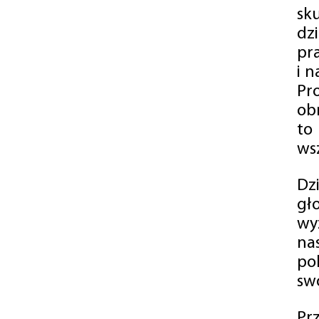
sk
dz
pr
i 
Pr
ob
to
wsz
Dz
gł
wy
na
po
swó
Pr