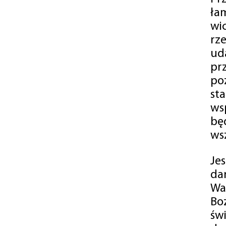
ła
wi
rz
ud
pr
po
st
ws
bę
ws
Je
da
Wa
Bo
św