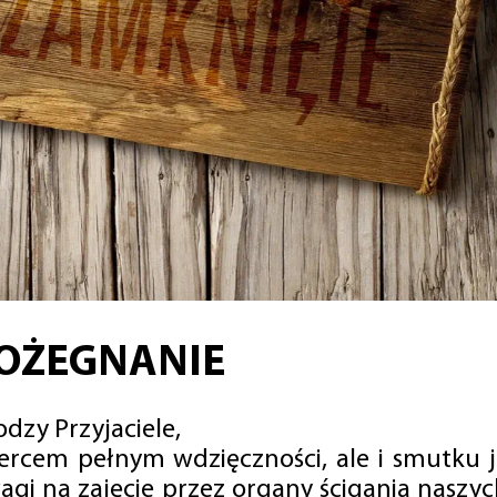
OŻEGNANIE
dzy Przyjaciele,
sercem pełnym wdzięczności, ale i smutku 
agi na zajęcie przez organy ścigania naszy