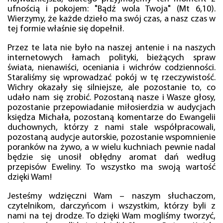
ufnością i pokojem: "Bądź wola Twoja" (Mt 6,10).
Wierzymy, że każde dzieło ma swój czas, a nasz czas w
tej formie właśnie się dopełnił.
Przez te lata nie było na naszej antenie i na naszych
internetowych łamach polityki, bieżących spraw
świata, nienawiści, oceniania i wichrów codzienności.
Staraliśmy się wprowadzać pokój w tę rzeczywistość.
Wichry okazały się silniejsze, ale pozostanie to, co
udało nam się zrobić. Pozostaną nasze i Wasze głosy,
pozostanie przepowiadanie miłosierdzia w audycjach
księdza Michała, pozostaną komentarze do Ewangelii
duchownych, którzy z nami stale współpracowali,
pozostaną audycje autorskie, pozostanie wspomnienie
poranków na żywo, a w wielu kuchniach pewnie nadal
będzie się unosił obłędny aromat dań według
przepisów Eweliny. To wszystko ma swoją wartość
dzięki Wam!
Jesteśmy wdzięczni Wam – naszym słuchaczom,
czytelnikom, darczyńcom i wszystkim, którzy byli z
nami na tej drodze. To dzięki Wam mogliśmy tworzyć,