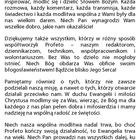
inspirować, modlić się i dzielić Słowem Bożym. Każda
rozmowa, każdy komentarz, każda transmisja, każde
świadectwo i każda modlitwa wspólna z Wami były dla
nas wielkim darem. Niech Pan wynagrodzi Wam
wszelkie dobro, jakie nam okazaliście!
Dziękujemy także wszystkim, którzy w różny sposób
współtworzyli Profeto – naszym redaktorom,
dziennikarzom, technikom, współpracownikom i
wolontariuszom. Bez Was to dzieło nie mogłoby
istnieć. Niech Bóg obdarza Was obficie swoim
błogosławieństwem! Bądźcie blisko Jego Serca!
Pamiętamy również o tych, którzy nie zawsze
podzielali naszą misję, a nawet o tych, którzy otwarcie
działali przeciwko nam. W duchu Ewangelii i miłości
Chrystusa modlimy się za Was, wierząc, że Bóg ma dla
każdego z nas plan pełen dobra i miłosierdzia i mamy
nadzieję na wspólną radość ze świętości.
Niech nasza wspólna modlitwa nadal trwa, bo choć
Profeto kończy swoją działalność, to Ewangelia trwa
na wieki. Niech Pan prowadzi nas wszystkich dalej, ku