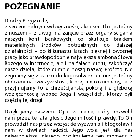
POŻEGNANIE
Drodzy Przyjaciele,
z sercem pełnym wdzięczności, ale i smutku jesteśmy
zmuszeni – z uwagi na zajęcie przez organy ścigania
naszych kont bankowych, co skutkuje brakiem
materialnych środków potrzebnych do dalszej
działalności – po kilkunastu latach pięknej i owocnej
pracy jako prawdopodobnie największa ambona Słowa
Bożego w Internecie, ale i na falach eteru, zakończyć
nasze dzieła, które dumnie noszą nazwę Profeto. Nie
żegnamy się z żalem do kogokolwiek ani nie jesteśmy
obrażeni na rzeczywistość, której nie rozumiemy, lecz
przyjmujemy to z chrześcijańską pokorą i z głęboką
wdzięcznością wobec Boga i wszystkich, którzy byli
częścią tej drogi.
Dziękujemy naszemu Ojcu w niebie, który pozwolił
nam przez te lata głosić Jego miłość i prawdę. To On
prowadził nas przez wszystkie wyzwania i błogosławił
nam w chwilach radości. Jego wola jest dla nas
najważniejsza, dlatego przyjmujemy ten moment z