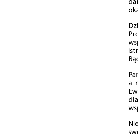
da
oka
Dz
Pr
ws
is
Bąd
Pa
a 
Ew
dl
wsp
Ni
sw