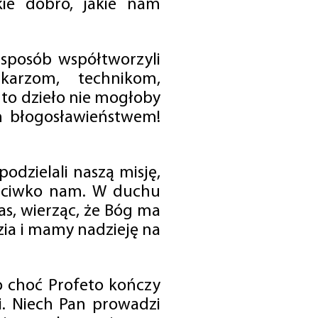
ie dobro, jakie nam
 sposób współtworzyli
karzom, technikom,
to dzieło nie mogłoby
im błogosławieństwem!
odzielali naszą misję,
rzeciwko nam. W duchu
as, wierząc, że Bóg ma
zia i mamy nadzieję na
o choć Profeto kończy
i. Niech Pan prowadzi