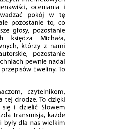
enawiści, oceniania i
rowadzać pokój w tę
 ale pozostanie to, co
sze głosy, pozostanie
h księdza Michała,
nych, którzy z nami
utorskie, pozostanie
chniach pewnie nadal
przepisów Eweliny. To
czom, czytelnikom,
 tej drodze. To dzięki
się i dzielić Słowem
da transmisja, każde
 były dla nas wielkim