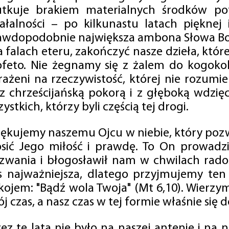
utkuje brakiem materialnych środków po
iałalności – po kilkunastu latach pięknej
awdopodobnie największa ambona Słowa Boż
na falach eteru, zakończyć nasze dzieła, kt
ofeto. Nie żegnamy się z żalem do kogokol
rażeni na rzeczywistość, której nie rozumi
 z chrześcijańską pokorą i z głęboką wdzię
ystkich, którzy byli częścią tej drogi.
iękujemy naszemu Ojcu w niebie, który pozw
osić Jego miłość i prawdę. To On prowadzi
zwania i błogosławił nam w chwilach radośc
s najważniejsza, dlatego przyjmujemy ten
kojem: "Bądź wola Twoja" (Mt 6,10). Wierzy
j czas, a nasz czas w tej formie właśnie się d
zez te lata nie było na naszej antenie i na