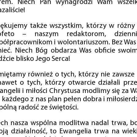
rem. Niech Pan wynagrodzi Wam wszelk
zaliście!
iękujemy także wszystkim, którzy w różny
ofeto – naszym redaktorom, dzienni
półpracownikom i wolontariuszom. Bez Was 
tnieć. Niech Bóg obdarza Was obficie swo
źcie blisko Jego Serca!
miętamy również o tych, którzy nie zawsze p
nawet o tych, którzy otwarcie działali p
angelii i miłości Chrystusa modlimy się za W
a każdego z nas plan pełen dobra i miłosierd
ólną radość ze świętości.
ech nasza wspólna modlitwa nadal trwa, b
oją działalność, to Ewangelia trwa na wiek