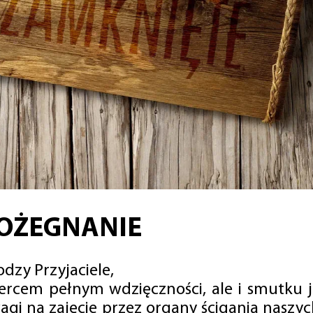
OŻEGNANIE
dzy Przyjaciele,
sercem pełnym wdzięczności, ale i smutku 
agi na zajęcie przez organy ścigania naszy