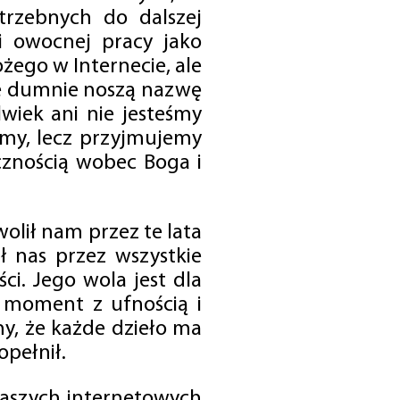
trzebnych do dalszej
 i owocnej pracy jako
ego w Internecie, ale
óre dumnie noszą nazwę
wiek ani nie jesteśmy
emy, lecz przyjmujemy
cznością wobec Boga i
olił nam przez te lata
ł nas przez wszystkie
i. Jego wola jest dla
 moment z ufnością i
my, że każde dzieło ma
opełnił.
 naszych internetowych