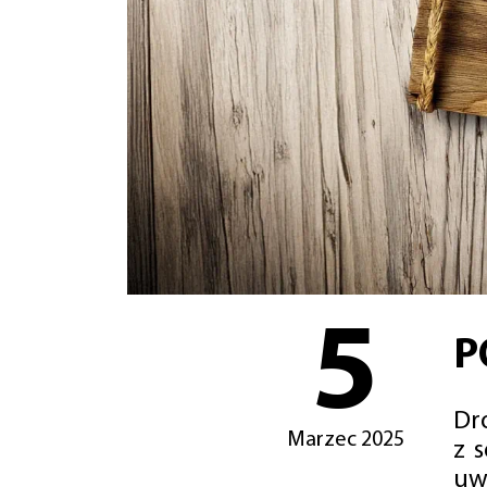
5
P
Dro
Marzec 2025
z 
uw