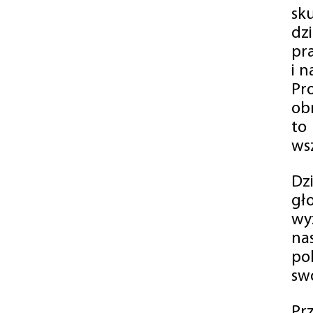
sk
dz
pr
i 
Pr
ob
to
wsz
Dz
gł
wy
na
po
swó
Pr