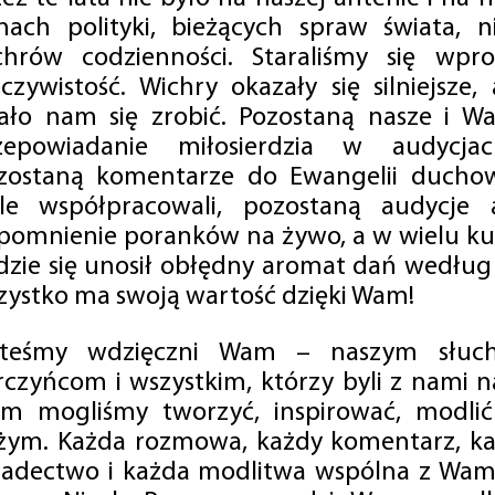
mach polityki, bieżących spraw świata, ni
chrów codzienności. Staraliśmy się wp
eczywistość. Wichry okazały się silniejsze,
ało nam się zrobić. Pozostaną nasze i Wa
zepowiadanie miłosierdzia w audycjac
zostaną komentarze do Ewangelii duchow
ale współpracowali, pozostaną audycje a
pomnienie poranków na żywo, a w wielu ku
dzie się unosił obłędny aromat dań według 
zystko ma swoją wartość dzięki Wam!
steśmy wdzięczni Wam – naszym słucha
rczyńcom i wszystkim, którzy byli z nami na
m mogliśmy tworzyć, inspirować, modlić 
żym. Każda rozmowa, każdy komentarz, każ
iadectwo i każda modlitwa wspólna z Wami