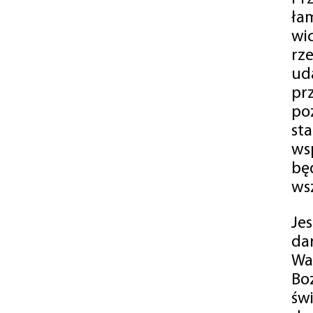
ła
wi
rz
ud
pr
po
st
ws
bę
ws
Je
da
Wa
Bo
św