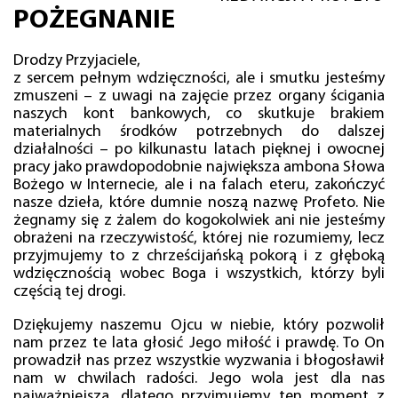
POŻEGNANIE
Drodzy Przyjaciele,
z sercem pełnym wdzięczności, ale i smutku jesteśmy
zmuszeni – z uwagi na zajęcie przez organy ścigania
naszych kont bankowych, co skutkuje brakiem
materialnych środków potrzebnych do dalszej
działalności – po kilkunastu latach pięknej i owocnej
pracy jako prawdopodobnie największa ambona Słowa
Bożego w Internecie, ale i na falach eteru, zakończyć
nasze dzieła, które dumnie noszą nazwę Profeto. Nie
żegnamy się z żalem do kogokolwiek ani nie jesteśmy
obrażeni na rzeczywistość, której nie rozumiemy, lecz
przyjmujemy to z chrześcijańską pokorą i z głęboką
wdzięcznością wobec Boga i wszystkich, którzy byli
częścią tej drogi.
Dziękujemy naszemu Ojcu w niebie, który pozwolił
nam przez te lata głosić Jego miłość i prawdę. To On
prowadził nas przez wszystkie wyzwania i błogosławił
nam w chwilach radości. Jego wola jest dla nas
najważniejsza, dlatego przyjmujemy ten moment z