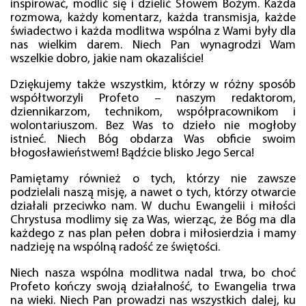
inspirować, modlić się i dzielić Słowem Bożym. Każda
rozmowa, każdy komentarz, każda transmisja, każde
świadectwo i każda modlitwa wspólna z Wami były dla
nas wielkim darem. Niech Pan wynagrodzi Wam
wszelkie dobro, jakie nam okazaliście!
Dziękujemy także wszystkim, którzy w różny sposób
współtworzyli Profeto – naszym redaktorom,
dziennikarzom, technikom, współpracownikom i
wolontariuszom. Bez Was to dzieło nie mogłoby
istnieć. Niech Bóg obdarza Was obficie swoim
błogosławieństwem! Bądźcie blisko Jego Serca!
Pamiętamy również o tych, którzy nie zawsze
podzielali naszą misję, a nawet o tych, którzy otwarcie
działali przeciwko nam. W duchu Ewangelii i miłości
Chrystusa modlimy się za Was, wierząc, że Bóg ma dla
każdego z nas plan pełen dobra i miłosierdzia i mamy
nadzieję na wspólną radość ze świętości.
Niech nasza wspólna modlitwa nadal trwa, bo choć
Profeto kończy swoją działalność, to Ewangelia trwa
na wieki. Niech Pan prowadzi nas wszystkich dalej, ku