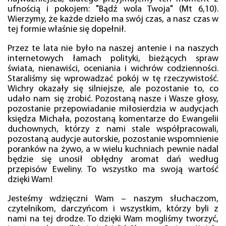
ufnością i pokojem: "Bądź wola Twoja" (Mt 6,10).
Wierzymy, że każde dzieło ma swój czas, a nasz czas w
tej formie właśnie się dopełnił.
Przez te lata nie było na naszej antenie i na naszych
internetowych łamach polityki, bieżących spraw
świata, nienawiści, oceniania i wichrów codzienności.
Staraliśmy się wprowadzać pokój w tę rzeczywistość.
Wichry okazały się silniejsze, ale pozostanie to, co
udało nam się zrobić. Pozostaną nasze i Wasze głosy,
pozostanie przepowiadanie miłosierdzia w audycjach
księdza Michała, pozostaną komentarze do Ewangelii
duchownych, którzy z nami stale współpracowali,
pozostaną audycje autorskie, pozostanie wspomnienie
poranków na żywo, a w wielu kuchniach pewnie nadal
będzie się unosił obłędny aromat dań według
przepisów Eweliny. To wszystko ma swoją wartość
dzięki Wam!
Jesteśmy wdzięczni Wam – naszym słuchaczom,
czytelnikom, darczyńcom i wszystkim, którzy byli z
nami na tej drodze. To dzięki Wam mogliśmy tworzyć,