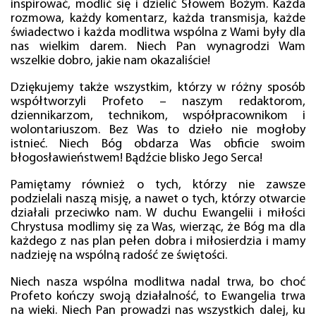
inspirować, modlić się i dzielić Słowem Bożym. Każda
rozmowa, każdy komentarz, każda transmisja, każde
świadectwo i każda modlitwa wspólna z Wami były dla
nas wielkim darem. Niech Pan wynagrodzi Wam
wszelkie dobro, jakie nam okazaliście!
Dziękujemy także wszystkim, którzy w różny sposób
współtworzyli Profeto – naszym redaktorom,
dziennikarzom, technikom, współpracownikom i
wolontariuszom. Bez Was to dzieło nie mogłoby
istnieć. Niech Bóg obdarza Was obficie swoim
błogosławieństwem! Bądźcie blisko Jego Serca!
Pamiętamy również o tych, którzy nie zawsze
podzielali naszą misję, a nawet o tych, którzy otwarcie
działali przeciwko nam. W duchu Ewangelii i miłości
Chrystusa modlimy się za Was, wierząc, że Bóg ma dla
każdego z nas plan pełen dobra i miłosierdzia i mamy
nadzieję na wspólną radość ze świętości.
Niech nasza wspólna modlitwa nadal trwa, bo choć
Profeto kończy swoją działalność, to Ewangelia trwa
na wieki. Niech Pan prowadzi nas wszystkich dalej, ku