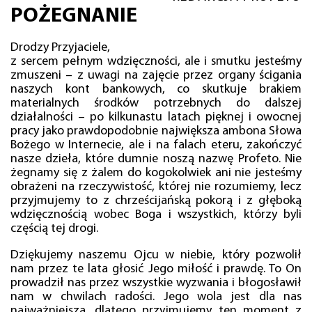
POŻEGNANIE
Drodzy Przyjaciele,
z sercem pełnym wdzięczności, ale i smutku jesteśmy
zmuszeni – z uwagi na zajęcie przez organy ścigania
naszych kont bankowych, co skutkuje brakiem
materialnych środków potrzebnych do dalszej
działalności – po kilkunastu latach pięknej i owocnej
pracy jako prawdopodobnie największa ambona Słowa
Bożego w Internecie, ale i na falach eteru, zakończyć
nasze dzieła, które dumnie noszą nazwę Profeto. Nie
żegnamy się z żalem do kogokolwiek ani nie jesteśmy
obrażeni na rzeczywistość, której nie rozumiemy, lecz
przyjmujemy to z chrześcijańską pokorą i z głęboką
wdzięcznością wobec Boga i wszystkich, którzy byli
częścią tej drogi.
Dziękujemy naszemu Ojcu w niebie, który pozwolił
nam przez te lata głosić Jego miłość i prawdę. To On
prowadził nas przez wszystkie wyzwania i błogosławił
nam w chwilach radości. Jego wola jest dla nas
najważniejsza, dlatego przyjmujemy ten moment z