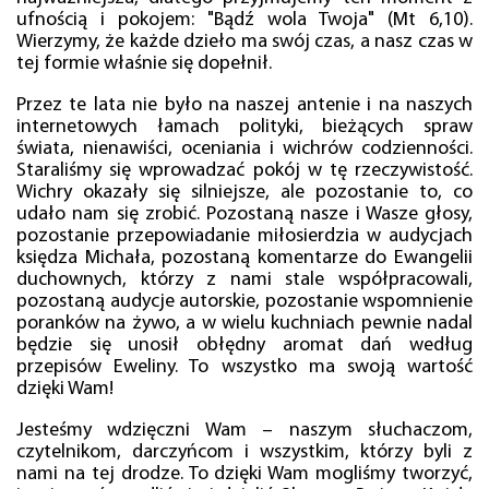
ufnością i pokojem: "Bądź wola Twoja" (Mt 6,10).
Wierzymy, że każde dzieło ma swój czas, a nasz czas w
tej formie właśnie się dopełnił.
Przez te lata nie było na naszej antenie i na naszych
internetowych łamach polityki, bieżących spraw
świata, nienawiści, oceniania i wichrów codzienności.
Staraliśmy się wprowadzać pokój w tę rzeczywistość.
Wichry okazały się silniejsze, ale pozostanie to, co
udało nam się zrobić. Pozostaną nasze i Wasze głosy,
pozostanie przepowiadanie miłosierdzia w audycjach
księdza Michała, pozostaną komentarze do Ewangelii
duchownych, którzy z nami stale współpracowali,
pozostaną audycje autorskie, pozostanie wspomnienie
poranków na żywo, a w wielu kuchniach pewnie nadal
będzie się unosił obłędny aromat dań według
przepisów Eweliny. To wszystko ma swoją wartość
dzięki Wam!
Jesteśmy wdzięczni Wam – naszym słuchaczom,
czytelnikom, darczyńcom i wszystkim, którzy byli z
nami na tej drodze. To dzięki Wam mogliśmy tworzyć,