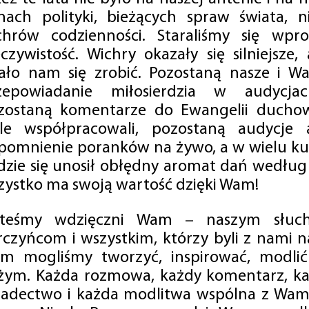
mach polityki, bieżących spraw świata, ni
chrów codzienności. Staraliśmy się wp
eczywistość. Wichry okazały się silniejsze,
ało nam się zrobić. Pozostaną nasze i Wa
zepowiadanie miłosierdzia w audycjac
zostaną komentarze do Ewangelii duchow
ale współpracowali, pozostaną audycje a
pomnienie poranków na żywo, a w wielu ku
dzie się unosił obłędny aromat dań według 
zystko ma swoją wartość dzięki Wam!
steśmy wdzięczni Wam – naszym słucha
rczyńcom i wszystkim, którzy byli z nami na
m mogliśmy tworzyć, inspirować, modlić 
żym. Każda rozmowa, każdy komentarz, każ
iadectwo i każda modlitwa wspólna z Wami