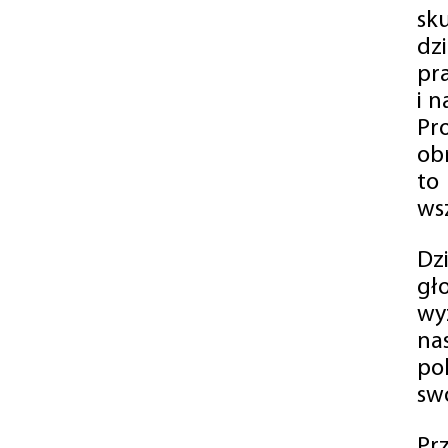
sk
dz
pr
i 
Pr
ob
to
wsz
Dz
gł
wy
na
po
swó
Pr