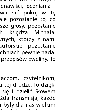
enawiści, oceniania i
rowadzać pokój w tę
 ale pozostanie to, co
sze głosy, pozostanie
h księdza Michała,
nych, którzy z nami
utorskie, pozostanie
chniach pewnie nadal
przepisów Eweliny. To
czom, czytelnikom,
 tej drodze. To dzięki
się i dzielić Słowem
da transmisja, każde
 były dla nas wielkim