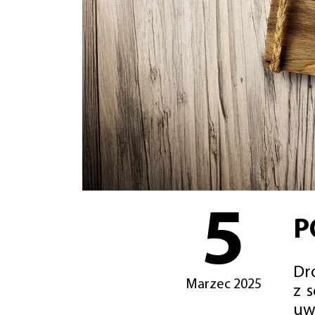
5
P
Dro
Marzec 2025
z 
uw