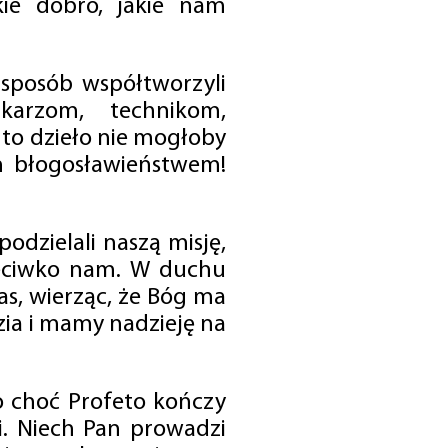
ie dobro, jakie nam
 sposób współtworzyli
karzom, technikom,
to dzieło nie mogłoby
im błogosławieństwem!
odzielali naszą misję,
rzeciwko nam. W duchu
as, wierząc, że Bóg ma
zia i mamy nadzieję na
o choć Profeto kończy
i. Niech Pan prowadzi