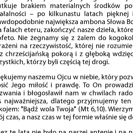
utkuje brakiem materialnych środków po
iałalności – po kilkunastu latach pięknej
awdopodobnie największa ambona Słowa Boż
na falach eteru, zakończyć nasze dzieła, kt
ofeto. Nie żegnamy się z żalem do kogokol
rażeni na rzeczywistość, której nie rozumi
 z chrześcijańską pokorą i z głęboką wdzię
ystkich, którzy byli częścią tej drogi.
iękujemy naszemu Ojcu w niebie, który pozw
osić Jego miłość i prawdę. To On prowadzi
zwania i błogosławił nam w chwilach radośc
s najważniejsza, dlatego przyjmujemy ten
kojem: "Bądź wola Twoja" (Mt 6,10). Wierzy
j czas, a nasz czas w tej formie właśnie się d
zez te lata nie było na naszej antenie i na