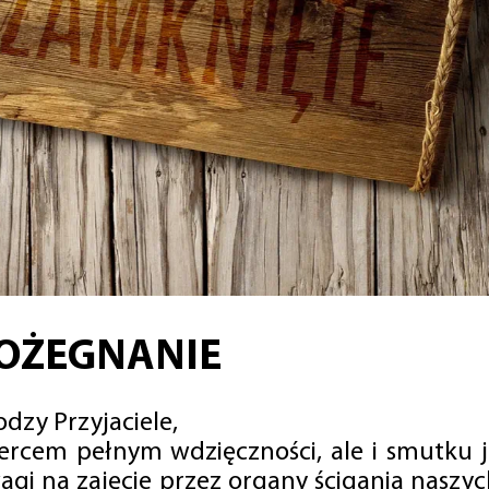
OŻEGNANIE
dzy Przyjaciele,
sercem pełnym wdzięczności, ale i smutku 
agi na zajęcie przez organy ścigania naszy