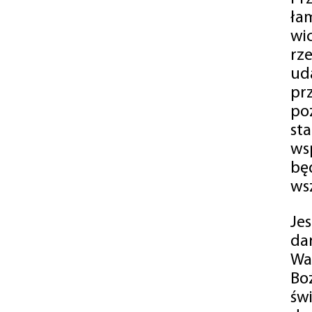
ła
wi
rz
ud
pr
po
st
ws
bę
ws
Je
da
Wa
Bo
św