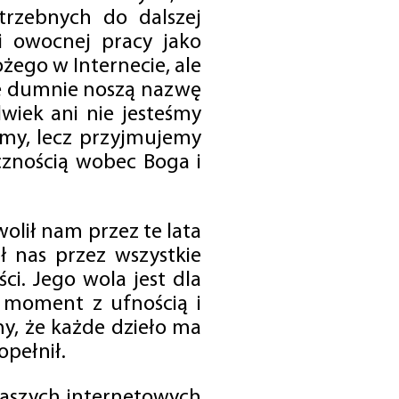
trzebnych do dalszej
 i owocnej pracy jako
ego w Internecie, ale
óre dumnie noszą nazwę
wiek ani nie jesteśmy
emy, lecz przyjmujemy
cznością wobec Boga i
olił nam przez te lata
ł nas przez wszystkie
i. Jego wola jest dla
 moment z ufnością i
my, że każde dzieło ma
opełnił.
 naszych internetowych