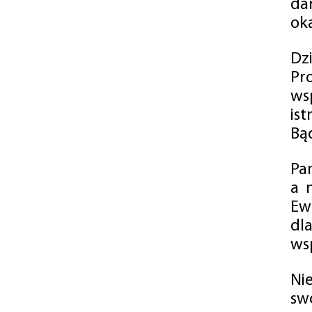
da
oka
Dz
Pr
ws
is
Bąd
Pa
a 
Ew
dl
wsp
Ni
sw