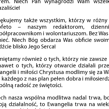
rem. Niech Pan wynagrodzi Wam wszelk
zaliście!
iękujemy także wszystkim, którzy w różny
ofeto – naszym redaktorom, dzienni
półpracownikom i wolontariuszom. Bez Was 
tnieć. Niech Bóg obdarza Was obficie swo
źcie blisko Jego Serca!
miętamy również o tych, którzy nie zawsze p
nawet o tych, którzy otwarcie działali p
angelii i miłości Chrystusa modlimy się za W
a każdego z nas plan pełen dobra i miłosierd
ólną radość ze świętości.
ech nasza wspólna modlitwa nadal trwa, b
oją działalność, to Ewangelia trwa na wiek