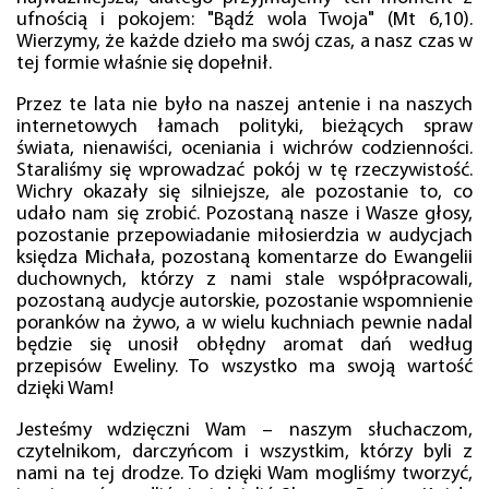
ufnością i pokojem: "Bądź wola Twoja" (Mt 6,10).
Wierzymy, że każde dzieło ma swój czas, a nasz czas w
tej formie właśnie się dopełnił.
Przez te lata nie było na naszej antenie i na naszych
internetowych łamach polityki, bieżących spraw
świata, nienawiści, oceniania i wichrów codzienności.
Staraliśmy się wprowadzać pokój w tę rzeczywistość.
Wichry okazały się silniejsze, ale pozostanie to, co
udało nam się zrobić. Pozostaną nasze i Wasze głosy,
pozostanie przepowiadanie miłosierdzia w audycjach
księdza Michała, pozostaną komentarze do Ewangelii
duchownych, którzy z nami stale współpracowali,
pozostaną audycje autorskie, pozostanie wspomnienie
poranków na żywo, a w wielu kuchniach pewnie nadal
będzie się unosił obłędny aromat dań według
przepisów Eweliny. To wszystko ma swoją wartość
dzięki Wam!
Jesteśmy wdzięczni Wam – naszym słuchaczom,
czytelnikom, darczyńcom i wszystkim, którzy byli z
nami na tej drodze. To dzięki Wam mogliśmy tworzyć,