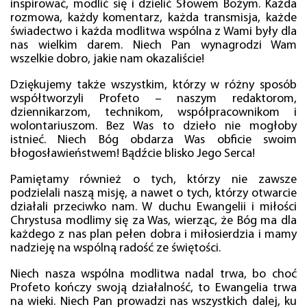
inspirować, modlić się i dzielić Słowem Bożym. Każda
rozmowa, każdy komentarz, każda transmisja, każde
świadectwo i każda modlitwa wspólna z Wami były dla
nas wielkim darem. Niech Pan wynagrodzi Wam
wszelkie dobro, jakie nam okazaliście!
Dziękujemy także wszystkim, którzy w różny sposób
współtworzyli Profeto – naszym redaktorom,
dziennikarzom, technikom, współpracownikom i
wolontariuszom. Bez Was to dzieło nie mogłoby
istnieć. Niech Bóg obdarza Was obficie swoim
błogosławieństwem! Bądźcie blisko Jego Serca!
Pamiętamy również o tych, którzy nie zawsze
podzielali naszą misję, a nawet o tych, którzy otwarcie
działali przeciwko nam. W duchu Ewangelii i miłości
Chrystusa modlimy się za Was, wierząc, że Bóg ma dla
każdego z nas plan pełen dobra i miłosierdzia i mamy
nadzieję na wspólną radość ze świętości.
Niech nasza wspólna modlitwa nadal trwa, bo choć
Profeto kończy swoją działalność, to Ewangelia trwa
na wieki. Niech Pan prowadzi nas wszystkich dalej, ku