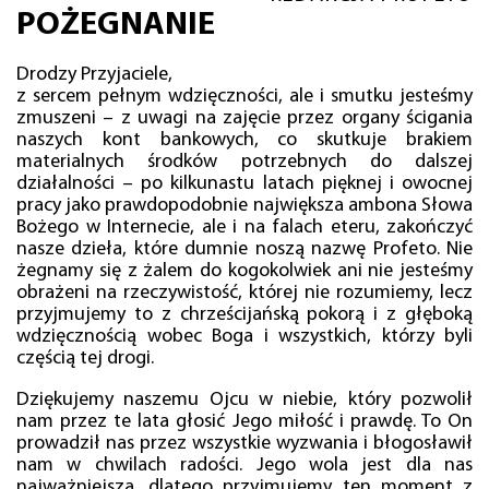
POŻEGNANIE
Drodzy Przyjaciele,
z sercem pełnym wdzięczności, ale i smutku jesteśmy
zmuszeni – z uwagi na zajęcie przez organy ścigania
naszych kont bankowych, co skutkuje brakiem
materialnych środków potrzebnych do dalszej
działalności – po kilkunastu latach pięknej i owocnej
pracy jako prawdopodobnie największa ambona Słowa
Bożego w Internecie, ale i na falach eteru, zakończyć
nasze dzieła, które dumnie noszą nazwę Profeto. Nie
żegnamy się z żalem do kogokolwiek ani nie jesteśmy
obrażeni na rzeczywistość, której nie rozumiemy, lecz
przyjmujemy to z chrześcijańską pokorą i z głęboką
wdzięcznością wobec Boga i wszystkich, którzy byli
częścią tej drogi.
Dziękujemy naszemu Ojcu w niebie, który pozwolił
nam przez te lata głosić Jego miłość i prawdę. To On
prowadził nas przez wszystkie wyzwania i błogosławił
nam w chwilach radości. Jego wola jest dla nas
najważniejsza, dlatego przyjmujemy ten moment z