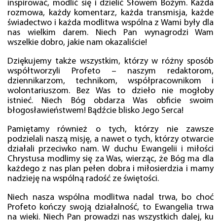
inspirować, modlić się i dzielić Słowem Bożym. Każda
rozmowa, każdy komentarz, każda transmisja, każde
świadectwo i każda modlitwa wspólna z Wami były dla
nas wielkim darem. Niech Pan wynagrodzi Wam
wszelkie dobro, jakie nam okazaliście!
Dziękujemy także wszystkim, którzy w różny sposób
współtworzyli Profeto – naszym redaktorom,
dziennikarzom, technikom, współpracownikom i
wolontariuszom. Bez Was to dzieło nie mogłoby
istnieć. Niech Bóg obdarza Was obficie swoim
błogosławieństwem! Bądźcie blisko Jego Serca!
Pamiętamy również o tych, którzy nie zawsze
podzielali naszą misję, a nawet o tych, którzy otwarcie
działali przeciwko nam. W duchu Ewangelii i miłości
Chrystusa modlimy się za Was, wierząc, że Bóg ma dla
każdego z nas plan pełen dobra i miłosierdzia i mamy
nadzieję na wspólną radość ze świętości.
Niech nasza wspólna modlitwa nadal trwa, bo choć
Profeto kończy swoją działalność, to Ewangelia trwa
na wieki. Niech Pan prowadzi nas wszystkich dalej, ku