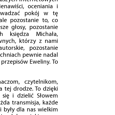
enawiści, oceniania i
rowadzać pokój w tę
 ale pozostanie to, co
sze głosy, pozostanie
h księdza Michała,
nych, którzy z nami
utorskie, pozostanie
chniach pewnie nadal
przepisów Eweliny. To
czom, czytelnikom,
 tej drodze. To dzięki
się i dzielić Słowem
da transmisja, każde
 były dla nas wielkim