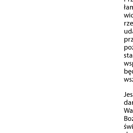
ła
wi
rz
ud
pr
po
st
ws
bę
ws
Je
da
Wa
Bo
św