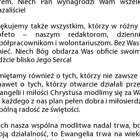
rem. Niech Pan wynagrodzi Wam wszelk
zaliście!
iękujemy także wszystkim, którzy w różny
ofeto – naszym redaktorom, dzienni
półpracownikom i wolontariuszom. Bez Was 
tnieć. Niech Bóg obdarza Was obficie swo
źcie blisko Jego Serca!
miętamy również o tych, którzy nie zawsze p
nawet o tych, którzy otwarcie działali p
angelii i miłości Chrystusa modlimy się za W
a każdego z nas plan pełen dobra i miłosierd
ólną radość ze świętości.
ech nasza wspólna modlitwa nadal trwa, b
oją działalność, to Ewangelia trwa na wiek