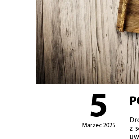
5
P
Dro
Marzec 2025
z 
uw