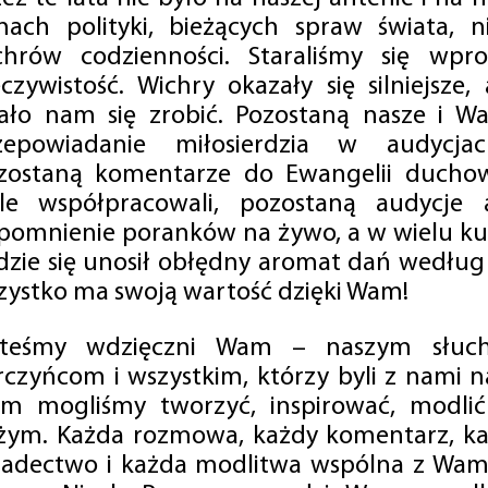
mach polityki, bieżących spraw świata, ni
chrów codzienności. Staraliśmy się wp
eczywistość. Wichry okazały się silniejsze,
ało nam się zrobić. Pozostaną nasze i Wa
zepowiadanie miłosierdzia w audycjac
zostaną komentarze do Ewangelii duchow
ale współpracowali, pozostaną audycje a
pomnienie poranków na żywo, a w wielu ku
dzie się unosił obłędny aromat dań według 
zystko ma swoją wartość dzięki Wam!
steśmy wdzięczni Wam – naszym słucha
rczyńcom i wszystkim, którzy byli z nami na
m mogliśmy tworzyć, inspirować, modlić 
żym. Każda rozmowa, każdy komentarz, każ
iadectwo i każda modlitwa wspólna z Wami