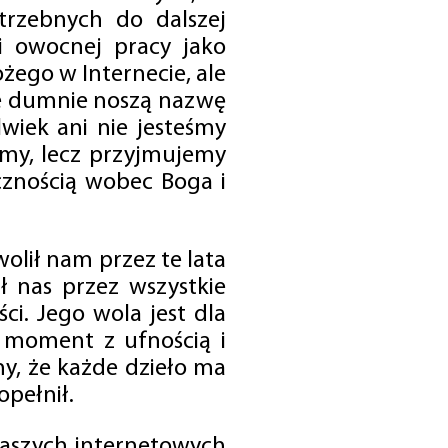
trzebnych do dalszej
 i owocnej pracy jako
ego w Internecie, ale
óre dumnie noszą nazwę
wiek ani nie jesteśmy
emy, lecz przyjmujemy
cznością wobec Boga i
olił nam przez te lata
ł nas przez wszystkie
i. Jego wola jest dla
 moment z ufnością i
my, że każde dzieło ma
opełnił.
 naszych internetowych