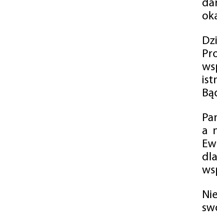
da
oka
Dz
Pr
ws
is
Bąd
Pa
a 
Ew
dl
wsp
Ni
sw