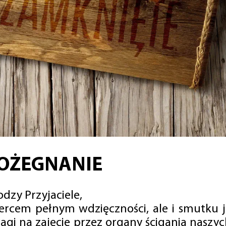
OŻEGNANIE
dzy Przyjaciele,
sercem pełnym wdzięczności, ale i smutku 
agi na zajęcie przez organy ścigania naszy