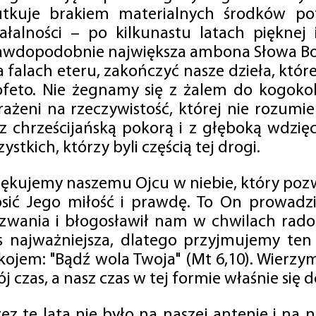
utkuje brakiem materialnych środków po
iałalności – po kilkunastu latach pięknej
awdopodobnie największa ambona Słowa Boż
na falach eteru, zakończyć nasze dzieła, kt
ofeto. Nie żegnamy się z żalem do kogokol
rażeni na rzeczywistość, której nie rozumi
 z chrześcijańską pokorą i z głęboką wdzię
ystkich, którzy byli częścią tej drogi.
iękujemy naszemu Ojcu w niebie, który pozw
osić Jego miłość i prawdę. To On prowadzi
zwania i błogosławił nam w chwilach radośc
s najważniejsza, dlatego przyjmujemy ten
kojem: "Bądź wola Twoja" (Mt 6,10). Wierzy
j czas, a nasz czas w tej formie właśnie się d
zez te lata nie było na naszej antenie i na