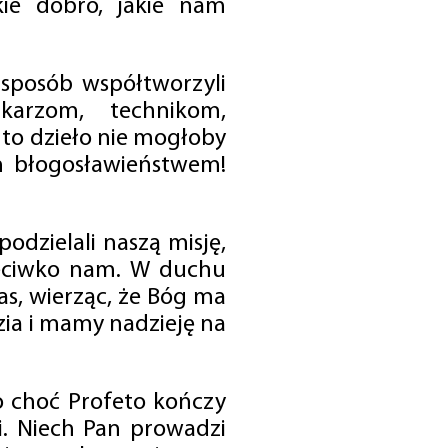
ie dobro, jakie nam
 sposób współtworzyli
karzom, technikom,
to dzieło nie mogłoby
im błogosławieństwem!
odzielali naszą misję,
rzeciwko nam. W duchu
as, wierząc, że Bóg ma
zia i mamy nadzieję na
o choć Profeto kończy
i. Niech Pan prowadzi