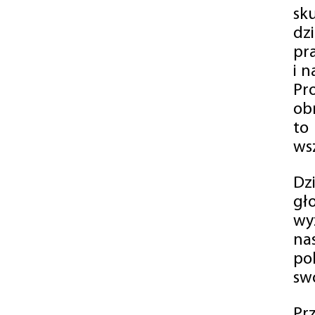
sk
dz
pr
i 
Pr
ob
to
wsz
Dz
gł
wy
na
po
swó
Pr