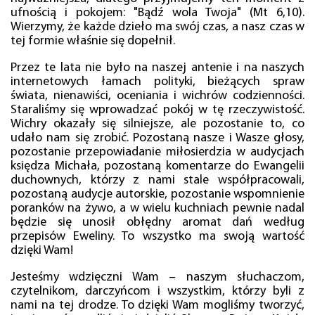
ufnością i pokojem: "Bądź wola Twoja" (Mt 6,10).
Wierzymy, że każde dzieło ma swój czas, a nasz czas w
tej formie właśnie się dopełnił.
Przez te lata nie było na naszej antenie i na naszych
internetowych łamach polityki, bieżących spraw
świata, nienawiści, oceniania i wichrów codzienności.
Staraliśmy się wprowadzać pokój w tę rzeczywistość.
Wichry okazały się silniejsze, ale pozostanie to, co
udało nam się zrobić. Pozostaną nasze i Wasze głosy,
pozostanie przepowiadanie miłosierdzia w audycjach
księdza Michała, pozostaną komentarze do Ewangelii
duchownych, którzy z nami stale współpracowali,
pozostaną audycje autorskie, pozostanie wspomnienie
poranków na żywo, a w wielu kuchniach pewnie nadal
będzie się unosił obłędny aromat dań według
przepisów Eweliny. To wszystko ma swoją wartość
dzięki Wam!
Jesteśmy wdzięczni Wam – naszym słuchaczom,
czytelnikom, darczyńcom i wszystkim, którzy byli z
nami na tej drodze. To dzięki Wam mogliśmy tworzyć,