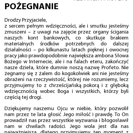
POŻEGNANIE
Drodzy Przyjaciele,
z sercem pełnym wdzięczności, ale i smutku jesteśmy
zmuszeni – z uwagi na zajęcie przez organy ścigania
naszych kont bankowych, co skutkuje brakiem
materialnych środków potrzebnych do dalszej
działalności – po kilkunastu latach pięknej i owocnej
pracy jako prawdopodobnie największa ambona Słowa
Bożego w Internecie, ale i na falach eteru, zakończyć
nasze dzieła, które dumnie noszą nazwę Profeto. Nie
żegnamy się z żalem do kogokolwiek ani nie jesteśmy
obrażeni na rzeczywistość, której nie rozumiemy, lecz
przyjmujemy to z chrześcijańską pokorą i z głęboką
wdzięcznością wobec Boga i wszystkich, którzy byli
częścią tej drogi.
Dziękujemy naszemu Ojcu w niebie, który pozwolił
nam przez te lata głosić Jego miłość i prawdę. To On
prowadził nas przez wszystkie wyzwania i błogosławił
nam w chwilach radości. Jego wola jest dla nas
najważniejsza, dlatego przyjmujemy ten moment z