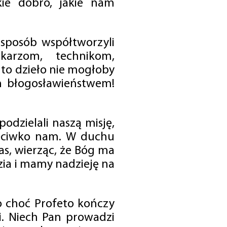
ie dobro, jakie nam
 sposób współtworzyli
karzom, technikom,
to dzieło nie mogłoby
im błogosławieństwem!
odzielali naszą misję,
rzeciwko nam. W duchu
as, wierząc, że Bóg ma
zia i mamy nadzieję na
o choć Profeto kończy
i. Niech Pan prowadzi