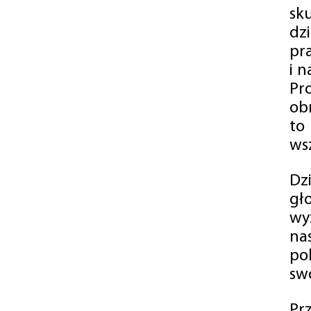
sk
dz
pr
i 
Pr
ob
to
wsz
Dz
gł
wy
na
po
swó
Pr