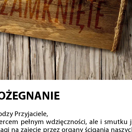
OŻEGNANIE
dzy Przyjaciele,
sercem pełnym wdzięczności, ale i smutku 
agi na zajęcie przez organy ścigania naszy