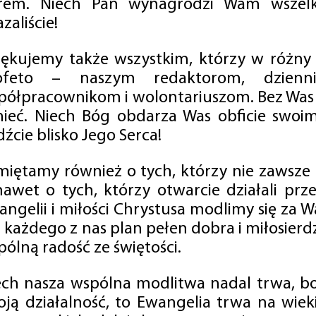
rem. Niech Pan wynagrodzi Wam wszelk
zaliście!
iękujemy także wszystkim, którzy w różny
ofeto – naszym redaktorom, dzienni
półpracownikom i wolontariuszom. Bez Was 
tnieć. Niech Bóg obdarza Was obficie swo
źcie blisko Jego Serca!
miętamy również o tych, którzy nie zawsze p
nawet o tych, którzy otwarcie działali p
angelii i miłości Chrystusa modlimy się za W
a każdego z nas plan pełen dobra i miłosierd
ólną radość ze świętości.
ech nasza wspólna modlitwa nadal trwa, b
oją działalność, to Ewangelia trwa na wiek