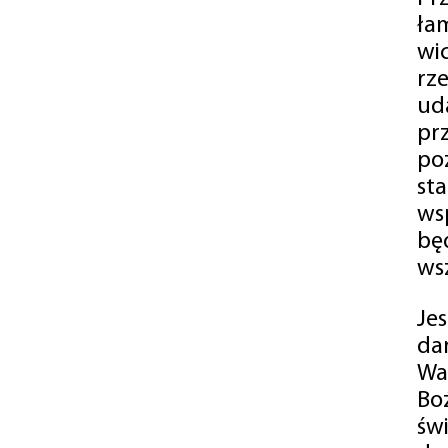
ła
wi
rz
ud
pr
po
st
ws
bę
ws
Je
da
Wa
Bo
św