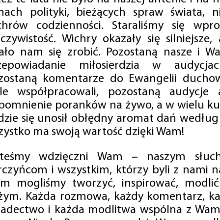
mach polityki, bieżących spraw świata, ni
chrów codzienności. Staraliśmy się wp
eczywistość. Wichry okazały się silniejsze,
ało nam się zrobić. Pozostaną nasze i Wa
zepowiadanie miłosierdzia w audycjac
zostaną komentarze do Ewangelii duchow
ale współpracowali, pozostaną audycje a
pomnienie poranków na żywo, a w wielu ku
dzie się unosił obłędny aromat dań według 
zystko ma swoją wartość dzięki Wam!
steśmy wdzięczni Wam – naszym słucha
rczyńcom i wszystkim, którzy byli z nami na
m mogliśmy tworzyć, inspirować, modlić 
żym. Każda rozmowa, każdy komentarz, każ
iadectwo i każda modlitwa wspólna z Wami