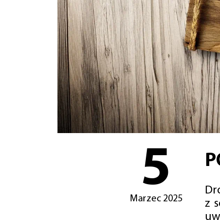
5
P
Dro
Marzec 2025
z 
uw