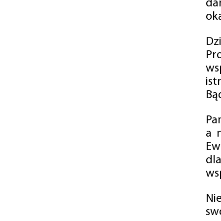
da
oka
Dz
Pr
ws
is
Bąd
Pa
a 
Ew
dl
wsp
Ni
sw