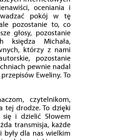
enawiści, oceniania i
rowadzać pokój w tę
 ale pozostanie to, co
sze głosy, pozostanie
h księdza Michała,
nych, którzy z nami
utorskie, pozostanie
chniach pewnie nadal
przepisów Eweliny. To
czom, czytelnikom,
 tej drodze. To dzięki
się i dzielić Słowem
da transmisja, każde
 były dla nas wielkim