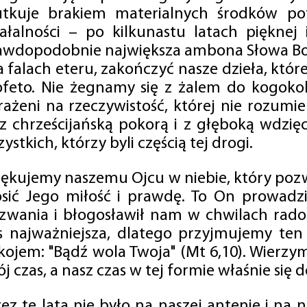
utkuje brakiem materialnych środków po
iałalności – po kilkunastu latach pięknej
awdopodobnie największa ambona Słowa Boż
na falach eteru, zakończyć nasze dzieła, kt
ofeto. Nie żegnamy się z żalem do kogokol
rażeni na rzeczywistość, której nie rozumi
 z chrześcijańską pokorą i z głęboką wdzię
ystkich, którzy byli częścią tej drogi.
iękujemy naszemu Ojcu w niebie, który pozw
osić Jego miłość i prawdę. To On prowadzi
zwania i błogosławił nam w chwilach radośc
s najważniejsza, dlatego przyjmujemy ten
kojem: "Bądź wola Twoja" (Mt 6,10). Wierzy
j czas, a nasz czas w tej formie właśnie się d
zez te lata nie było na naszej antenie i na