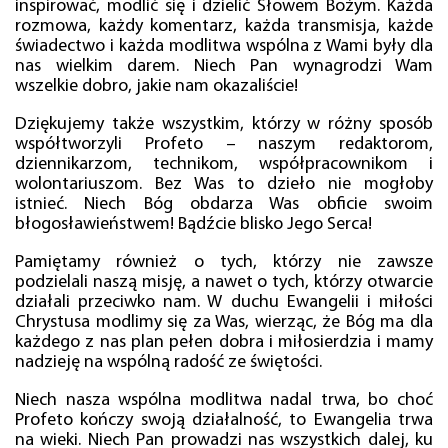
inspirować, modlić się i dzielić Słowem Bożym. Każda
rozmowa, każdy komentarz, każda transmisja, każde
świadectwo i każda modlitwa wspólna z Wami były dla
nas wielkim darem. Niech Pan wynagrodzi Wam
wszelkie dobro, jakie nam okazaliście!
Dziękujemy także wszystkim, którzy w różny sposób
współtworzyli Profeto – naszym redaktorom,
dziennikarzom, technikom, współpracownikom i
wolontariuszom. Bez Was to dzieło nie mogłoby
istnieć. Niech Bóg obdarza Was obficie swoim
błogosławieństwem! Bądźcie blisko Jego Serca!
Pamiętamy również o tych, którzy nie zawsze
podzielali naszą misję, a nawet o tych, którzy otwarcie
działali przeciwko nam. W duchu Ewangelii i miłości
Chrystusa modlimy się za Was, wierząc, że Bóg ma dla
każdego z nas plan pełen dobra i miłosierdzia i mamy
nadzieję na wspólną radość ze świętości.
Niech nasza wspólna modlitwa nadal trwa, bo choć
Profeto kończy swoją działalność, to Ewangelia trwa
na wieki. Niech Pan prowadzi nas wszystkich dalej, ku