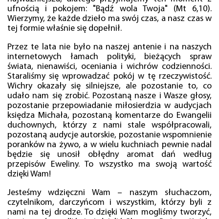
ufnością i pokojem: "Bądź wola Twoja" (Mt 6,10).
Wierzymy, że każde dzieło ma swój czas, a nasz czas w
tej formie właśnie się dopełnił.
Przez te lata nie było na naszej antenie i na naszych
internetowych łamach polityki, bieżących spraw
świata, nienawiści, oceniania i wichrów codzienności.
Staraliśmy się wprowadzać pokój w tę rzeczywistość.
Wichry okazały się silniejsze, ale pozostanie to, co
udało nam się zrobić. Pozostaną nasze i Wasze głosy,
pozostanie przepowiadanie miłosierdzia w audycjach
księdza Michała, pozostaną komentarze do Ewangelii
duchownych, którzy z nami stale współpracowali,
pozostaną audycje autorskie, pozostanie wspomnienie
poranków na żywo, a w wielu kuchniach pewnie nadal
będzie się unosił obłędny aromat dań według
przepisów Eweliny. To wszystko ma swoją wartość
dzięki Wam!
Jesteśmy wdzięczni Wam – naszym słuchaczom,
czytelnikom, darczyńcom i wszystkim, którzy byli z
nami na tej drodze. To dzięki Wam mogliśmy tworzyć,