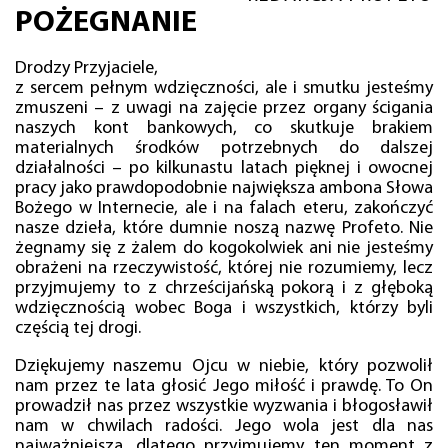
POŻEGNANIE
Drodzy Przyjaciele,
z sercem pełnym wdzięczności, ale i smutku jesteśmy
zmuszeni – z uwagi na zajęcie przez organy ścigania
naszych kont bankowych, co skutkuje brakiem
materialnych środków potrzebnych do dalszej
działalności – po kilkunastu latach pięknej i owocnej
pracy jako prawdopodobnie największa ambona Słowa
Bożego w Internecie, ale i na falach eteru, zakończyć
nasze dzieła, które dumnie noszą nazwę Profeto. Nie
żegnamy się z żalem do kogokolwiek ani nie jesteśmy
obrażeni na rzeczywistość, której nie rozumiemy, lecz
przyjmujemy to z chrześcijańską pokorą i z głęboką
wdzięcznością wobec Boga i wszystkich, którzy byli
częścią tej drogi.
Dziękujemy naszemu Ojcu w niebie, który pozwolił
nam przez te lata głosić Jego miłość i prawdę. To On
prowadził nas przez wszystkie wyzwania i błogosławił
nam w chwilach radości. Jego wola jest dla nas
najważniejsza, dlatego przyjmujemy ten moment z