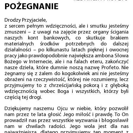
POŻEGNANIE
Drodzy Przyjaciele,
z sercem pełnym wdzięczności, ale i smutku jesteśmy
zmuszeni – z uwagi na zajęcie przez organy ścigania
naszych kont bankowych, co skutkuje brakiem
materialnych środków potrzebnych do dalszej
działalności – po kilkunastu latach pięknej i owocnej
pracy jako prawdopodobnie największa ambona Słowa
Bożego w Internecie, ale i na falach eteru, zakończyć
nasze dzieła, które dumnie noszą nazwę Profeto. Nie
żegnamy się z żalem do kogokolwiek ani nie jesteśmy
obrażeni na rzeczywistość, której nie rozumiemy, lecz
przyjmujemy to z chrześcijańską pokorą i z głęboką
wdzięcznością wobec Boga i wszystkich, którzy byli
częścią tej drogi.
Dziękujemy naszemu Ojcu w niebie, który pozwolił
nam przez te lata głosić Jego miłość i prawdę. To On
prowadził nas przez wszystkie wyzwania i błogosławił
nam w chwilach radości. Jego wola jest dla nas
najważniejsza, dlatego przyjmujemy ten moment z