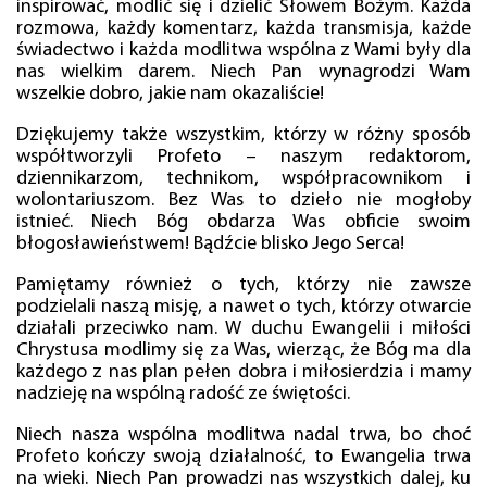
inspirować, modlić się i dzielić Słowem Bożym. Każda
rozmowa, każdy komentarz, każda transmisja, każde
świadectwo i każda modlitwa wspólna z Wami były dla
nas wielkim darem. Niech Pan wynagrodzi Wam
wszelkie dobro, jakie nam okazaliście!
Dziękujemy także wszystkim, którzy w różny sposób
współtworzyli Profeto – naszym redaktorom,
dziennikarzom, technikom, współpracownikom i
wolontariuszom. Bez Was to dzieło nie mogłoby
istnieć. Niech Bóg obdarza Was obficie swoim
błogosławieństwem! Bądźcie blisko Jego Serca!
Pamiętamy również o tych, którzy nie zawsze
podzielali naszą misję, a nawet o tych, którzy otwarcie
działali przeciwko nam. W duchu Ewangelii i miłości
Chrystusa modlimy się za Was, wierząc, że Bóg ma dla
każdego z nas plan pełen dobra i miłosierdzia i mamy
nadzieję na wspólną radość ze świętości.
Niech nasza wspólna modlitwa nadal trwa, bo choć
Profeto kończy swoją działalność, to Ewangelia trwa
na wieki. Niech Pan prowadzi nas wszystkich dalej, ku