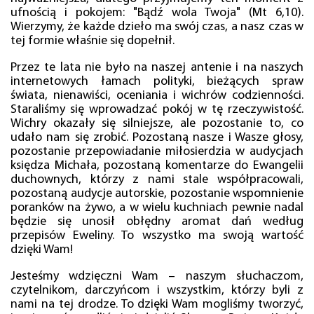
ufnością i pokojem: "Bądź wola Twoja" (Mt 6,10).
Wierzymy, że każde dzieło ma swój czas, a nasz czas w
tej formie właśnie się dopełnił.
Przez te lata nie było na naszej antenie i na naszych
internetowych łamach polityki, bieżących spraw
świata, nienawiści, oceniania i wichrów codzienności.
Staraliśmy się wprowadzać pokój w tę rzeczywistość.
Wichry okazały się silniejsze, ale pozostanie to, co
udało nam się zrobić. Pozostaną nasze i Wasze głosy,
pozostanie przepowiadanie miłosierdzia w audycjach
księdza Michała, pozostaną komentarze do Ewangelii
duchownych, którzy z nami stale współpracowali,
pozostaną audycje autorskie, pozostanie wspomnienie
poranków na żywo, a w wielu kuchniach pewnie nadal
będzie się unosił obłędny aromat dań według
przepisów Eweliny. To wszystko ma swoją wartość
dzięki Wam!
Jesteśmy wdzięczni Wam – naszym słuchaczom,
czytelnikom, darczyńcom i wszystkim, którzy byli z
nami na tej drodze. To dzięki Wam mogliśmy tworzyć,